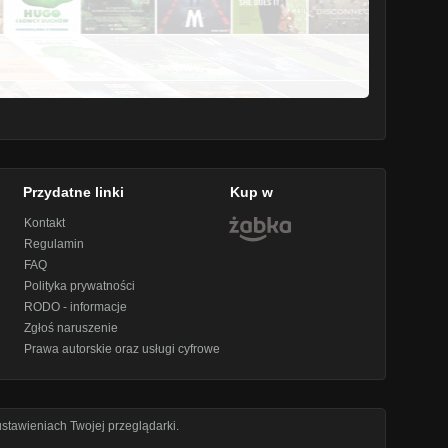
Przydatne linki
Kup w
Kontakt
Regulamin
FAQ
Polityka prywatności
RODO - informacje
Zgłoś naruszenie
Prawa autorskie oraz usługi cyfrowe
stawieniach Twojej przeglądarki.