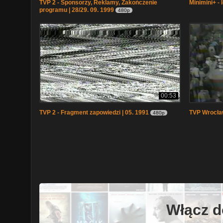
TVP 2 - Sponsorzy, Reklamy, Zakończenie
Minimini+ - 
programu | 28/29. 09. 1999
480p
00:53
TVP 2 - Fragment zapowiedzi | 05. 1991
TVP Wrocław
480p
Włącz d