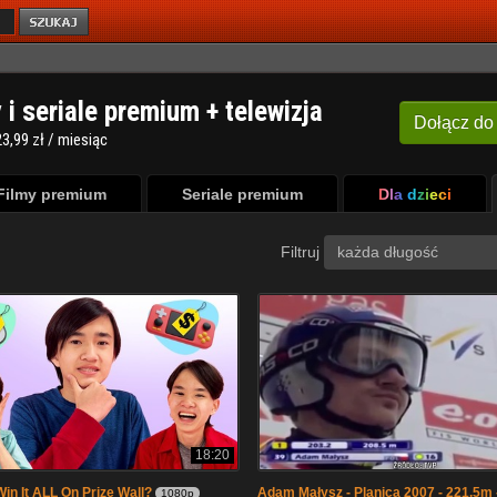
y i seriale premium + telewizja
Dołącz
do
3,99 zł / miesiąc
Filmy premium
Seriale premium
Dla dzieci
Filtruj
każda długość
18:20
in It ALL On Prize Wall?
Adam Małysz - Planica 2007 - 221,5m -
1080p