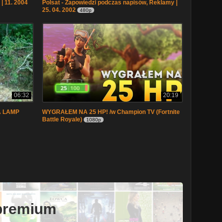
| 11. 2004
Polsat - Zapowiedzi podczas napisów, Reklamy |
25. 04. 2002
480p
06:32
20:19
VA LAMP
WYGRAŁEM NA 25 HP! /w Champion TV (Fortnite
Battle Royale)
1080p
 premium