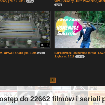
Identy | 28. 12. 2012
VIVA Germany - Intro Vivaanime, Ident 
480p
480p
00:16
 - Urywek studia | 05. 1994
EXPERIMENT on hunting forest : LA
480p
,Lights up 2018
1080p
1
ostęp do 22662 filmów i seriali