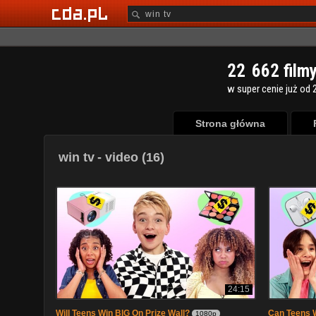
2
2
6
6
2
film
w super cenie już od 2
Strona główna
win tv
- video (16)
24:15
Will Teens Win BIG On Prize Wall?
Can Teens W
1080p