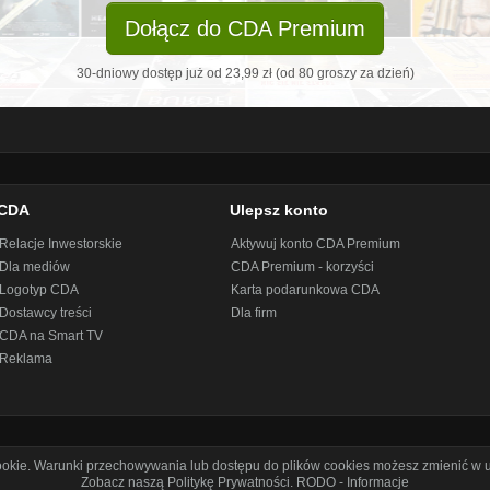
Dołącz do CDA Premium
30-dniowy dostęp już od 23,99 zł (od 80 groszy za dzień)
CDA
Ulepsz konto
Relacje Inwestorskie
Aktywuj konto CDA Premium
Dla mediów
CDA Premium - korzyści
Logotyp CDA
Karta podarunkowa CDA
Dostawcy treści
Dla firm
CDA na Smart TV
Reklama
cookie. Warunki przechowywania lub dostępu do plików cookies możesz zmienić w u
Zobacz naszą Politykę Prywatności
.
RODO - Informacje