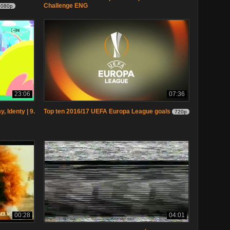
Challenge ENG
1080p
23:06
07:36
, Identy | 9.
Top ten 2016/17 UEFA Europa League goals
720p
00:28
04:01