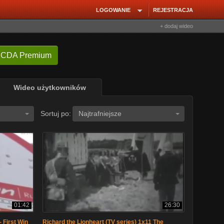
LOGOWANIE
REJESTRACJA
+ dodaj wideo
 CDA Premium
Wideo użytkowników
Sortuj po:
Najtrafniejsze
01:42
26:30
 First Win
Richard the Lionheart (TV series) 1x11 The