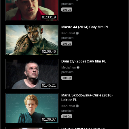
premium
1080p
01:33:19
Miasto 44 (2014) Cały film PL
KinoSwiat
premium
1080p
02:06:46
Dom zły (2009) Cały film PL
Media4fun
premium
1080p
01:45:21
Maria Skłodowska-Curie (2016)
Lektor PL
KinoSwiat
premium
1080p
01:36:07