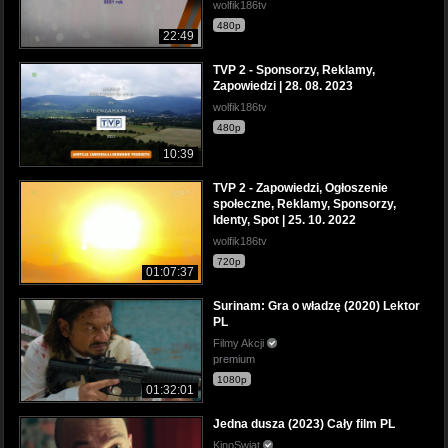
wolfik186tv
480p
22:49
TVP 2 - Sponsorzy, Reklamy,
Zapowiedzi | 28. 08. 2023
wolfik186tv
480p
10:39
TVP 2 - Zapowiedzi, Ogłoszenie
społeczne, Reklamy, Sponsorzy,
Identy, Spot | 25. 10. 2022
wolfik186tv
720p
01:07:37
Surinam: Gra o władzę (2020) Lektor
PL
Filmy Akcji
premium
1080p
01:32:01
Jedna dusza (2023) Cały film PL
KinoSwiat