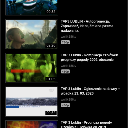
00:32
TVP3 LUBLIN - Autopromocja,
Zapowiedź, Ident, Zmiana pasma
nadawania.
wolfik186tv
720p
02:26
TVP 3 Lublin - Kompilacja czołówek
prognozy pogody 2001-obecenie
wolfik186tv
480p
01:05
TVP 3 Lublin - Ogłoszenie nadawcy +
wpadka 13. 03. 2020
wolfik186tv
480p
00:52
TVP 3 Lublin - Prognoza pogody
Czołówka i Tyłówka ok 2019