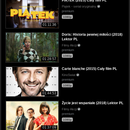
PIĄTEK (2025) Cały film PL
Piątek - serial oryginalny
premium
1080p
01:11:36
Doris: Historia pewnej miłości (2018)
Lektor PL
Filmy Akcji
premium
1080p
01:28:57
Carte blanche (2015) Cały film PL
KinoSwiat
premium
1080p
01:44:53
Życie jest wspaniałe (2018) Lektor PL
Filmy Akcji
premium
1080p
01:37:09