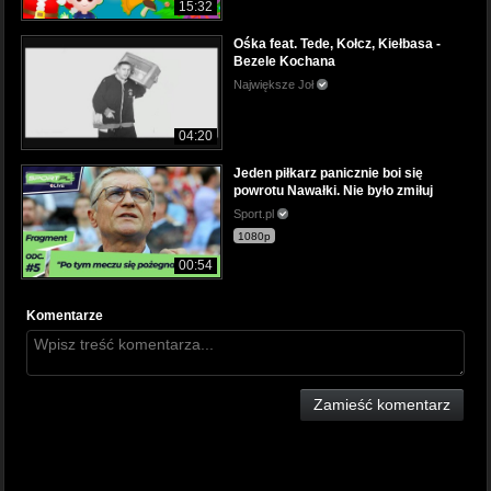
15:32
Ośka feat. Tede, Kołcz, Kiełbasa -
Bezele Kochana
Największe Joł
04:20
Jeden piłkarz panicznie boi się
powrotu Nawałki. Nie było zmiłuj
Sport.pl
1080p
00:54
Komentarze
Zamieść komentarz