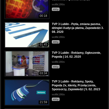
wolfik186tv
480p
00:18
TVP 3 Lublin - Pętla, zmiana pasma,
dżingiel Audycja płatna, Zapowiedzi 3.
08. 2020
wolfik186tv
480p
01:45
TVP 3 Lublin - Reklamy, Ogłoszenie,
Pogoda | 14. 02. 2020
wolfik186tv
480p
03:34
TVP 3 Lublin - Reklamy, Spoty,
Pogoda 2x, Identy, Przełączenia,
Sponsorzy, Zapowiedzi | 5. 02. 2023
wolfik186tv
480p
21:59