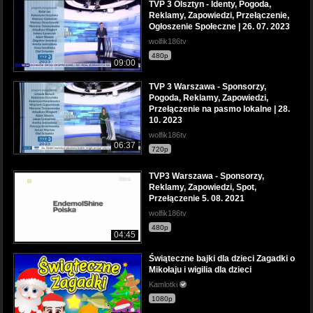
TVP 3 Olsztyn - Identy, Pogoda,
Reklamy, Zapowiedzi, Przełączenie,
Ogłoszenie Społeczne | 26. 07. 2023
wolfik186tv
480p
09:00
TVP 3 Warszawa - Sponsorzy,
Pogoda, Reklamy, Zapowiedzi,
Przełączenie na pasmo lokalne | 28.
10. 2023
wolfik186tv
06:37
720p
TVP3 Warszawa - Sponsorzy,
Reklamy, Zapowiedzi, Spot,
Przełączenie 5. 08. 2021
wolfik186tv
480p
04:45
Świąteczne bajki dla dzieci Zagadki o
Mikołaju i wigilia dla dzieci
Kamlotki
1080p