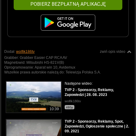
POBIERZ BEZPŁATNĄ APLIKACJĘ
Dodał:
wolfik186tv
zwiń opis video
Grabber: Grabber Easier CAP RCA AV
Magnetowid: Mitsubishi HS-821V(B)
Oprogramowanie: Aparat win 10, Avidemux
Wszelkie prawa autorskie należą do: Telewizja Polska S.A.
Następne wideo:
TVP 2 - Sponsorzy, Reklamy,
Zapowiedzi | 28. 08. 2023
wolfik186tv
480p
10:39
TVP 2 - Sponsorzy, Reklamy, Spot,
Zapowiedzi, Ogłoszenie społeczne | 2.
09. 2021