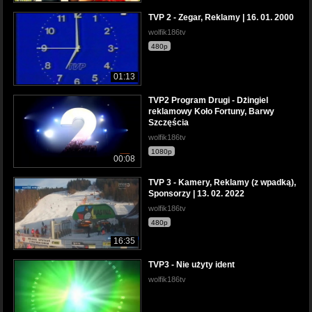
TVP 2 - Zegar, Reklamy | 16. 01. 2000
wolfik186tv
480p
01:13
TVP2 Program Drugi - Dżingiel
reklamowy Koło Fortuny, Barwy
Szczęścia
wolfik186tv
1080p
00:08
TVP 3 - Kamery, Reklamy (z wpadką),
Sponsorzy | 13. 02. 2022
wolfik186tv
480p
16:35
TVP3 - Nie użyty ident
wolfik186tv