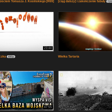
ościem Tomasza J. Kosińskiego [R69]
[ciąg dalszy] i zakończenie fabuły
72
23:44
czka
Wielka Tartaria
480p
47:55