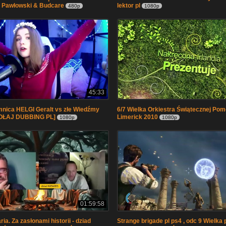
i, Pawłowski & Budcare
lektor pl
480p
1080p
45:33
mnica HELGI Geralt vs złe Wiedźmy
6/7 Wielka Orkiestra Świątecznej Pom
OŁAJ DUBBING PL]
Limerick 2010
1080p
1080p
01:59:58
ria. Za zasłonami historii - dziad
Strange brigade pl ps4 , odc 9 Wielka 