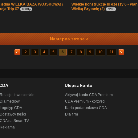
o jedna WIELKA BAZA WOJSKOWA! /
Wielkie konstrukcje III Rzeszy 6 - Plan
acja Trip #7
Wielką Brytanię (2)
1080p
720p
Następna strona >
2
3
4
5
6
7
8
9
10
11
CDA
Ulepsz konto
Relacje Inwestorskie
Aktywuj konto CDA Premium
Dla mediów
CDA Premium - korzyści
Logotyp CDA
Karta podarunkowa CDA
Dostawcy treści
Dla firm
CDA na Smart TV
Reklama