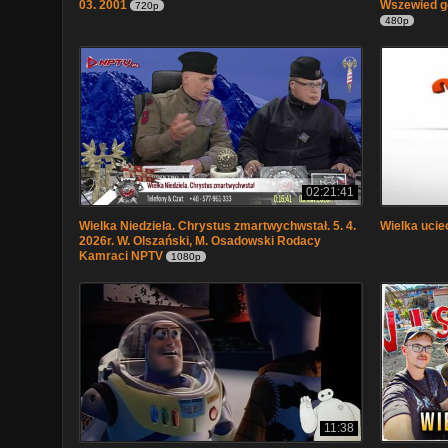
03. 2001
Wszewied g
720p
480p
02:21:41
Wielka Niedziela. Chrystus zmartwychwstał. 5. 4.
Wielka ucie
2026r. W. Olszański, M. Osadowski Rodacy
Kamraci NPTV
1080p
11:38