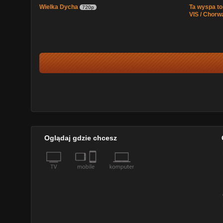
Wielka Dycha
Ta wyspa t
720p
VIS / Chorw
Oglądaj gdzie chcesz