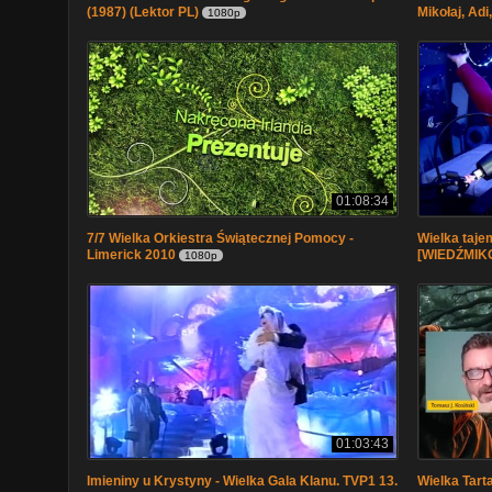
(1987) (Lektor PL)
Mikołaj, Ad
1080p
01:08:34
7/7 Wielka Orkiestra Świątecznej Pomocy -
Wielka taje
Limerick 2010
[WIEDŹMIK
1080p
01:03:43
Imieniny u Krystyny - Wielka Gala Klanu. TVP1 13.
Wielka Tarta