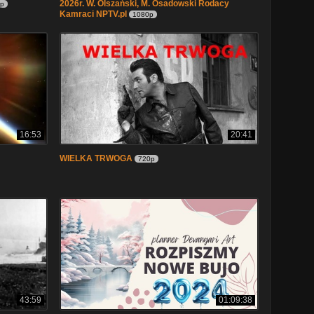
2026r. W. Olszański, M. Osadowski Rodacy
0p
Kamraci NPTV.pl
1080p
16:53
20:41
WIELKA TRWOGA
720p
43:59
01:09:38