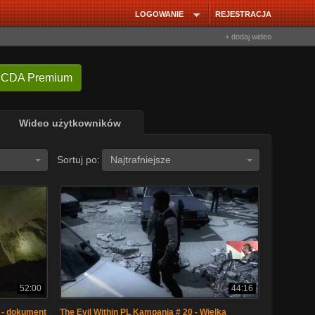
LOGOWANIE
REJESTRACJA
+ dodaj wideo
 CDA Premium
Wideo użytkowników
Sortuj po:
Najtrafniejsze
52:00
44:16
a - dokument
The Evil Within PL Kampania # 20 - Wielka