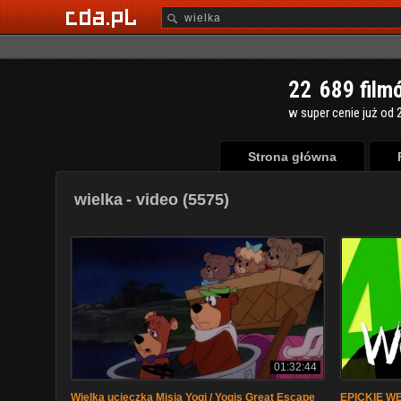
2
2
6
8
9
film
w super cenie już od 2
Strona główna
wielka
- video (5575)
01:32:44
Wielka ucieczka Misia Yogi / Yogis Great Escape
EPICKIE WE