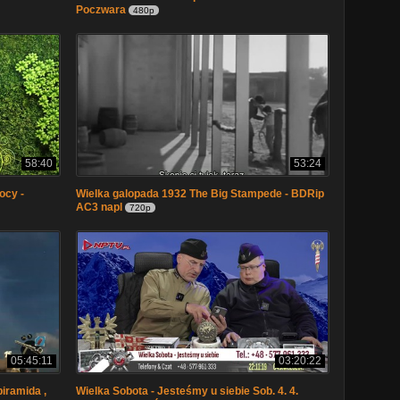
Poczwara
480p
58:40
53:24
ocy -
Wielka galopada 1932 The Big Stampede - BDRip
AC3 napl
720p
05:45:11
03:20:22
piramida ,
Wielka Sobota - Jesteśmy u siebie Sob. 4. 4.