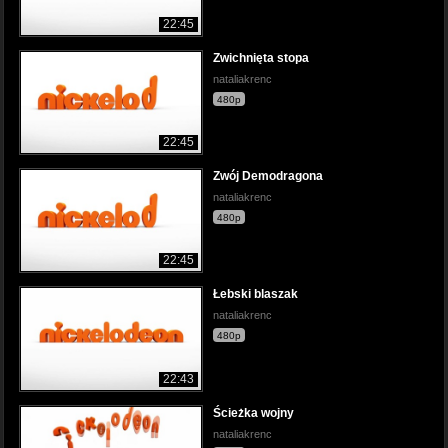
22:45
Zwichnięta stopa
nataliakrenc
480p
22:45
Zwój Demodragona
nataliakrenc
480p
22:45
Łebski blaszak
nataliakrenc
480p
22:43
Ścieżka wojny
nataliakrenc