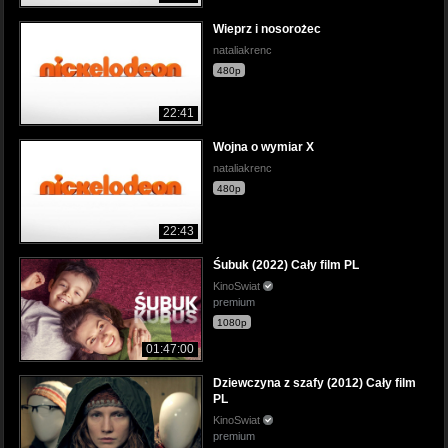
Wieprz i nosorożec
nataliakrenc
480p
22:41
Wojna o wymiar X
nataliakrenc
480p
22:43
Śubuk (2022) Cały film PL
KinoSwiat
premium
1080p
01:47:00
Dziewczyna z szafy (2012) Cały film
PL
KinoSwiat
premium