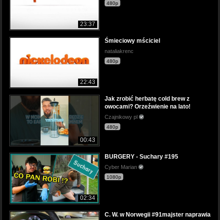
480p
23:37
Śmieciowy mściciel
nataliakrenc
480p
22:43
Jak zrobić herbatę cold brew z
owocami? Orzeźwienie na lato!
Czajnikowy pl
480p
00:43
BURGERY - Suchary #195
Cyber Marian
1080p
02:34
C. W. w Norwegii #91majster naprawia