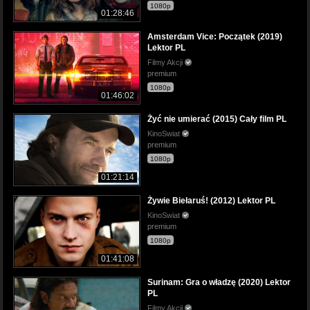
1080p
01:28:46
Amsterdam Vice: Początek (2019)
Lektor PL
Filmy Akcji
premium
1080p
01:46:02
Żyć nie umierać (2015) Cały film PL
KinoSwiat
premium
1080p
01:21:14
Żywie Biełaruś! (2012) Lektor PL
KinoSwiat
premium
1080p
01:41:08
Surinam: Gra o władzę (2020) Lektor
PL
Filmy Akcji