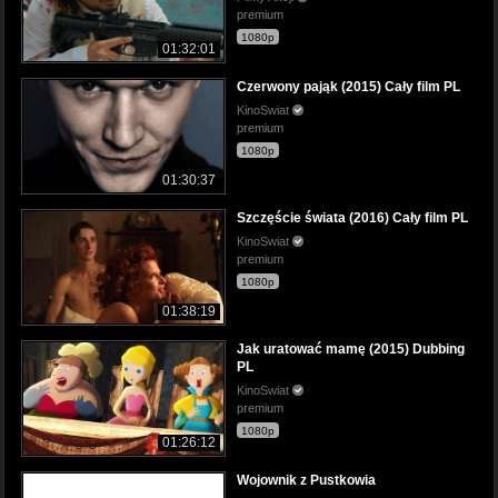
premium
1080p
01:32:01
Czerwony pająk (2015) Cały film PL
KinoSwiat
premium
1080p
01:30:37
Szczęście świata (2016) Cały film PL
KinoSwiat
premium
1080p
01:38:19
Jak uratować mamę (2015) Dubbing
PL
KinoSwiat
premium
1080p
01:26:12
Wojownik z Pustkowia