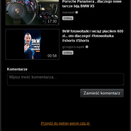
Porsche Panamera , dlaczego nowe
tarcze biją BMW X5
marewel
1080p
17:30
9kW fotowoltaiki i wciąż płaciłem 600
zł... oto dlaczego! #fotowoltaika
#shorts #Shorts
grzegorzciupek
1080p
00:58
Komentarze
Zamieść komentarz
Przejdź do pełnej wersji cda.pl