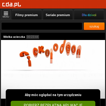
Filmy premium
Seriale premium
Dla dzieci
MENU
szukaj
Wielka ucieczka
00:23:44
Aby móc oglądać na tym urządzeniu
POBIERZ BEZPŁATNĄ APLIKACJĘ