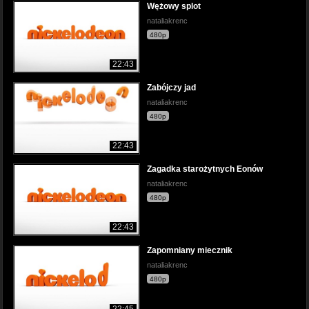
Wężowy splot
nataliakrenc
480p
22:43
Zabójczy jad
nataliakrenc
480p
22:43
Zagadka starożytnych Eonów
nataliakrenc
480p
22:43
Zapomniany miecznik
nataliakrenc
480p
22:45