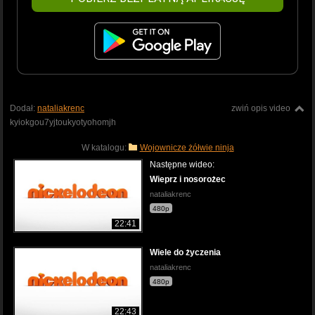
Dodał:
nataliakrenc
zwiń opis video
kyiokgou7yjtoukyotyohomjh
W katalogu:
Wojownicze żółwie ninja
Następne wideo:
Wieprz i nosorożec
nataliakrenc
480p
22:41
Wiele do życzenia
nataliakrenc
480p
22:43