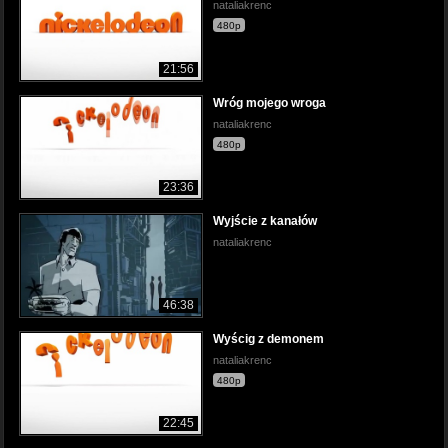
nataliakrenc
480p
21:56
Wróg mojego wroga
nataliakrenc
480p
23:36
Wyjście z kanałów
nataliakrenc
46:38
Wyścig z demonem
nataliakrenc
480p
22:45