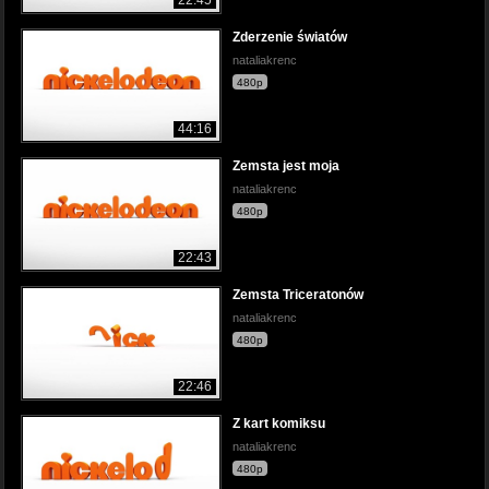
Zderzenie światów
nataliakrenc
480p
44:16
Zemsta jest moja
nataliakrenc
480p
22:43
Zemsta Triceratonów
nataliakrenc
480p
22:46
Z kart komiksu
nataliakrenc
480p