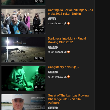
00:56
Casting do Serialu Vikings 5 - 23
maja 2016 roku - Dublin
720p
rolandczaczyk
07:20
Darkness into Light - Fingal
Rowing Club 2022
1080p
rolandczaczyk
02:36
Gangsterzy spiskują...
1080p
rolandczaczyk
02:19
Guest of The Lambay Rowing
Challenge 2019 - Sanita
Pušpure
1080p