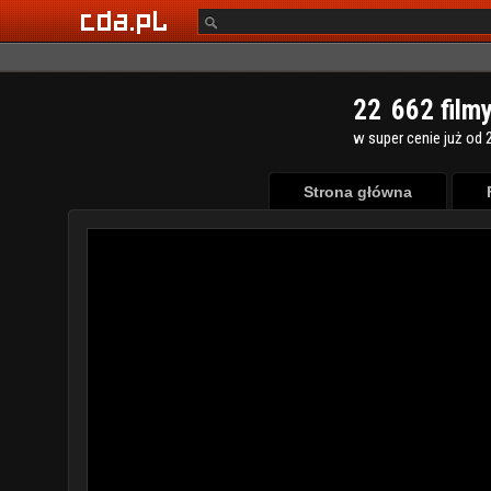
2
2
6
6
2
film
w super cenie już od 2
Strona główna