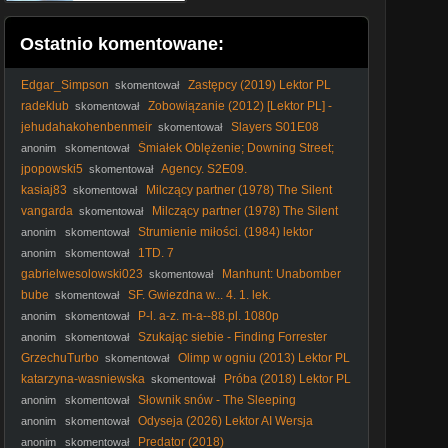
Ostatnio komentowane:
Edgar_Simpson
Zastępcy (2019) Lektor PL
skomentował
radeklub
Zobowiązanie (2012) [Lektor PL] -
skomentował
The Liability
jehudahakohenbenmeir
Slayers S01E08
skomentował
Lektor PL
Śmiałek Oblężenie; Downing Street;
anonim
skomentował
(He Who Dares; Downing Street Siege, 2014)
jpopowski5
Agency. S2E09.
skomentował
kasiaj83
Milczący partner (1978) The Silent
skomentował
Partner [720p]
vangarda
Milczący partner (1978) The Silent
skomentował
Partner [720p]
Strumienie miłości. (1984) lektor
anonim
skomentował
1TD. 7
anonim
skomentował
gabrielwesolowski023
Manhunt: Unabomber
skomentował
Odcinek 1
bube
SF. Gwiezdna w... 4. 1. lek.
skomentował
P-l. a-z. m-a--88.pl. 1080p
anonim
skomentował
Szukając siebie - Finding Forrester
anonim
skomentował
(Dramat obyczajowy, 2000) lektor
GrzechuTurbo
Olimp w ogniu (2013) Lektor PL
skomentował
katarzyna-wasniewska
Próba (2018) Lektor PL
skomentował
Słownik snów - The Sleeping
anonim
skomentował
Dictionary (2003) Lektor
Odyseja (2026) Lektor AI Wersja
anonim
skomentował
Kinowa
Predator (2018)
anonim
skomentował