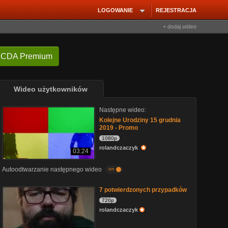
LOGOWANIE
REJESTRACJA
+ dodaj wideo
 CDA Premium
Wideo użytkowników
Następne wideo:
Kolejne Urodziny 15 grudnia
2019 - Promo
1080p
rolandczaczyk
03:24
Autoodtwarzanie następnego wideo
on
7 potwierdzonych przypadków
720p
rolandczaczyk