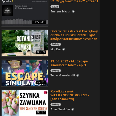
52. Czyją twarz ma zło? - część I
720p
Justyna Mazur
01:50:41
Botanic Smash - test koktajlowy
drinka z Lubuski Botanic Light
#mójbar #drinki #botanicsmash
1080p
Mój Bar
00:59
13. 06. 2022 - AL: Escape
simulator z Tobim - ep. 3
1080p
Teo w Gamelandii
49:31
Roladki z szynki
WIELKANOCNE ROLLSY -
[Atlas Smaków]
1080p
Atlas Smaków
01:37