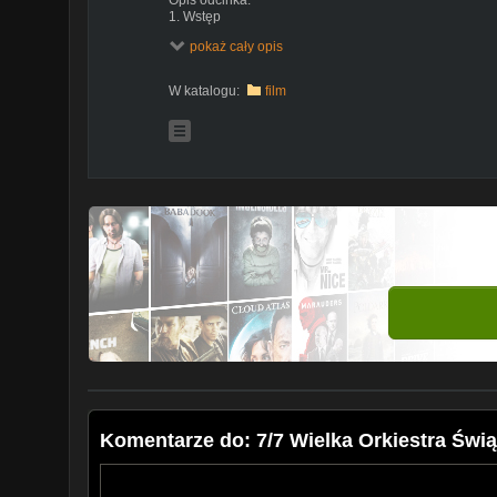
1. Wstęp
2. Galeria W sztabie
pokaż cały opis
3. Przywitanie
4. Piosenka Michała Milowicza
W katalogu:
film
Komentarze do: 7/7 Wielka Orkiestra Świ