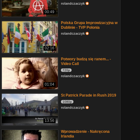
rolandczaczyk
00:49
Polska Grupa Improwizacyjna w
Dublinie - TVP Polonia
rolandczaczyk
02:16
Potwory budzą się ranem... -
Video Call
720p
rolandczaczyk
01:04
St Patrick Parade in Rush 2019
1080p
rolandczaczyk
13:56
Wprowadzenie - Nakręcona
Irlandia