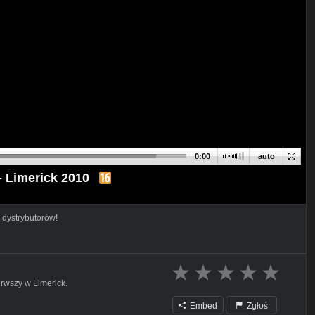
0:00
auto
- Limerick 2010
 dystrybutorów!
erwszy w Limerick.
Embed
Zgłoś