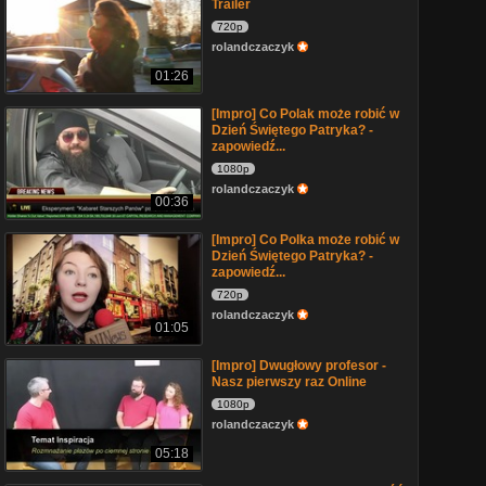
Trailer
720p
rolandczaczyk
01:26
[Impro] Co Polak może robić w
Dzień Świętego Patryka? -
zapowiedź...
1080p
rolandczaczyk
00:36
[Impro] Co Polka może robić w
Dzień Świętego Patryka? -
zapowiedź...
720p
rolandczaczyk
01:05
[Impro] Dwugłowy profesor -
Nasz pierwszy raz Online
1080p
rolandczaczyk
05:18