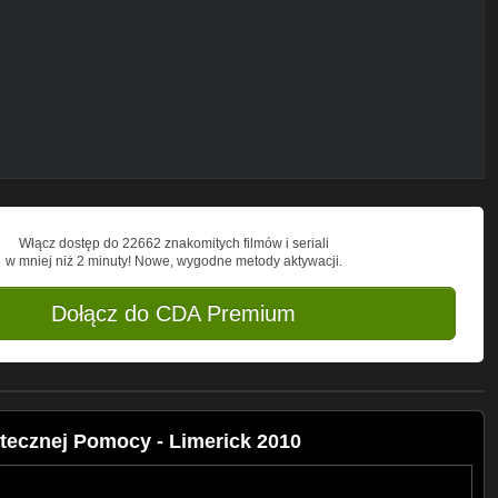
Włącz dostęp do 22662 znakomitych filmów i seriali
w mniej niż 2 minuty! Nowe, wygodne metody aktywacji.
Dołącz do CDA Premium
ątecznej Pomocy - Limerick 2010