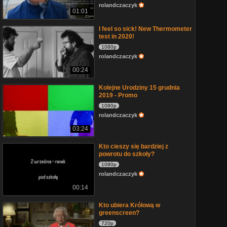
rolandczaczyk
01:01
I feel so sick! New Thermometer
test in 2020!
1080p
rolandczaczyk
00:24
Kolejne Urodziny 15 grudnia
2019 - Promo
1080p
rolandczaczyk
03:24
Kto cieszy się bardziej z
powrotu do szkoły?
1080p
rolandczaczyk
00:14
Kto ubiera Królową w
greenscreen?
720p