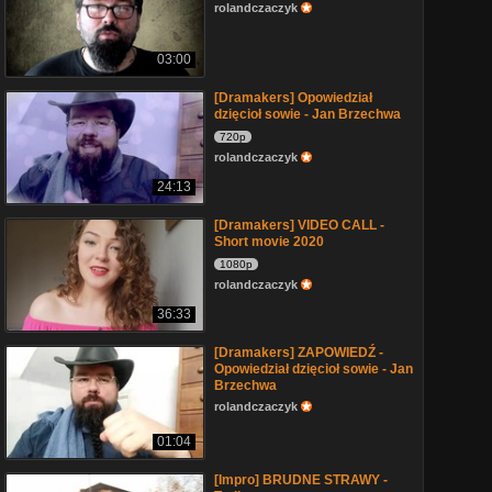
rolandczaczyk
03:00
[Dramakers] Opowiedział
dzięcioł sowie - Jan Brzechwa
720p
rolandczaczyk
24:13
[Dramakers] VIDEO CALL -
Short movie 2020
1080p
rolandczaczyk
36:33
[Dramakers] ZAPOWIEDŹ -
Opowiedział dzięcioł sowie - Jan
Brzechwa
rolandczaczyk
01:04
[Impro] BRUDNE STRAWY -