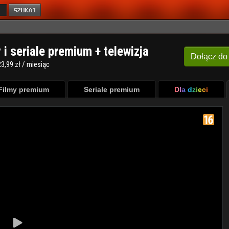
y i seriale premium + telewizja
Dołącz
do
3,99 zł / miesiąc
Filmy premium
Seriale premium
Dla dzieci