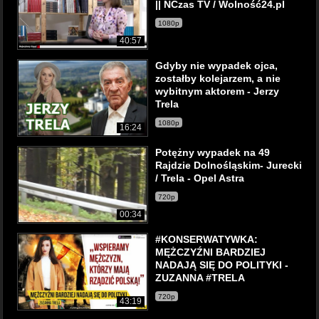
|| NCzas TV / Wolność24.pl
1080p
40:57
Gdyby nie wypadek ojca,
zostałby kolejarzem, a nie
wybitnym aktorem - Jerzy
Trela
1080p
16:24
Potężny wypadek na 49
Rajdzie Dolnośląskim- Jurecki
/ Trela - Opel Astra
720p
00:34
#KONSERWATYWKA:
MĘŻCZYŹNI BARDZIEJ
NADAJĄ SIĘ DO POLITYKI -
ZUZANNA #TRELA
720p
43:19