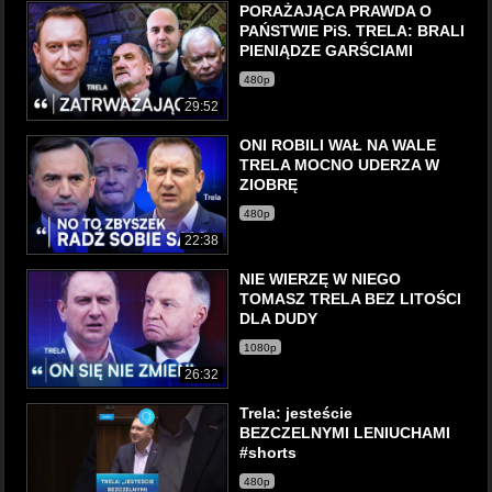
PORAŻAJĄCA PRAWDA O
PAŃSTWIE PiS. TRELA: BRALI
PIENIĄDZE GARŚCIAMI
480p
29:52
ONI ROBILI WAŁ NA WALE
TRELA MOCNO UDERZA W
ZIOBRĘ
480p
22:38
NIE WIERZĘ W NIEGO
TOMASZ TRELA BEZ LITOŚCI
DLA DUDY
1080p
26:32
Trela: jesteście
BEZCZELNYMI LENIUCHAMI
#shorts
480p