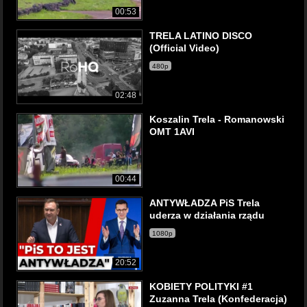
00:53
TRELA LATINO DISCO
(Official Video)
480p
02:48
Koszalin Trela - Romanowski
OMT 1AVI
00:44
ANTYWŁADZA PiS Trela
uderza w działania rządu
1080p
20:52
KOBIETY POLITYKI #1
Zuzanna Trela (Konfederacja)