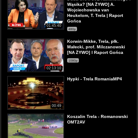
Wąsika? [NA ŻYWO] A.
Wojciechowska van
Heukelom, T. Trela | Raport
Gońca
01:45:40
480p
Korwin-Mikke, Trela, płk.
Małecki, prof. Milczanowski
[NA ŻYWO] l Raport Gońca
1080p
02:13:10
Hypki - Trela RomaniaMP4
00:49
Koszalin Trela - Romanowski
OMT2AV