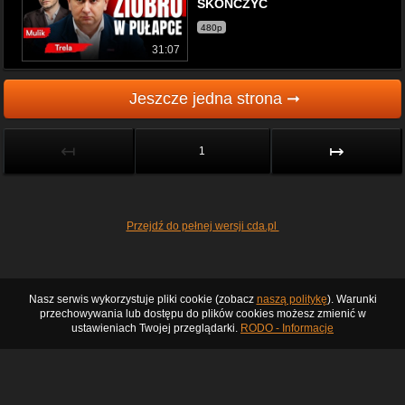
SKOŃCZYĆ
480p
31:07
Jeszcze jedna strona ➞
↤
↦
1
Przejdź do pełnej wersji cda.pl
Nasz serwis wykorzystuje pliki cookie (zobacz
naszą politykę
). Warunki
przechowywania lub dostępu do plików cookies możesz zmienić w
ustawieniach Twojej przeglądarki.
RODO - Informacje