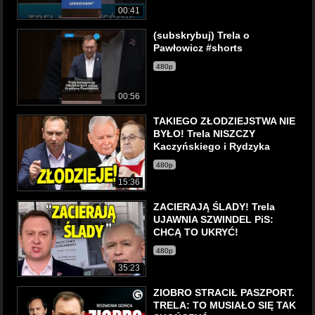
00:41
(subskrybuj) Trela o
Pawłowicz #shorts
480p
00:56
TAKIEGO ZŁODZIEJSTWA NIE
BYŁO! Trela NISZCZY
Kaczyńskiego i Rydzyka
480p
15:36
ZACIERAJĄ ŚLADY! Trela
UJAWNIA SZWINDEL PiS:
CHCĄ TO UKRYĆ!
480p
35:23
ZIOBRO STRACIŁ PASZPORT.
TRELA: TO MUSIAŁO SIĘ TAK