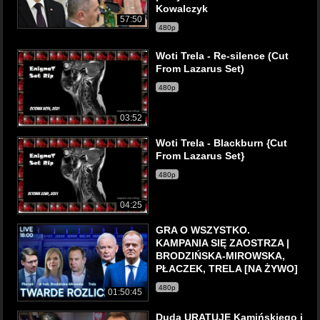
Kowalczyk
57:50
480p
Woti Trela - Re-silence (Cut
From Lazarus Set)
480p
03:52
Woti Trela - Blackburn {Cut
From Lazarus Set}
480p
04:25
GRA O WSZYSTKO.
KAMPANIA SIĘ ZAOSTRZA |
BRODZIŃSKA-MIROWSKA,
PŁACZEK, TRELA [NA ŻYWO]
480p
01:50:45
Duda URATUJE Kamińskiego i