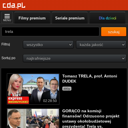
Filmy premium
Seriale premium
Dla dzieci
MENU
szukaj
Filtruj
Sortuj po
Tomasz TRELA, prof. Antoni
DUDEK
480p
02:28:50
GORĄCO na komisji
finansów! Odrzucono projekt
ustawy okołobudżetowej
prezydenta! Trela vs.