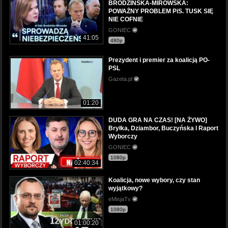
BRODZIŃSKA-MIROWSKA:
POWAŻNY PROBLEM PiS. TUSK SIĘ
NIE COFNIE
GONIEC
41:05
480p
Prezydent i premier za koalicją PO-
PSL
Gazeta.pl
01:20
DUDA GRA NA CZAS! [NA ŻYWO]
Bryłka, Dziambor, Buczyńska l Raport
Wyborczy
GONIEC
1080p
02:40:34
Koalicja, nowe wybory, czy stan
wyjątkowy?
eMisjaTv
1080p
01:00:20