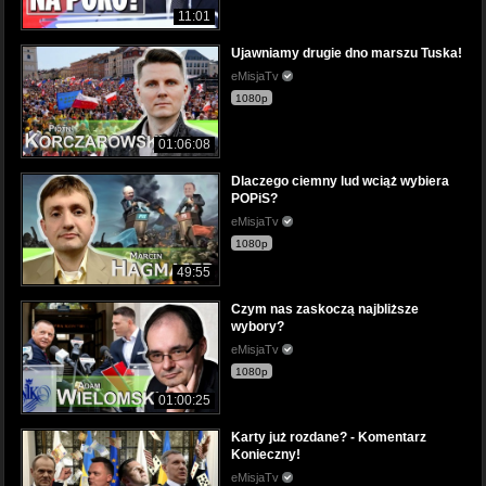
11:01
Ujawniamy drugie dno marszu Tuska!
eMisjaTv
1080p
01:06:08
Dlaczego ciemny lud wciąż wybiera
POPiS?
eMisjaTv
1080p
49:55
Czym nas zaskoczą najbliższe
wybory?
eMisjaTv
1080p
01:00:25
Karty już rozdane? - Komentarz
Konieczny!
eMisjaTv