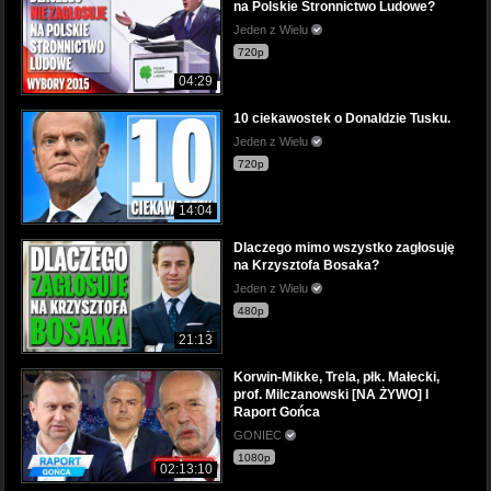
na Polskie Stronnictwo Ludowe?
Jeden z Wielu
720p
04:29
10 ciekawostek o Donaldzie Tusku.
Jeden z Wielu
720p
14:04
Dlaczego mimo wszystko zagłosuję
na Krzysztofa Bosaka?
Jeden z Wielu
480p
21:13
Korwin-Mikke, Trela, płk. Małecki,
prof. Milczanowski [NA ŻYWO] l
Raport Gońca
GONIEC
1080p
02:13:10