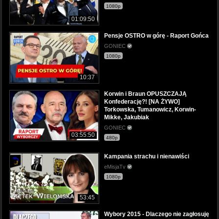
1080p
01:09:50
Pensje OSTRO w górę - Raport Gońca
GONIEC
1080p
10:37
Korwin i Braun OPUSZCZAJĄ
Konfederację?! [NA ŻYWO]
Torkowska, Tumanowicz, Korwin-
Mikke, Jakubiak
GONIEC
03:55:50
480p
Kampania strachu i nienawiści
eMisjaTv
1080p
53:45
Wybory 2015 - Dlaczego nie zagłosuję