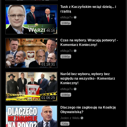
Tusk z Kaczyńskim wciąż dzielą... i
rządzą
eMisjaTv
1080p
46:16
Czas na wybory. Wracają potwory! -
Komentarz Konieczny!
eMisjaTv
1080p
01:18:31
Naród bez wyboru, wybory bez
względu na wszystko - Komentarz
Konieczny!
eMisjaTv
1080p
01:06:25
Dlaczego nie zagłosuję na Koalicję
Obywatelską?
Jeden z Wielu
720p