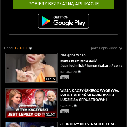
POBIERZ BEZPŁATNĄ APLIKACJĘ
Dodał:
GONIEC
pokaż opis video
Następne wideo:
Mama mam mnie dość
#uśmiechnijsię#humor#kabaret#comedy
kamaKan88
480p
00:15
WIZJA KACZYŃSKIEGO WYGRYWA.
PROF. BRODZIŃSKA-MIROWSKA:
LUDZIE SĄ SFRUSTROWANI
GONIEC
480p
31:53
JEDNOCZY ICH STRACH DR HAB.