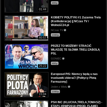
480p
01:44
KOBIETY POLITYKI #1 Zuzanna Trela
(Konfederacja) || NCzas TV /
Wolność24.pl
NCzas TV
1080p
40:57
PRZEZ TO MOŻEMY STRACIĆ
WŁADZĘ TE SŁOWA TRELI ZABOLĄ
PSL
GONIEC
480p
25:22
Europoseł PiS: Niemcy będą u nas
truskawki zbierać! [Politycy Plotą
Farmazony]
Jeden z Wielu
1080p
15:04
PSH INC (KLUCHA,TRELA,TOMASZ) -
ETAP1 #RWP2018 (PROD. FLAME)