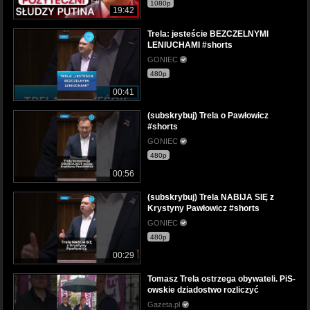
1080p
19:42
Trela: jesteście BEZCZELNYMI
LENIUCHAMI #shorts
GONIEC
480p
00:41
(subskrybuj) Trela o Pawłowicz
#shorts
GONIEC
480p
00:56
(subskrybuj) Trela NABIJA SIĘ z
Krystyny Pawłowicz #shorts
GONIEC
480p
00:29
Tomasz Trela ostrzega obywateli. PiS-
owskie dziadostwo rozliczyć
Gazeta.pl