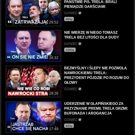
PAŃSTWIE PiS. TRELA: BRALI
PIENIĄDZE GARŚCIAMI
GONIEC
480p
29:52
NIE WIERZĘ W NIEGO TOMASZ
TRELA BEZ LITOŚCI DLA DUDY
GONIEC
1080p
26:32
BEZMYŚLNY I ŚLEPY NIE POZWOLĄ
NAWROCKIEMU TRELA:
PREZYDENT PÓJDZIE PO ROZUM DO
GŁOWY
GONIEC
28:26
UDERZENIE W GLAPIŃSKIEGO ZA
PRZYZNANIE PREMII. TRELA GRZMI:
BUFONADA I AROGANCJA
GONIEC
480p
17:49