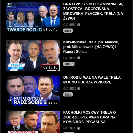
GRA O WSZYSTKO. KAMPANIA SIĘ
ZAOSTRZA | BRODZIŃSKA-
MIROWSKA, PŁACZEK, TRELA [NA
ŻYWO]
GONIEC
01:50:45
480p
Korwin-Mikke, Trela, płk. Małecki,
prof. Milczanowski [NA ŻYWO] l
Raport Gońca
GONIEC
1080p
02:13:10
ONI ROBILI WAŁ NA WALE TRELA
MOCNO UDERZA W ZIOBRĘ
GONIEC
480p
22:38
PACHOŁKI MOSKWY. TRELA O
ZIOBRZE I PIS. AWANTURA NA
KOMISJI DS. PEGASUSA
GONIEC