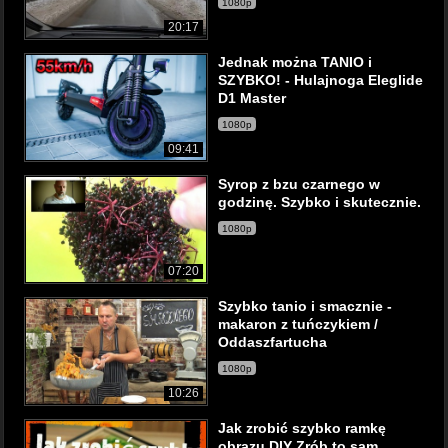
1080p
20:17
Jednak można TANIO i
SZYBKO! - Hulajnoga Eleglide
D1 Master
1080p
09:41
Syrop z bzu czarnego w
godzinę. Szybko i skutecznie.
1080p
07:20
Szybko tanio i smacznie -
makaron z tuńczykiem /
Oddaszfartucha
1080p
10:26
Jak zrobić szybko ramkę
obrazu DIY Zrób to sam