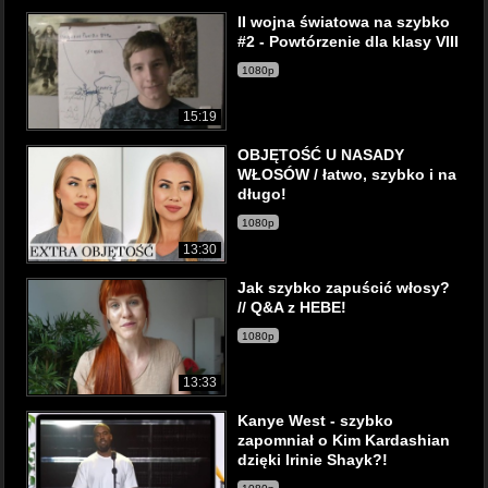
II wojna światowa na szybko
#2 - Powtórzenie dla klasy VIII
1080p
15:19
OBJĘTOŚĆ U NASADY
WŁOSÓW / łatwo, szybko i na
długo!
1080p
13:30
Jak szybko zapuścić włosy?
// Q&A z HEBE!
1080p
13:33
Kanye West - szybko
zapomniał o Kim Kardashian
dzięki Irinie Shayk?!