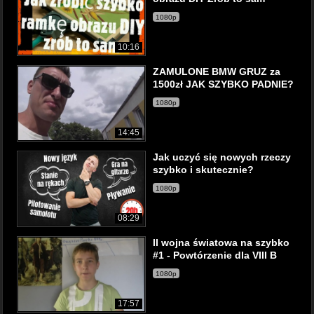
1080p
10:16
ZAMULONE BMW GRUZ za
1500zł JAK SZYBKO PADNIE?
1080p
14:45
Jak uczyć się nowych rzeczy
szybko i skutecznie?
1080p
08:29
II wojna światowa na szybko
#1 - Powtórzenie dla VIII B
1080p
17:57