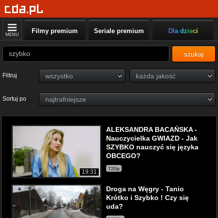
Filmy premium
Seriale premium
Dla dzieci
MENU
szukaj
Filtruj
Sortuj po
ALEKSANDRA BACAŃSKA -
Nauczycielka GWIAZD - Jak
SZYBKO nauczyć się języka
OBCEGO?
720p
19:31
Droga na Węgry - Tanio
Krótko i Szybko ! Czy się
uda?