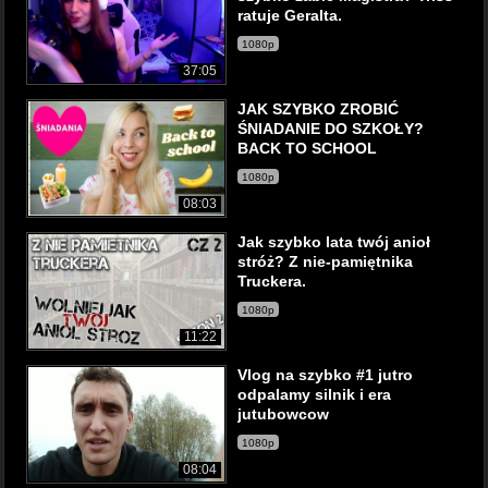
ratuje Geralta.
1080p
37:05
JAK SZYBKO ZROBIĆ
ŚNIADANIE DO SZKOŁY?
BACK TO SCHOOL
1080p
08:03
Jak szybko lata twój anioł
stróż? Z nie-pamiętnika
Truckera.
1080p
11:22
Vlog na szybko #1 jutro
odpalamy silnik i era
jutubowcow
1080p
08:04