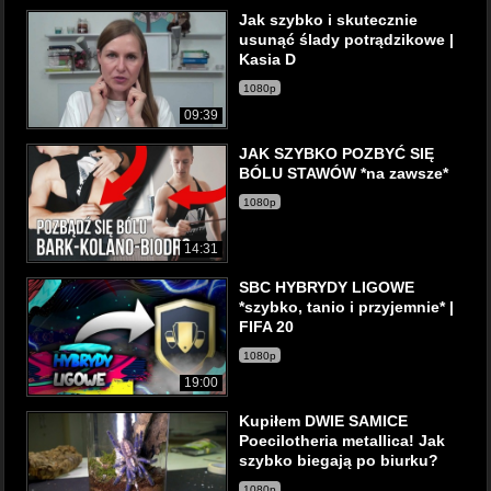
Jak szybko i skutecznie
usunąć ślady potrądzikowe |
Kasia D
1080p
09:39
JAK SZYBKO POZBYĆ SIĘ
BÓLU STAWÓW *na zawsze*
1080p
14:31
SBC HYBRYDY LIGOWE
*szybko, tanio i przyjemnie* |
FIFA 20
1080p
19:00
Kupiłem DWIE SAMICE
Poecilotheria metallica! Jak
szybko biegają po biurku?
1080p