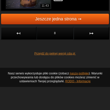
11:43
Jeszcze jedna strona ➞
↤
↦
8
Przejdź do pełnej wersji cda.pl
Nasz serwis wykorzystuje pliki cookie (zobacz
naszą politykę
). Warunki
przechowywania lub dostępu do plików cookies możesz zmienić w
ustawieniach Twojej przeglądarki.
RODO - Informacje