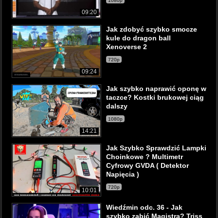
1080p
09:20
Jak zdobyć szybko smocze
kule do dragon ball
Xenoverse 2
720p
09:24
Jak szybko naprawić oponę w
taczce? Kostki brukowej ciąg
dalszy
1080p
14:21
Jak Szybko Sprawdzić Lampki
Choinkowe ? Multimetr
Cyfrowy GVDA ( Detektor
Napięcia )
720p
10:01
Wiedźmin odc. 36 - Jak
szybko zabić Magistra? Triss