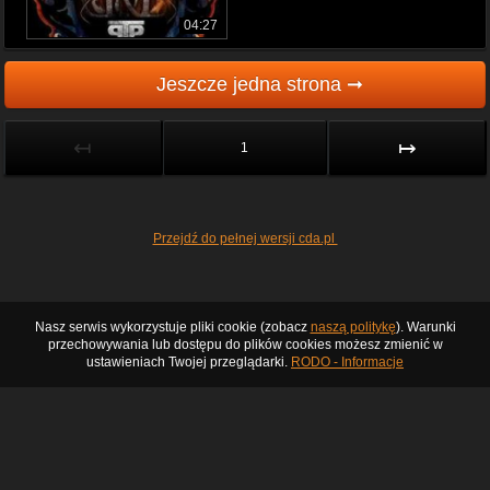
04:27
Jeszcze jedna strona ➞
↤
↦
1
Przejdź do pełnej wersji cda.pl
Nasz serwis wykorzystuje pliki cookie (zobacz
naszą politykę
). Warunki
przechowywania lub dostępu do plików cookies możesz zmienić w
ustawieniach Twojej przeglądarki.
RODO - Informacje