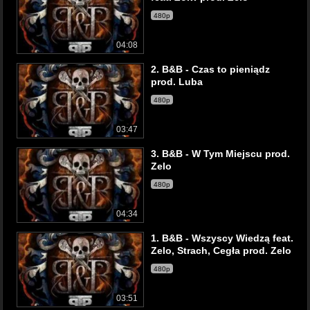
480p
04:08
2. B&B - Czas to pieniądz
prod. Luba
480p
03:47
3. B&B - W Tym Miejscu prod.
Zelo
480p
04:34
1. B&B - Wszyscy Wiedzą feat.
Zelo, Strach, Cegła prod. Zelo
480p
03:51