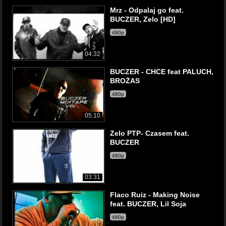
Mrz - Odpalaj go feat.
BUCZER, Zelo [HD]
480p
04:32
BUCZER - CHCE feat PALUCH,
BROŻAS
480p
05:10
Zelo PTP- Czasem feat.
BUCZER
480p
03:31
Flaco Ruiz - Making Noise
feat. BUCZER, Lil Soja
480p