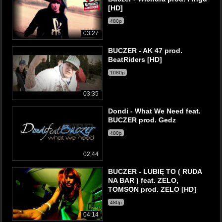
[HD]
480p
03:27
BUCZER - AK 47 prod.
BeatRiders [HD]
1080p
03:35
Dondi - What We Need feat.
BUCZER prod. Gedz
480p
02:44
BUCZER - LUBIĘ TO ( RUDA
NA BAR ) feat. ZELO,
TOMSON prod. ZELO [HD]
480p
04:14