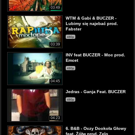
03:49
WTM & Gabi & BUCZER -
Lubimy się najebać prod.
Fabster
480p
03:39
INV feat BUCZER - Moc prod.
Emcet
480p
04:45
Jedras - Ganja Feat. BUCZER
480p
04:23
6. B&B - Oczy Dookoła Głowy
feat. Żółw prod. Zelo