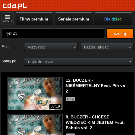
Filmy premium
Seriale premium
Dla dzieci
MENU
szukaj
Filtruj
Sortuj po
12. BUCZER -
NIEŚMIERTELNY Feat. Pih vol.
2
480p
07:19
8. BUCZER - CHCESZ
WIEDZIEĆ KIM JESTEM Feat.
Fabuła vol. 2