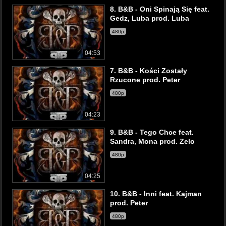
8. B&B - Oni Spinają Się feat.
Gedz, Luba prod. Luba
480p
04:53
7. B&B - Kości Zostały
Rzucone prod. Peter
480p
04:23
9. B&B - Tego Chce feat.
Sandra, Mona prod. Zelo
480p
04:25
10. B&B - Inni feat. Kajman
prod. Peter
480p