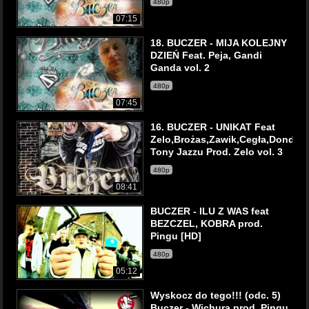
480p
07:15
18. BUCZER - MIJA KOLEJNY
DZIEŃ Feat. Peja, Gandi
Ganda vol. 2
480p
07:45
16. BUCZER - UNIKAT Feat
Zelo,Brożas,Zawik,Cegła,Dondi,S
Tony Jazzu Prod. Zelo vol. 3
480p
08:41
BUCZER - ILU Z WAS feat
BEZCZEL, KOBRA prod.
Pingu [HD]
480p
05:12
Wyskocz do tego!!! (odc. 5)
Buczer - Wichura prod. Pingu