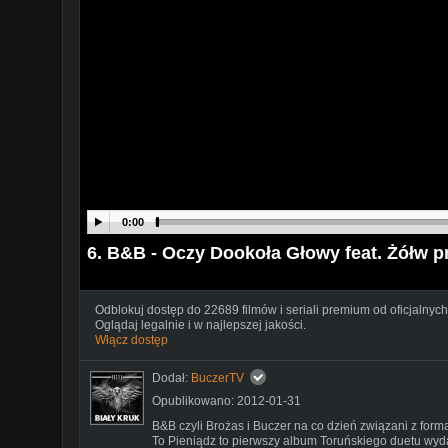
0:00
6. B&B - Oczy Dookoła Głowy feat. Żółw p
Odblokuj dostęp do 22689 filmów i seriali premium od oficjalnych
Oglądaj legalnie i w najlepszej jakości.
Włącz dostęp
Dodał:
BuczerTV
Opublikowano: 2012-01-31
B&B czyli Brożas i Buczer na co dzień związani z form
To Pieniądz to pierwszy album Toruńskiego duetu wyd