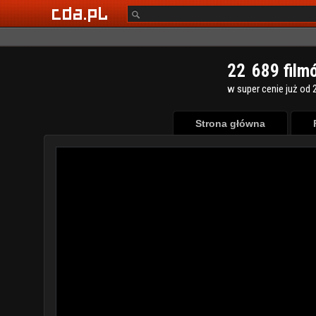
2
2
6
8
9
film
w super cenie już od 2
Strona główna