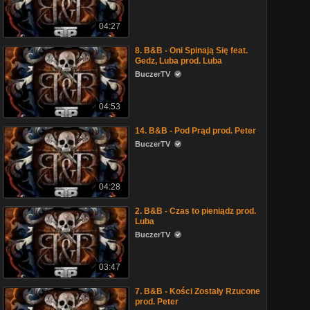
04:27
8. B&B - Oni Spinają Się feat.
Gedz, Luba prod. Luba
BuczerTV
04:53
14. B&B - Pod Prąd prod. Peter
BuczerTV
04:28
2. B&B - Czas to pieniądz prod.
Luba
BuczerTV
03:47
7. B&B - Kości Zostały Rzucone
prod. Peter