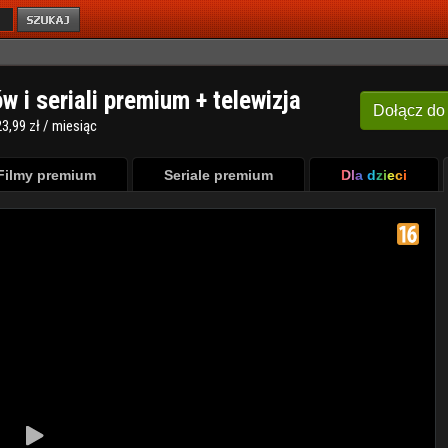
ów i seriali premium + telewizja
Dołącz
do
3,99 zł / miesiąc
Filmy premium
Seriale premium
Dla dzieci