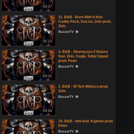
04:37
11. B&B - Born With It feat.
Caddy Pack, Kaczor, Zelo prod.
Zelo
BuczerTV
05:13
4. B&B - Skurwysyn Z Natury
feat. Zelo, Cegła, Tottal Squad
prod. Peter
BuczerTV
04:31
3. B&B - W Tym Miejscu prod.
Zelo
BuczerTV
04:34
10. B&B - Inni feat. Kajman prod.
Peter
BuczerTV