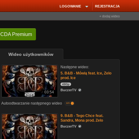
LOGOWANIE
REJESTRACJA
+ dodaj wideo
 CDA Premium
Wideo użytkowników
Następne wideo:
5. B&B - Mówią feat. Ice, Zelo
prod. Ice
480p
BuczerTV
03:54
Autoodtwarzanie następnego wideo
on
9. B&B - Tego Chce feat.
Sandra, Mona prod. Zelo
BuczerTV