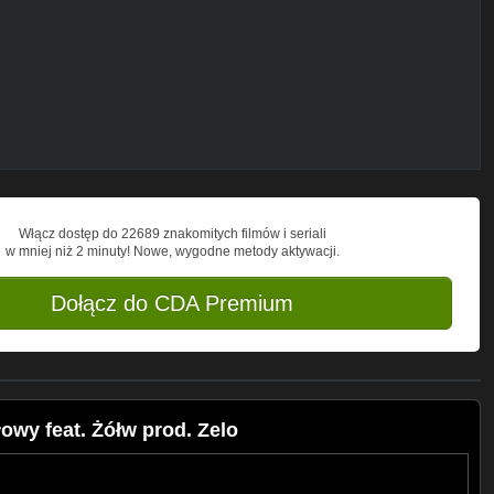
7?refstream
lania i kopiowania.
t.ly/BuczerTV
Włącz dostęp do 22689 znakomitych filmów i seriali
w mniej niż 2 minuty! Nowe, wygodne metody aktywacji.
Dołącz do CDA Premium
owy feat. Żółw prod. Zelo