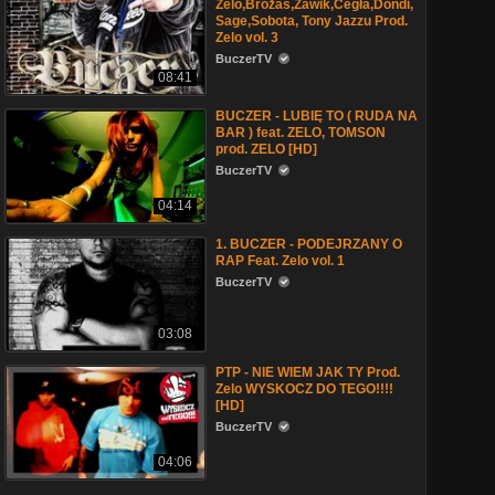
Zelo,Brożas,Zawik,Cegła,Dondi,
Sage,Sobota, Tony Jazzu Prod.
Zelo vol. 3
BuczerTV
08:41
BUCZER - LUBIĘ TO ( RUDA NA
BAR ) feat. ZELO, TOMSON
prod. ZELO [HD]
BuczerTV
04:14
1. BUCZER - PODEJRZANY O
RAP Feat. Zelo vol. 1
BuczerTV
03:08
PTP - NIE WIEM JAK TY Prod.
Zelo WYSKOCZ DO TEGO!!!!
[HD]
BuczerTV
04:06