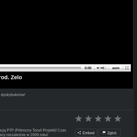
0:00
auto
rod. Zelo
 dystrybutorów!
acją PTP (Północny Toruń Projekt)! Czas
Embed
Zgłoś
any niezależnie w 2009 roku!