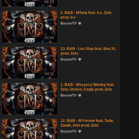
04:25
5. B&B - Mówią feat. Ice, Zelo
prod. Ice
BuczerTV
03:54
13. B&B - Leci Rap feat. Ben XL
prod. Zelo
BuczerTV
04:11
1. B&B - Wszyscy Wiedzą feat.
Zelo, Strach, Cegła prod. Zelo
BuczerTV
03:51
12. B&B - W Formie feat. Tede,
Zawik, Zelo prod. Zelo
BuczerTV