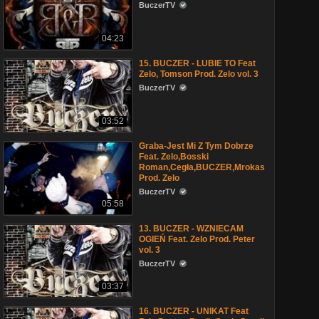
BuczerTV
04:23
15. BUCZER - LUBIE TO Feat
Zelo, Tomson Prod. Zelo vol. 3
BuczerTV
03:52
Graba-Jest Mi Z Tym Dobrze
Feat. Zelo,Bosski
Roman,Cegła,BUCZER,Mrokas
Prod. Zelo
BuczerTV
05:58
13. BUCZER - WZNIECAM
OGIEŃ Feat. Zelo Prod. Peter
vol. 3
BuczerTV
03:37
16. BUCZER - UNIKAT Feat