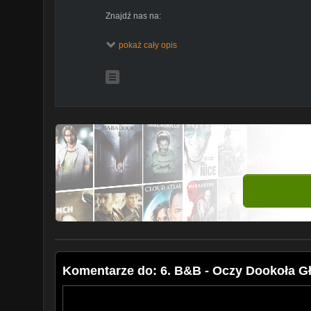
Znajdź nas na:
https://www.facebook.com/pages/BB/12263962126438
pokaż cały opis
https://www.facebook.com/buczer?refts&frefts
https://www.facebook.com/Brozasptp?refts&frefts
https://www.facebook.com/zeloptp?refts&frefts
6 Kawałek z płyty B&B - CZAS TO PIENIĄDZ
FILM CHRONIONY PRAWAMI AUTORSKIMI-Zakaz powie
____
Bądź na bieżąco, subskrybuj kanał YouTube:
http://bi
Komentarze do: 6. B&B - Oczy Dookoła Gł