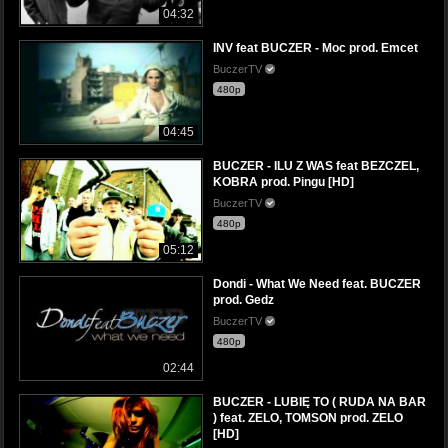
04:32
INV feat BUCZER - Moc prod. Emcet
BuczerTV
480p
04:45
BUCZER - ILU Z WAS feat BEZCZEL,
KOBRA prod. Pingu [HD]
BuczerTV
480p
05:12
Dondi - What We Need feat. BUCZER
prod. Gedz
BuczerTV
480p
02:44
BUCZER - LUBIĘ TO ( RUDA NA BAR
) feat. ZELO, TOMSON prod. ZELO
[HD]