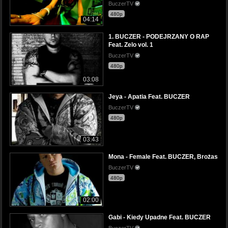
BuczerTV
480p
04:14
1. BUCZER - PODEJRZANY O RAP
Feat. Zelo vol. 1
BuczerTV
480p
03:08
Jeya - Apatia Feat. BUCZER
BuczerTV
480p
03:43
Mona - Female Feat. BUCZER, Brożas
BuczerTV
480p
02:00
Gabi - Kiedy Upadne Feat. BUCZER
BuczerTV