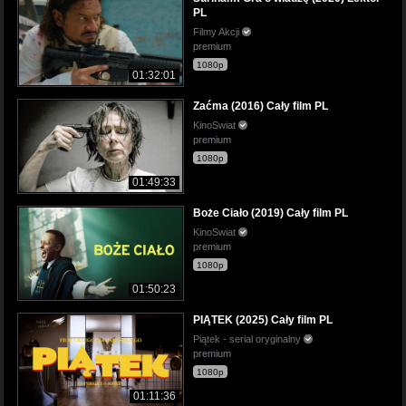
PL
Filmy Akcji
premium
1080p
01:32:01
Zaćma (2016) Cały film PL
KinoSwiat
premium
1080p
01:49:33
Boże Ciało (2019) Cały film PL
KinoSwiat
premium
1080p
01:50:23
PIĄTEK (2025) Cały film PL
Piątek - serial oryginalny
premium
1080p
01:11:36