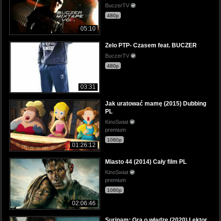
BuczerTV
480p
05:10
Zelo PTP- Czasem feat. BUCZER
BuczerTV
480p
03:31
Jak uratować mamę (2015) Dubbing
PL
KinoSwiat
premium
1080p
01:26:12
Miasto 44 (2014) Cały film PL
KinoSwiat
premium
1080p
02:06:46
Surinam: Gra o władzę (2020) Lektor