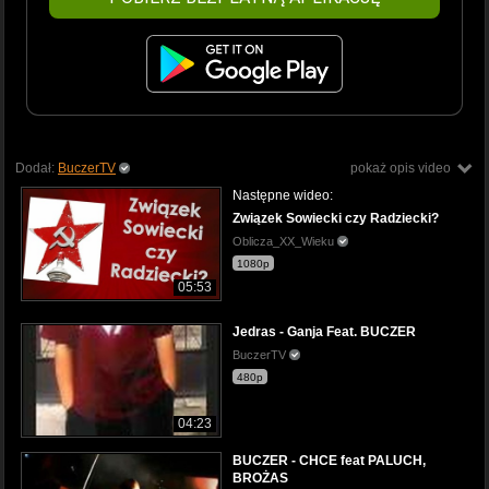
Dodał:
BuczerTV
pokaż opis video
Następne wideo:
Związek Sowiecki czy Radziecki?
Oblicza_XX_Wieku
1080p
05:53
Jedras - Ganja Feat. BUCZER
BuczerTV
480p
04:23
BUCZER - CHCE feat PALUCH,
BROŻAS