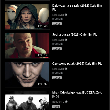
Dziewczyna z szafy (2012) Cały film
PL
KinoSwiat
premium
1080p
01:28:46
Jedna dusza (2023) Cały film PL
KinoSwiat
premium
1080p
01:33:19
Czerwony pająk (2015) Cały film PL
KinoSwiat
premium
1080p
01:30:37
Mrz - Odpalaj go feat. BUCZER, Zelo
[HD]
BuczerTV
480p