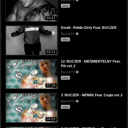
480p
03:47
Dondi - Riddin Dirty Feat. BUCZER
BuczerTV
480p
03:21
12. BUCZER - NIEŚMIERTELNY Feat.
Pih vol. 2
BuczerTV
480p
07:19
3. BUCZER - MÓWIĄ Feat. Cegla vol. 2
BuczerTV
480p
04:03