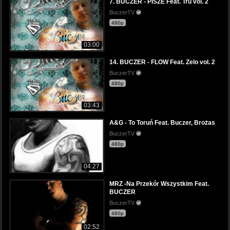
7. BUCZER - PISZE Feat. Tru vol. 2
BuczerTV
480p
03:00
14. BUCZER - FLOW Feat. Zelo vol. 2
BuczerTV
480p
03:43
A&G - To Toruń Feat. Buczer, Brożas
BuczerTV
480p
04:27
MRZ -Na Przekór Wszystkim Feat.
BUCZER
BuczerTV
480p
02:52