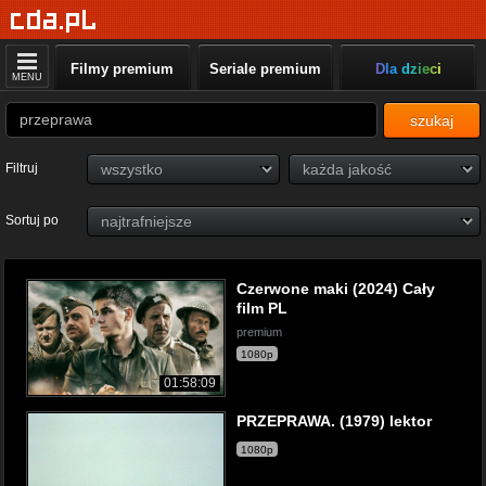
Filmy premium
Seriale premium
Dla dzieci
MENU
szukaj
Filtruj
Sortuj po
Czerwone maki (2024) Cały
film PL
premium
1080p
01:58:09
PRZEPRAWA. (1979) lektor
1080p