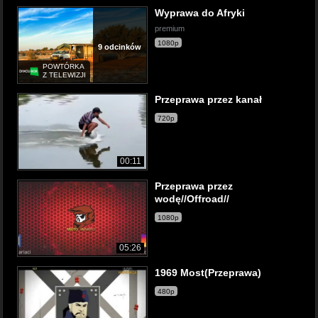
Wyprawa do Afryki
premium
1080p
9 odcinków
POWTÓRKA
Z TELEWIZJI
Przeprawa przez kanał
720p
00:11
Przeprawa przez
wodę//Offroad//
1080p
05:26
1969 Most(Przeprawa)
480p