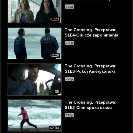
720p
41:23
The Crossing. Przeprawa:
S1E4-Oblicze zapomnienia
720p
42:26
The Crossing. Przeprawa:
S1E3-Pokój Amerykański
720p
41:55
The Crossing. Przeprawa:
S1E2-Cień spoza czasu
720p
42:04