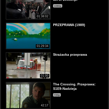
1080p
01:38:02
PRZEPRAWA (1989)
01:29:34
Strażacka przeprawa
01:00
The Crossing. Przeprawa:
S1E9-Nadzieja
720p
42:17