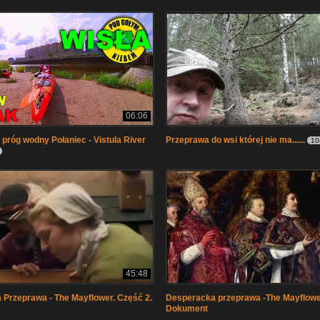
06:06
 próg wodny Połaniec - Vistula River
Przeprawa do wsi której nie ma......
10
45:48
Przeprawa - The Mayflower. Część 2.
Desperacka przeprawa -The Mayflower
Dokument