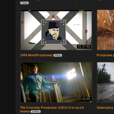
720p
01:37:40
1969 Most(Przeprawa)
Przeprawa p
480p
42:05
The Crossing. Przeprawa: S1E11-O to są ich
Syberyjska 
imiona
1080p