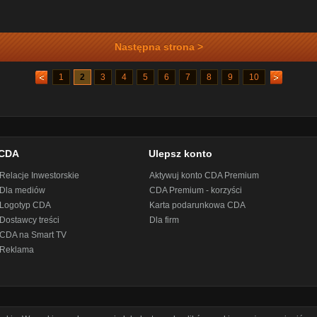
Następna strona >
1
2
3
4
5
6
7
8
9
10
CDA
Ulepsz konto
Relacje Inwestorskie
Aktywuj konto CDA Premium
Dla mediów
CDA Premium - korzyści
Logotyp CDA
Karta podarunkowa CDA
Dostawcy treści
Dla firm
CDA na Smart TV
Reklama