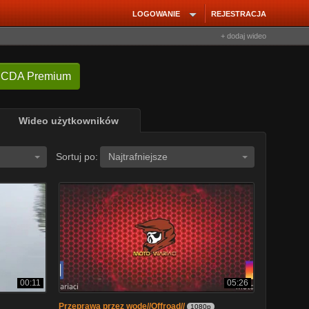
LOGOWANIE
REJESTRACJA
+ dodaj wideo
 CDA Premium
Wideo użytkowników
Sortuj po:
Najtrafniejsze
00:11
05:26
Przeprawa przez wodę//Offroad//
1080p