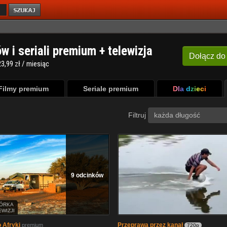
ów i seriali premium + telewizja
Dołącz
do
3,99 zł / miesiąc
Filmy premium
Seriale premium
Dla dzieci
Filtruj
każda długość
9 odcinków
ÓRKA
EWIZJI
 Afryki
Przeprawa przez kanał
premium
720p