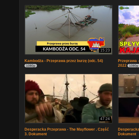
15:23
Kambodża - Przeprawa przez burzę (odc. 54)
Przeprawa -
2022
1080p
1080p
47:24
Desperacka Przeprawa - The Mayflower . Część
Desperacka 
3. Dokument
Dokument