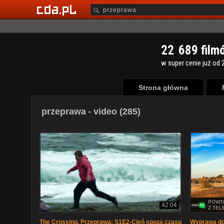
2
2
6
8
9
film
w super cenie już od 2
Strona główna
przeprawa
- video (285)
POWT
42:04
Z TEL
The Crossing. Przeprawa: S1E2-Cień spoza czasu
Wyprawa do