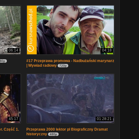
06:14
04:18
#17 Przeprawa promowa - Nadbużański marynarz
80p
| Wywiad radiowy
720p
45:17
01:28:21
. Część 1.
Przeprawa 2000 lektor pl Biograficzny Dramat
historyczny
480p