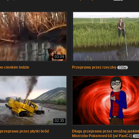
03:09
o cienkim lodzie
Przeprawa przez rzeczkę
720p
02:35
przeprawa przez płytki bród
Długa przeprawa przez mroźną jaskin
Mistrzów Pokemon#10 [w/ PanCJ]
10