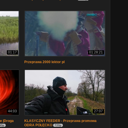
01:17
01:28:21
Przeprawa 2000 lektor pl
44:03
27:07
ie |Droga
KLASYCZNY FEEDER - Przeprawa promowa
ODRA POŁĘCKO
80p
720p