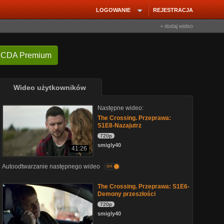
LOGOWANIE
REJESTRACJA
+ dodaj wideo
 CDA Premium
Wideo użytkowników
Następne wideo:
The Crossing. Przeprawa:
S1E8-Nazajutrz
720p
smigly40
41:26
Autoodtwarzanie następnego wideo
on
The Crossing. Przeprawa: S1E6-
Demony przeszłości
720p
smigly40