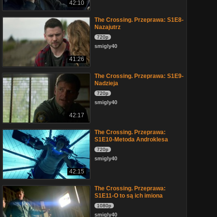
42:10
The Crossing. Przeprawa: S1E8-
Nazajutrz
720p
smigly40
41:26
The Crossing. Przeprawa: S1E9-
Nadzieja
720p
smigly40
42:17
The Crossing. Przeprawa:
S1E10-Metoda Androklesa
720p
smigly40
42:15
The Crossing. Przeprawa:
S1E11-O to są ich imiona
1080p
smigly40