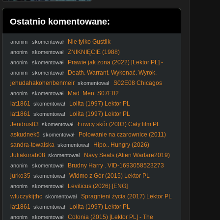
Ostatnio komentowane:
Nie tylko Gustlik
anonim
skomentował
ZNIKNIĘCIE (1988)
anonim
skomentował
Prawie jak żona (2022) [Lektor PL] -
anonim
skomentował
Wifelike
Death. Warrant. Wykonać. Wyrok.
anonim
skomentował
1990. Lektor.pl
jehudahakohenbenmeir
S02E08 Chicagos
skomentował
Tower of Terror
Mad. Men. S07E02
anonim
skomentował
lat1861
Lolita (1997) Lektor PL
skomentował
lat1861
Lolita (1997) Lektor PL
skomentował
Jendrus83
Łowcy skór (2003) Cały film PL
skomentował
askudnek5
Polowanie na czarownice (2011)
skomentował
Lektor PL
sandra-towalska
Hipo.. Hungry (2026)
skomentował
Juliakorab08
Navy Seals (Alien Warfare2019)
skomentował
Lektor Pl 720p.
Brudny Harry . VID-1693058523273
anonim
skomentował
jurko35
Widmo z Gór (2015) Lektor PL
skomentował
Leviticus (2026) [ENG]
anonim
skomentował
wluczykijthc
Spragnieni życia (2017) Lektor PL
skomentował
lat1861
Lolita (1997) Lektor PL
skomentował
Colonia (2015) [Lektor PL] - The
anonim
skomentował