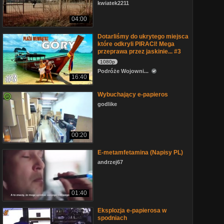
kwiatek2211
04:00
Dotarliśmy do ukrytego miejsca
które odkryli PIRACI! Mega
przeprawa przez jaskinie... #3
1080p
Podróże Wojowni...
16:40
Wybuchający e-papieros
godlike
00:20
E-metamfetamina (Napisy PL)
andrzej67
01:40
Eksplozja e-papierosa w
spodniach