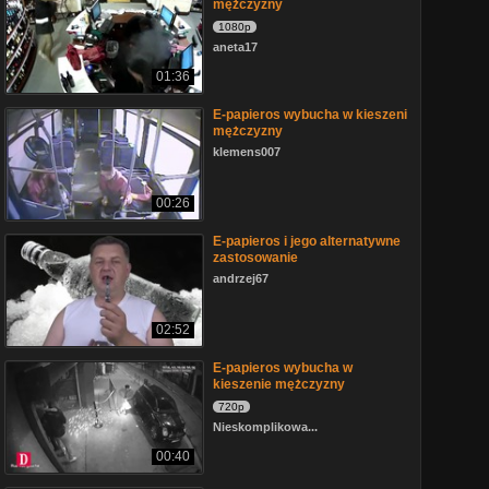
mężczyzny
1080p
aneta17
01:36
E-papieros wybucha w kieszeni
mężczyzny
klemens007
00:26
E-papieros i jego alternatywne
zastosowanie
andrzej67
02:52
E-papieros wybucha w
kieszenie mężczyzny
720p
Nieskomplikowa...
00:40