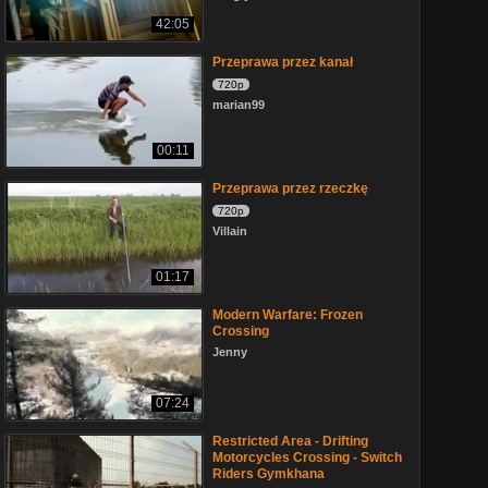
42:05
Przeprawa przez kanał
720p
marian99
00:11
Przeprawa przez rzeczkę
720p
Villain
01:17
Modern Warfare: Frozen
Crossing
Jenny
07:24
Restricted Area - Drifting
Motorcycles Crossing - Switch
Riders Gymkhana