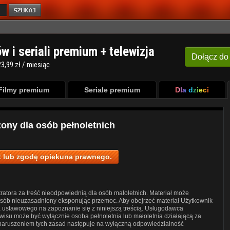
ów i seriali premium + telewizja
Dołącz
do
3,99 zł / miesiąc
Filmy premium
Seriale premium
Dla dzieci
zony dla osób pełnoletnich
 lub zgodę opiekuna prawnego.
ratora za treść nieodpowiednią dla osób małoletnich. Materiał może
posób nieuzasadniony eksponując przemoc. Aby obejrzeć materiał Użytkownik
a ustawowego na zapoznanie się z niniejszą treścią. Usługodawca
wisu może być wyłącznie osoba pełnoletnia lub małoletnia działającą za
 naruszeniem tych zasad następuje na wyłączną odpowiedzialność