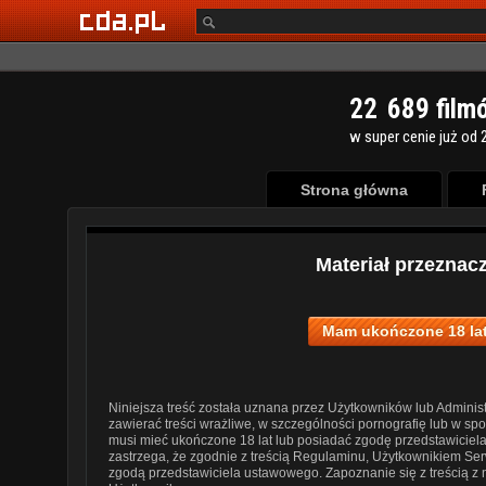
2
2
6
8
9
film
w super cenie już od 2
Strona główna
Materiał przeznac
Mam ukończone 18 lat
Niniejsza treść została uznana przez Użytkowników lub Administ
zawierać treści wrażliwe, w szczególności pornografię lub w s
musi mieć ukończone 18 lat lub posiadać zgodę przedstawiciel
zastrzega, że zgodnie z treścią Regulaminu, Użytkownikiem Ser
zgodą przedstawiciela ustawowego. Zapoznanie się z treścią z