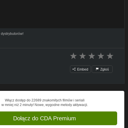
 dystrybutorów!
Embed
Zgłoś
Włącz dostęp do 22689 znakomitych filmów i seriali
w mniej niż 2 minuty! Nowe, wygodne metody aktywacji.
Dołącz do CDA Premium