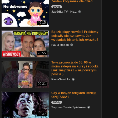
Zestaw kołysanek dla dzieci
1080p
Jagódka TV - Ko...
46:15
Będzie piąty rozwód? Problemy
pojawiły się już dawno. Jak
wyglądała historia ich związku?
Paula Rodak
26:55
Trwa promocja do 05. 06 w
moim sklepie na kursy i ebooki.
Link znajdziesz w najnowszym
poście:)
KasiaSawicka
00:31
Czy w innych religiach istnieją
OPĘTANIA?
1080p
Topowe Teorie Spiskowe
05:47