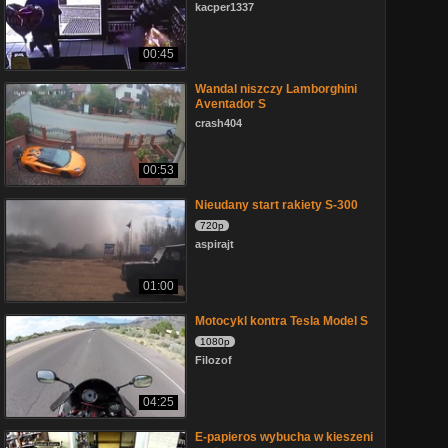
kacper1337
00:45
Wandal niszczy Lamborghini
Aventador S
crash404
00:53
Nieudany start rakiety S-300
720p
aspirajt
01:00
Motocykl kontra Tesla Model S
1080p
Filozof
04:25
E-papieros wybucha w kieszeni