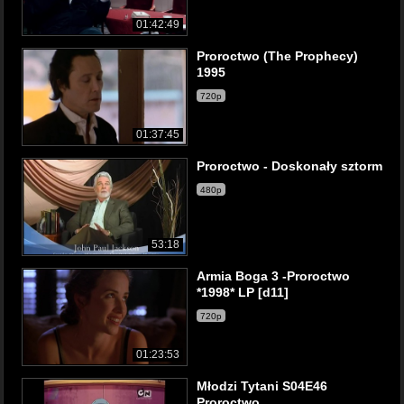
01:42:49
Proroctwo (The Prophecy)
1995
720p
01:37:45
Proroctwo - Doskonały sztorm
480p
53:18
Armia Boga 3 -Proroctwo
*1998* LP [d11]
720p
01:23:53
Młodzi Tytani S04E46
Proroctwo