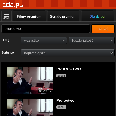
Filmy premium
Seriale premium
Dla dzieci
MENU
szukaj
Filtruj
Sortuj po
PROROCTWO
1080p
01:42:49
Proroctwo
1080p