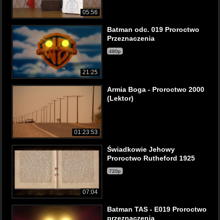
05:56
Batman odc. 019 Proroctwo
Przeznaczenia
480p
21:25
Armia Boga - Proroctwo 2000
(Lektor)
01:23:53
Świadkowie Jehowy
Proroctwo Rutheford 1925
720p
07:04
Batman TAS - E019 Proroctwo
przeznaczenia