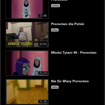
1080p
21:48
Proroctwo dla Polski
480p
33:54
Młodzi Tytani 46 - Proroctwo
21:23
Nie Do Wiary Proroctwo
480p
21:28