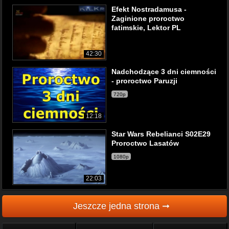
Efekt Nostradamusa -
Zaginione proroctwo
fatimskie, Lektor PL
42:30
Nadchodzące 3 dni ciemności
- proroctwo Paruzji
720p
12:18
Star Wars Rebelianci S02E29
Proroctwo Lasatów
1080p
22:03
Jeszcze jedna strona ➞