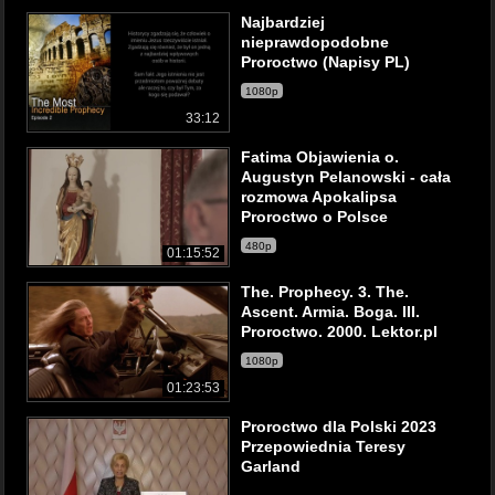
Najbardziej
nieprawdopodobne
Proroctwo (Napisy PL)
1080p
33:12
Fatima Objawienia o.
Augustyn Pelanowski - cała
rozmowa Apokalipsa
Proroctwo o Polsce
480p
01:15:52
The. Prophecy. 3. The.
Ascent. Armia. Boga. III.
Proroctwo. 2000. Lektor.pl
1080p
01:23:53
Proroctwo dla Polski 2023
Przepowiednia Teresy
Garland