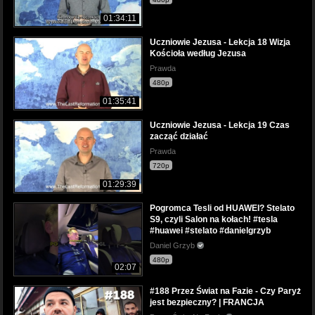
01:34:11
Uczniowie Jezusa - Lekcja 18 Wizja
Kościoła według Jezusa
Prawda
480p
01:35:41
Uczniowie Jezusa - Lekcja 19 Czas
zacząć działać
Prawda
720p
01:29:39
Pogromca Tesli od HUAWEI? Stelato
S9, czyli Salon na kołach! #tesla
#huawei #stelato #danielgrzyb
Daniel Grzyb
480p
02:07
#188 Przez Świat na Fazie - Czy Paryż
jest bezpieczny? | FRANCJA