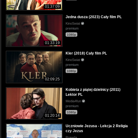
01:37:09
Jedna dusza (2023) Cały film PL
KinoSwiat
premium
1080p
01:33:19
Kler (2018) Cały film PL
KinoSwiat
premium
1080p
02:09:25
Kobieta z piątej dzielnicy (2011)
Lektor PL
Media4fun
premium
1080p
01:20:14
Uczniowie Jezusa - Lekcja 2 Religia
czy Jezus
Prawda