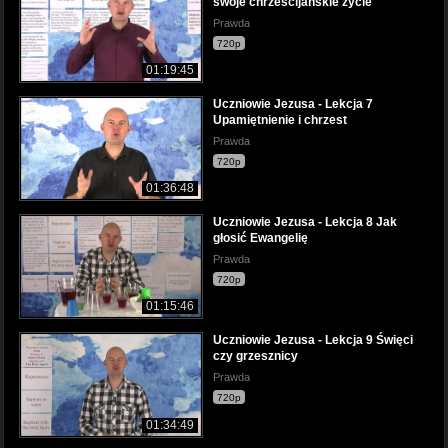
swoje chrześcijańskie życie
Prawda
720p
01:19:45
Uczniowie Jezusa - Lekcja 7
Upamiętnienie i chrzest
Prawda
720p
01:36:48
Uczniowie Jezusa - Lekcja 8 Jak
głosić Ewangelię
Prawda
720p
01:15:46
Uczniowie Jezusa - Lekcja 9 Święci
czy grzesznicy
Prawda
720p
01:34:49