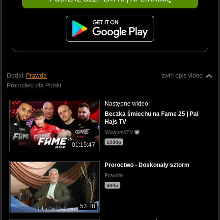
Dodał:
Prawda
zwiń opis video
Proroctwo dla Polski
Następne wideo:
Beczka śmiechu na Fame 25 | Pal
Hajs TV
WuwunioTV
1080p
01:15:47
Proroctwo - Doskonały sztorm
Prawda
480p
53:18