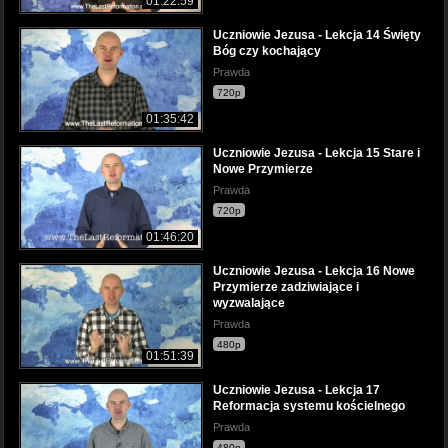
01:22:59
Uczniowie Jezusa - Lekcja 14 Święty
Bóg czy kochający
Prawda
720p
01:35:42
Uczniowie Jezusa - Lekcja 15 Stare i
Nowe Przymierze
Prawda
720p
01:46:20
Uczniowie Jezusa - Lekcja 16 Nowe
Przymierze zadziwiające i
wyzwalające
Prawda
480p
01:51:39
Uczniowie Jezusa - Lekcja 17
Reformacja systemu kościelnego
Prawda
480p