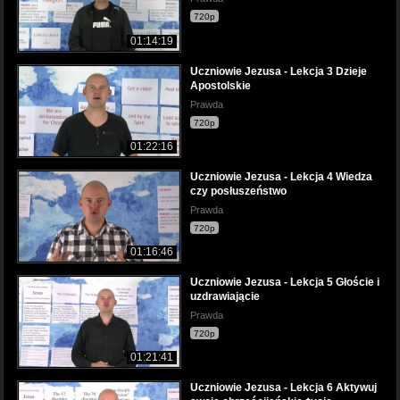
720p
01:14:19
Uczniowie Jezusa - Lekcja 3 Dzieje
Apostolskie
Prawda
720p
01:22:16
Uczniowie Jezusa - Lekcja 4 Wiedza
czy posłuszeństwo
Prawda
720p
01:16:46
Uczniowie Jezusa - Lekcja 5 Głoście i
uzdrawiającie
Prawda
720p
01:21:41
Uczniowie Jezusa - Lekcja 6 Aktywuj