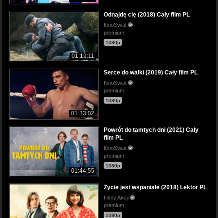
Odnajdę cię (2018) Cały film PL
KinoSwiat
premium
1080p
01:19:11
Serce do walki (2019) Cały film PL
KinoSwiat
premium
1080p
01:33:02
Powrót do tamtych dni (2021) Cały
film PL
KinoSwiat
premium
1080p
01:44:55
Życie jest wspaniałe (2018) Lektor PL
Filmy Akcji
premium
1080p