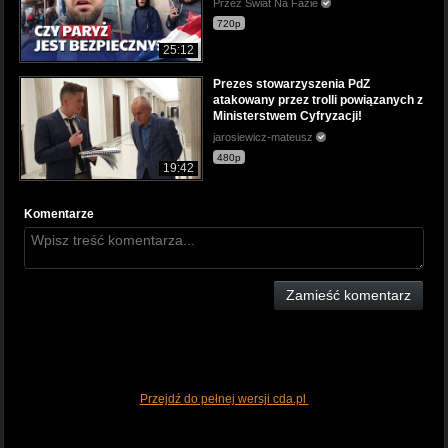
Przez Świat Na Fazie
720p
25:12
Prezes stowarzyszenia PdZ
atakowany przez trolli powiązanych z
Ministerstwem Cyfryzacji!
jarosiewicz-mateusz
480p
19:42
Komentarze
Zamieść komentarz
Przejdź do pełnej wersji cda.pl