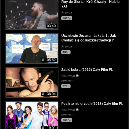
Rey de Gloria - Król Chwały - Halelu
YAH
Prawda
1080p
03:40
Uczniowie Jezusa - Lekcja 1 , Jak
uwolnić się od ludzkiej tradycji ?
Prawda
480p
01:05:52
Zabić bobra (2012) Cały Film PL
KinoSwiat
premium
720p
01:38:04
Pech to nie grzech (2018) Cały film PL
KinoSwiat
premium
1080p
01:19:01