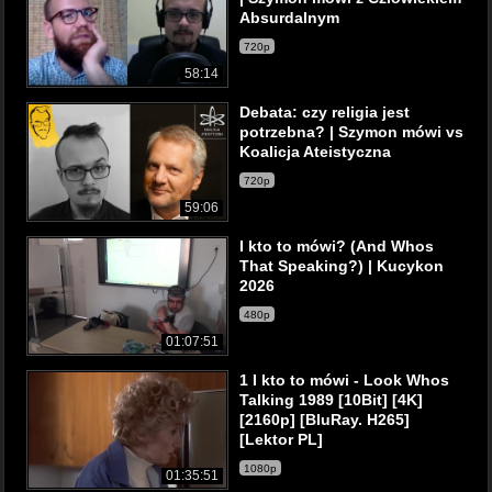
Absurdalnym
720p
58:14
Debata: czy religia jest
potrzebna? | Szymon mówi vs
Koalicja Ateistyczna
720p
59:06
I kto to mówi? (And Whos
That Speaking?) | Kucykon
2026
480p
01:07:51
1 I kto to mówi - Look Whos
Talking 1989 [10Bit] [4K]
[2160p] [BluRay. H265]
[Lektor PL]
1080p
01:35:51