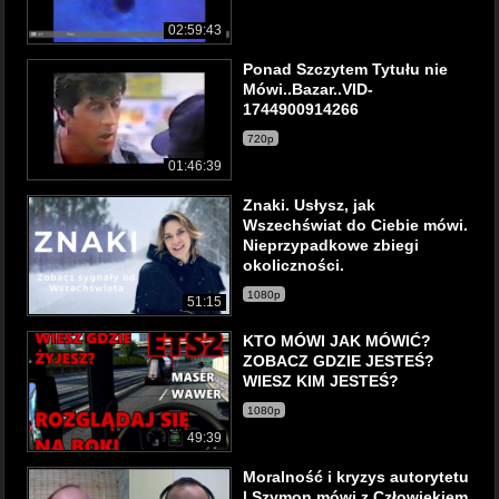
02:59:43
Ponad Szczytem Tytułu nie
Mówi..Bazar..VID-
1744900914266
720p
01:46:39
Znaki. Usłysz, jak
Wszechświat do Ciebie mówi.
Nieprzypadkowe zbiegi
okoliczności.
1080p
51:15
KTO MÓWI JAK MÓWIĆ?
ZOBACZ GDZIE JESTEŚ?
WIESZ KIM JESTEŚ?
1080p
49:39
Moralność i kryzys autorytetu
| Szymon mówi z Człowiekiem