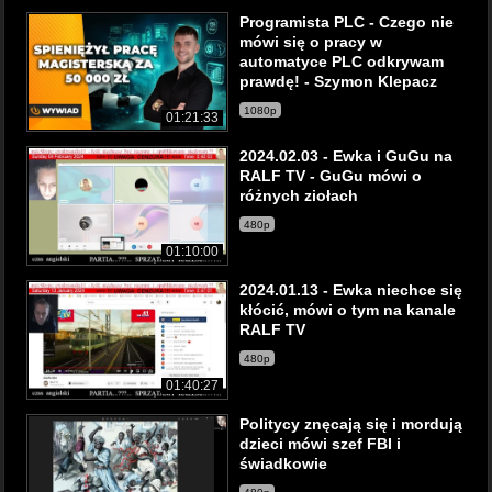
Programista PLC - Czego nie
mówi się o pracy w
automatyce PLC odkrywam
prawdę! - Szymon Klepacz
1080p
01:21:33
2024.02.03 - Ewka i GuGu na
RALF TV - GuGu mówi o
różnych ziołach
480p
01:10:00
2024.01.13 - Ewka niechce się
kłócić, mówi o tym na kanale
RALF TV
480p
01:40:27
Politycy znęcają się i mordują
dzieci mówi szef FBI i
świadkowie