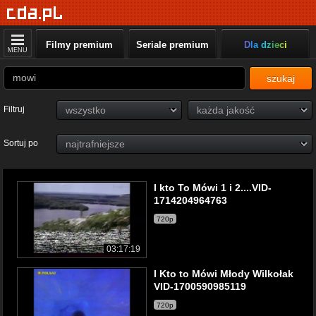
Filmy premium
Seriale premium
Dla dzieci
MENU
szukaj
Filtruj
Sortuj po
I kto To Mówi 1 i 2....VID-
1714204964763
720p
03:17:19
I Kto to Mówi Młody Wilkołak
VID-1700590985119
720p