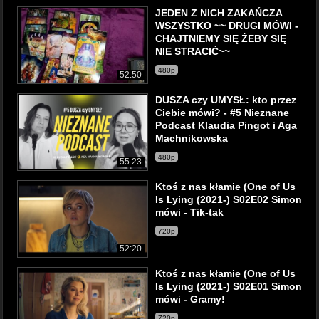
JEDEN Z NICH ZAKAŃCZA
WSZYSTKO ~~ DRUGI MÓWI -
CHAJTNIEMY SIĘ ŻEBY SIĘ
NIE STRACIĆ~~
480p
52:50
DUSZA czy UMYSŁ: kto przez
Ciebie mówi? - #5 Nieznane
Podcast Klaudia Pingot i Aga
Machnikowska
480p
55:23
Ktoś z nas kłamie (One of Us
Is Lying (2021-) S02E02 Simon
mówi - Tik-tak
720p
52:20
Ktoś z nas kłamie (One of Us
Is Lying (2021-) S02E01 Simon
mówi - Gramy!
720p