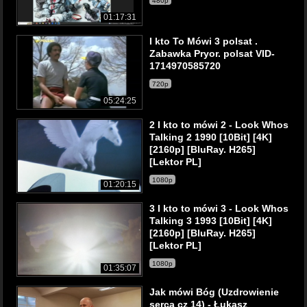
480p
01:17:31
I kto To Mówi 3 polsat .
Zabawka Pryor. polsat VID-
1714970585720
720p
05:24:25
2 I kto to mówi 2 - Look Whos
Talking 2 1990 [10Bit] [4K]
[2160p] [BluRay. H265]
[Lektor PL]
1080p
01:20:15
3 I kto to mówi 3 - Look Whos
Talking 3 1993 [10Bit] [4K]
[2160p] [BluRay. H265]
[Lektor PL]
1080p
01:35:07
Jak mówi Bóg (Uzdrowienie
serca cz 14) - Łukasz