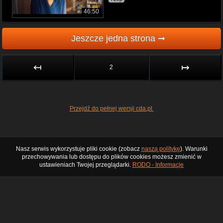
46:50
Jeszcze jedna strona ➞
↤
↦
2
Przejdź do pełnej wersji cda.pl
Nasz serwis wykorzystuje pliki cookie (zobacz
naszą politykę
). Warunki
przechowywania lub dostępu do plików cookies możesz zmienić w
ustawieniach Twojej przeglądarki.
RODO - Informacje