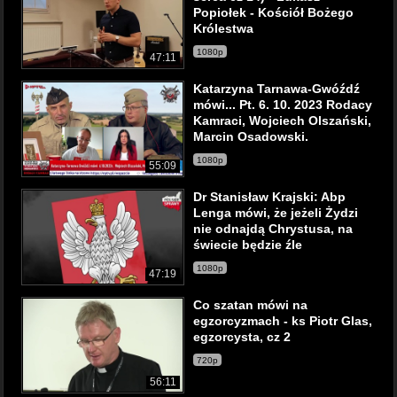
Popiołek - Kościół Bożego
Królestwa
1080p
47:11
Katarzyna Tarnawa-Gwóźdź
mówi... Pt. 6. 10. 2023 Rodacy
Kamraci, Wojciech Olszański,
Marcin Osadowski.
1080p
55:09
Dr Stanisław Krajski: Abp
Lenga mówi, że jeżeli Żydzi
nie odnajdą Chrystusa, na
świecie będzie źle
1080p
47:19
Co szatan mówi na
egzorcyzmach - ks Piotr Glas,
egzorcysta, cz 2
720p
56:11