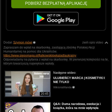
POBIERZ BEZPŁATNĄ APLIKACJĘ
Dodał:
Szymon mówi
zwiń opis video
Zapraszam do wpłat na skarbonkę, zasilającą zbiórkę Polskiej Akcji
Humanitarnej na pomoc dla Ukraińców.
https://www.siepomaga.pl/fjalkowskiipekaladlaukrainy
Odpowiadamy na pytania z wpłat na skarbonkę. W pierwszej kolejności na te,
którym towarzyszą największe wpłaty.
Następne wideo:
ULUBIEŃCY MARCA | KOSMETYKI I
NIE TYLKO
WiktoriaWanda
20:45
Q&A: Duma narodowa, ewolucja i
książka, która na mnie wpłynęła