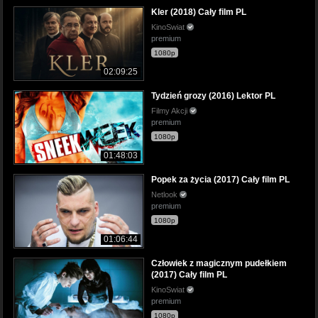
Kler (2018) Cały film PL
KinoSwiat
premium
1080p
02:09:25
Tydzień grozy (2016) Lektor PL
Filmy Akcji
premium
1080p
01:48:03
Popek za życia (2017) Cały film PL
Netlook
premium
1080p
01:06:44
Człowiek z magicznym pudełkiem
(2017) Cały film PL
KinoSwiat
premium
1080p