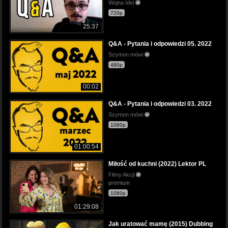
Wojna Idei
720p
25:37
Q&A - Pytania i odpowiedzi 05. 2022
Szymon mówi
480p
00:02
Q&A - Pytania i odpowiedzi 03. 2022
Szymon mówi
1080p
01:00:54
Miłość od kuchni (2022) Lektor PL
Filmy Akcji
premium
1080p
01:29:08
Jak uratować mamę (2015) Dubbing