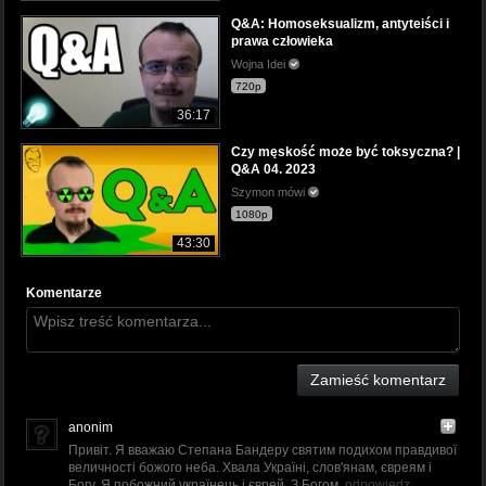
Q&A: Homoseksualizm, antyteiści i
prawa człowieka
Wojna Idei
720p
36:17
Czy męskość może być toksyczna? |
Q&A 04. 2023
Szymon mówi
1080p
43:30
Komentarze
Zamieść komentarz
anonim
Привіт. Я вважаю Степана Бандеру святим подихом правдивої
величності божого неба. Хвала Україні, слов'янам, євреям і
Богу. Я побожний українець і єврей. З Богом.
odpowiedz