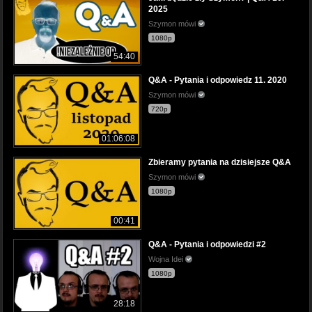
2025
Szymon mówi
1080p
54:40
Q&A - Pytania i odpowiedz 11. 2020
Szymon mówi
720p
01:06:08
Zbieramy pytania na dzisiejsze Q&A
Szymon mówi
1080p
00:41
Q&A - Pytania i odpowiedzi #2
Wojna Idei
1080p
28:18