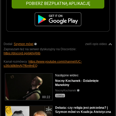
POBIERZ BEZPŁATNĄ APLIKACJĘ
Dodał:
Szymon mówi
zwiń opis video
Zapraszam też na serwer dyskusyjny na Discordzie:
https://discord.gg/qkhjANb
Kanał rozmówcy:
https://www.youtube.com/channel/UC-
u36cIdIklImAj7f6mfmEQ
Następne wideo:
Nocny Kochanek - Dziabnięte
Manekiny
NocnyKochanek
1080p
00:22
Debata: czy religia jest potrzebna? |
Szymon mówi vs Koalicja Ateistyczna