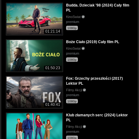
Budda. Dzieciak '98 (2024) Cały film
PL
KinoSwiat
premium
1080p
01:21:14
Boże Ciało (2019) Cały film PL
KinoSwiat
premium
1080p
01:50:23
Fox: Grzechy przeszłości (2017)
Lektor PL
Filmy Akcji
premium
1080p
01:40:41
Klub złamanych serc (2024) Lektor
PL
Filmy Akcji
premium
1080p