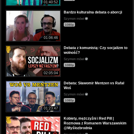
01:40:52
Bardzo kulturalna debata o aborcji
Szymon mówi
1080p
01:06:46
Debata z komunistą: Czy socjalizm to
wolność?
Szymon mówi
1080p
02:05:04
Debata: Sławomir Mentzen vs Rafał
Woś
Szymon mówi
1080p
01:23:47
Kobiety, mężczyźni i Red Pill |
Rozmowa z Romanem Warszawskim
@Myślozbrodnia