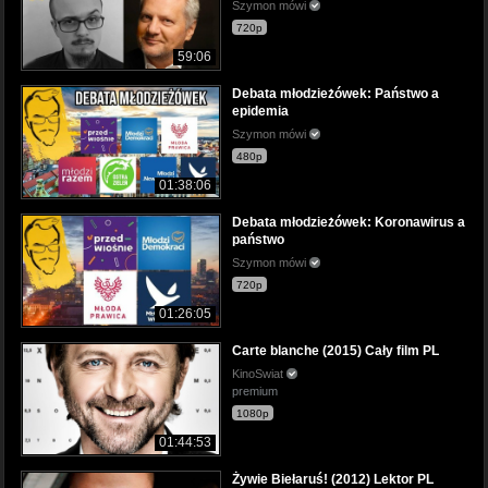
Szymon mówi
720p
59:06
Debata młodzieżówek: Państwo a
epidemia
Szymon mówi
480p
01:38:06
Debata młodzieżówek: Koronawirus a
państwo
Szymon mówi
720p
01:26:05
Carte blanche (2015) Cały film PL
KinoSwiat
premium
1080p
01:44:53
Żywie Biełaruś! (2012) Lektor PL