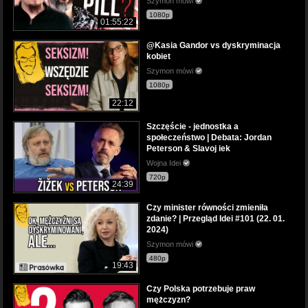
Szymon mówi
1080p
01:55:22
@Kasia Gandor vs dyskryminacja
kobiet
Szymon mówi
1080p
22:12
Szczęście - jednostka a
społeczeństwo | Debata: Jordan
Peterson & Slavoj iek
Wojna Idei
720p
24:39
Czy minister równości zmieniła
zdanie? | Przegląd Idei #101 (22. 01.
2024)
Szymon mówi
480p
19:43
Czy Polska potrzebuje praw
mężczyzn?