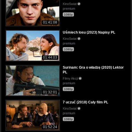
KinoSwiat
premium
1080p
01:41:08
Uśmiech losu (2023) Napisy PL
KinoSwiat
premium
1080p
01:44:03
Surinam: Gra o władzę (2020) Lektor
PL
Filmy Akcji
premium
1080p
01:32:01
7 uczuć (2018) Cały film PL
KinoSwiat
premium
1080p
01:52:24