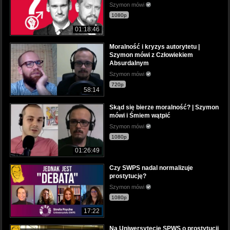
Szymon mówi
1080p
01:18:46
Moralność i kryzys autorytetu |
Szymon mówi z Człowiekiem
Absurdalnym
Szymon mówi
720p
58:14
Skąd się bierze moralność? | Szymon
mówi i Śmiem wątpić
Szymon mówi
1080p
01:26:49
Czy SWPS nadal normalizuje
prostytucję?
Szymon mówi
1080p
17:22
Na Uniwersytecie SPWS o prostytucji