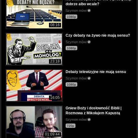
dobrze albo wcale?
Szymon mówi
1080p
08:16
Czy debaty na żywo nie mają sensu?
Szymon mówi
1080p
23:18
Debaty telewizyjne nie mają sensu
Szymon mówi
1080p
16:05
Gniew Boży i dosłowność Biblii |
Rozmowa z Mikołajem Kapustą
Szymon mówi
720p
01:09:44