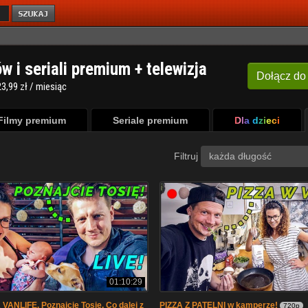
ów i seriali premium + telewizja
Dołącz
do
3,99 zł / miesiąc
Filmy premium
Seriale premium
Dla dzieci
Filtruj
każda długość
01:10:29
VANLIFE. Poznajcie Tosię. Co dalej z
PIZZA Z PATELNI w kamperze!
720p