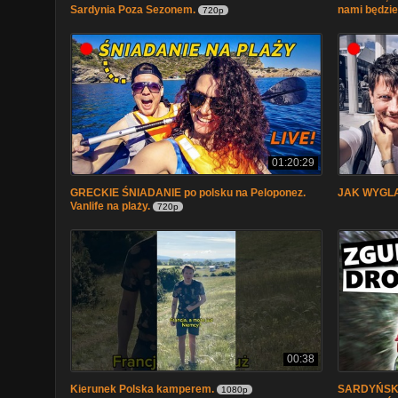
Sardynia Poza Sezonem.
nami będzi
720p
01:20:29
GRECKIE ŚNIADANIE po polsku na Peloponez.
JAK WYGL
Vanlife na plaży.
720p
00:38
Kierunek Polska kamperem.
SARDYŃSKI
1080p