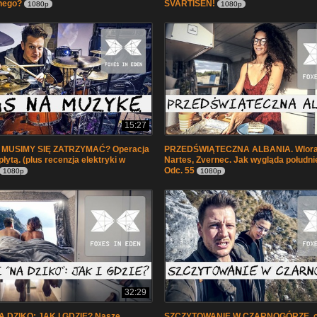
nego?
SVARTISEN!
1080p
1080p
15:27
MUSIMY SIĘ ZATRZYMAĆ? Operacja
PRZEDŚWIĄTECZNA ALBANIA. Wlora
płytą. (plus recenzja elektryki w
Nartes, Zvernec. Jak wygląda południ
Odc. 55
1080p
1080p
32:29
 DZIKO: JAK I GDZIE? Nasze
SZCZYTOWANIE W CZARNOGÓRZE, cz