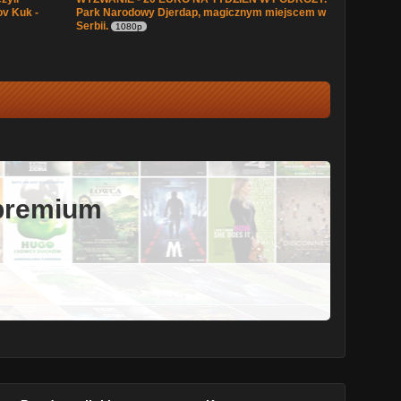
v Kuk -
Park Narodowy Djerdap, magicznym miejscem w
Serbii.
1080p
 premium