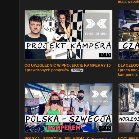
mają wspól
18:19
CO UWZGLĘDNIĆ W PROJEKCIE KAMPERA? 10
DLACZEGO 
sprawdzonych pomysłów.
i praca nad 
1080p
kamperze).
26:15
POLSKA - SZWECJA - FINLANDIA. Która granica
NOCLEGI NA