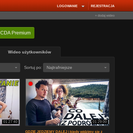
LOGOWANIE
REJESTRACJA
+ dodaj wideo
 CDA Premium
Wideo użytkowników
Sortuj po:
Najtrafniejsze
01:27:40
01:29:00
GDZIE JEDZIEMY DALEJ i kiedy widzimy się z