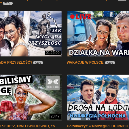
e?
720p
01:25:00
ĄDA PRZYSZŁOŚĆ?
WAKACJE W POLSCE.
720p
720p
23:47
 SEDES*, PIWO I WODOSPAD, co
Co zobaczyć w Norwegii? LODOWIEC