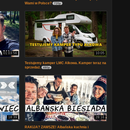
Wami w Polsce?
720p
01:03:56
10:05
Testujemy kamper LMC Alkowa. Kamper teraz na
sprzedaż.
480p
18:39
28:16
RAKIJA? ZAWSZE! Albańska kuchnia i