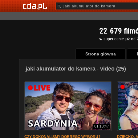
2
2
6
7
9
film
w super cenie już od 2
Strona główna
jaki akumulator do kamera
- video (25)
01:13:47
CZY DOKONALISMY DOBREGO WYBORU?
DZIECKO, A 