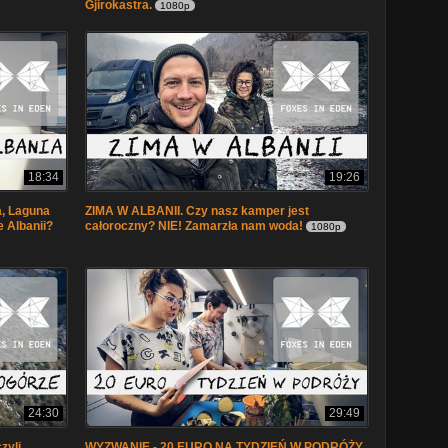
Gjirokastra.
1080p
18:34
19:26
, Laguna
ZIMA W ALBANII. Czy nasz kamper jest
e Albanii?
całoroczny? NIE! Zamarzła nam woda!
1080p
24:30
29:49
yli
WYZWANIE - 20 EURO NA TYDZIEŃ W PODRÓŻY.