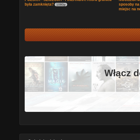
była zamknięta?
sposoby na
1080p
miejsc na n
Włącz d