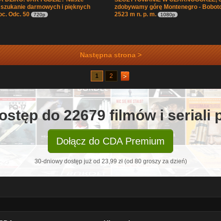
 szukanie darmowych i pięknych
zdobywamy górę Montenegro - Boboto
oc. Odc. 50
2523 m n. p. m.
720p
1080p
Następna strona >
1
2
ostęp do 22679 filmów i seriali
Dołącz do CDA Premium
30-dniowy dostęp już od 23,99 zł (od 80 groszy za dzień)