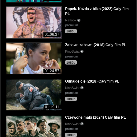
Popek. Każda z blizn (2022) Cały film
PL
Netlook
premium
1080p
01:06:37
Zabawa zabawa (2018) Cały film PL
KinoSwiat
premium
1080p
01:24:57
Odnajdę cię (2018) Cały film PL
KinoSwiat
premium
1080p
01:19:11
Czerwone maki (2024) Cały film PL
KinoSwiat
premium
1080p