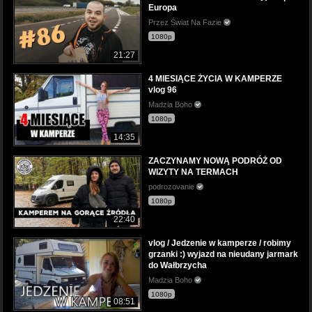
Europa
Przez Świat Na Fazie
1080p
21:27
4 MIESIĄCE ŻYCIA W KAMPERZE
vlog 96
Madzia Boho
1080p
14:35
ZACZYNAMY NOWĄ PODRÓŻ OD
WIZYTY NA TERMACH
podrozovanie
1080p
22:40
vlog / Jedzenie w kamperze / robimy
grzanki :) wyjazd na nieudany jarmark
do Wałbrzycha
Madzia Boho
1080p
08:51