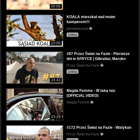
00:06
KOALA mieszkał nad moim
kamperem!!!
jaknajwiecej.pl
1080p
10:05
#87 Przez Świat na Fazie - Pierwsze
dni w AFRYCE | Gibraltar, Maroko
Przez Świat Na Fazie
1080p
24:43
Magda Femme - W taką noc
(OFFICIAL VIDEO)
Magda Femme
03:26
#172 Przez Świat na Fazie - Watykan
Przez Świat Na Fazie