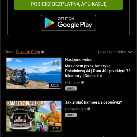
POBIERZ BEZPŁATNĄ APLIKACJĘ
Dodał:
Foxes in Eden
pokaż opis video
Następne wideo:
Maluchem przez Amerykę
Południową #4 | Ruta 40 i przeklęte 73
kilometry | Odcinek 4
PoDrodze
32:18
1080p
Jak zrobić kampera z osobówki?
jaknajwiecej.pl
1080p
13:28