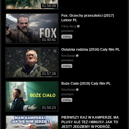
01:58:09
Fox: Grzechy przeszłości (2017)
Lektor PL
Filmy Akcji
premium
1080p
01:40:41
Ostatnia rodzina (2016) Cały film PL
KinoSwiat
premium
1080p
01:57:28
Boże Ciało (2019) Cały film PL
KinoSwiat
premium
1080p
01:50:23
PIERWSZY RAZ W KAMPERZE. MA
PLUSY ALE TEŻ I MINUSY. JAK TO
JEST? JEDZIEMY W PODRÓŻ.