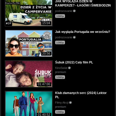
JAK WYGLĄDA DZIEŃ W
KAMPERZE? - ŁAGÓW I ŚWIEBODZIN
podrozovanie
1080p
15:04
Jak wygląda Portugalia we wrześniu?
podrozovanie
1080p
20:56
Śubuk (2022) Cały film PL
KinoSwiat
premium
1080p
01:47:00
Klub złamanych serc (2024) Lektor
PL
Filmy Akcji
premium
1080p
01:40:52