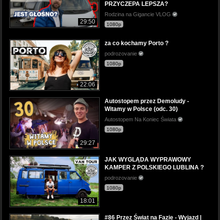
PRZYCZEPA LEPSZA?
Rodzina na Gigancie VLOG
29:50
1080p
za co kochamy Porto ?
podrozovanie
1080p
22:06
Autostopem przez Demoludy -
Witamy w Polsce (odc. 30)
Autostopem Na Koniec Świata
1080p
29:27
JAK WYGLĄDA WYPRAWOWY
KAMPER Z POLSKIEGO LUBLINA ?
podrozovanie
1080p
18:01
#86 Przez Świat na Fazie - Wyjazd |