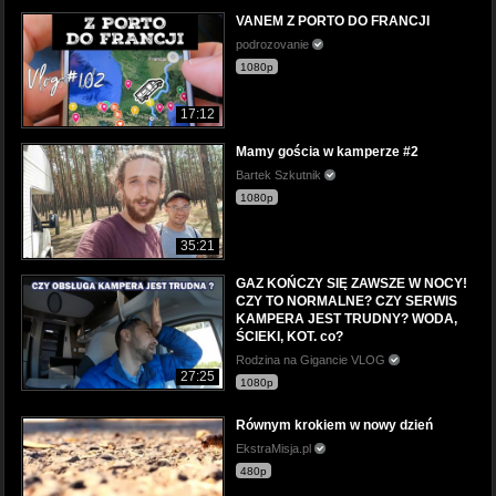
VANEM Z PORTO DO FRANCJI
podrozovanie
1080p
17:12
Mamy gościa w kamperze #2
Bartek Szkutnik
1080p
35:21
GAZ KOŃCZY SIĘ ZAWSZE W NOCY!
CZY TO NORMALNE? CZY SERWIS
KAMPERA JEST TRUDNY? WODA,
ŚCIEKI, KOT. co?
Rodzina na Gigancie VLOG
27:25
1080p
Równym krokiem w nowy dzień
EkstraMisja.pl
480p