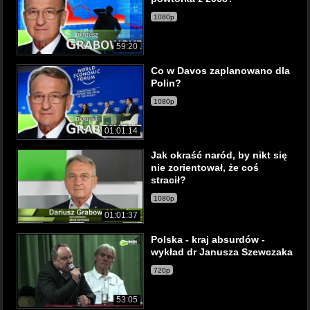
1080p
59:20
Co w Davos zaplanowano dla
Polin?
1080p
01:01:14
Jak okraść naród, by nikt się
nie zorientował, że coś
stracił?
1080p
01:01:37
Polska - kraj absurdów -
wykład dr Janusza Szewczaka
720p
53:05