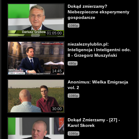
Dokąd zmierzamy?
Niebezpieczne eksperymenty
gospodarcze
1080p
01:05:00
niezaleznylublin.pl:
Inteligencja i Inteligentni odc.
8 - Grzegorz Muszyński
480p
14:45
Anonimus: Wielka Emigracja
vol. 2
1080p
30:00
Dokąd Zmierzamy - [27] -
Karol Skorek
1080p