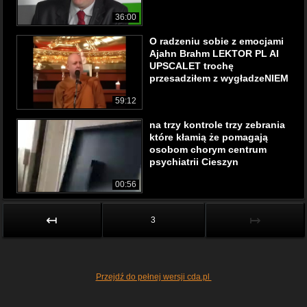
36:00
O radzeniu sobie z emocjami
Ajahn Brahm LEKTOR PL AI
UPSCALET trochę
przesadziłem z wygładzeNIEM
59:12
na trzy kontrole trzy zebrania
które kłamią że pomagają
osobom chorym centrum
psychiatrii Cieszyn
00:56
↤
↦
3
Przejdź do pełnej wersji cda.pl