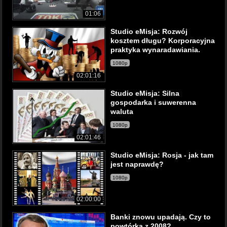
01:06
Studio eMisja: Rozwój
kosztem długu? Korporacyjna
praktyka wynaradawiania.
1080p
02:01:16
Studio eMisja: Silna
gospodarka i suwerenna
waluta
1080p
02:01:46
Studio eMisja: Rosja - jak tam
jest naprawdę?
1080p
02:00:00
Banki znowu upadają. Czy to
powtórka z 2008?