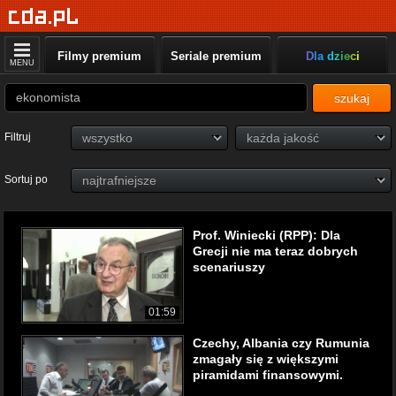
Filmy premium
Seriale premium
Dla dzieci
MENU
szukaj
Filtruj
Sortuj po
Prof. Winiecki (RPP): Dla
Grecji nie ma teraz dobrych
scenariuszy
01:59
Czechy, Albania czy Rumunia
zmagały się z większymi
piramidami finansowymi.