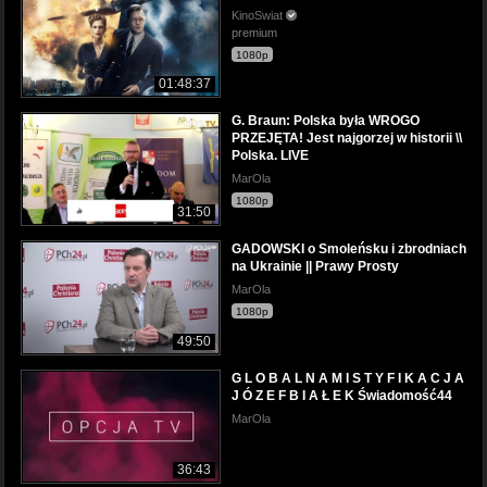
KinoSwiat
premium
1080p
01:48:37
G. Braun: Polska była WROGO
PRZEJĘTA! Jest najgorzej w historii \\
Polska. LIVE
MarOla
1080p
31:50
GADOWSKI o Smoleńsku i zbrodniach
na Ukrainie || Prawy Prosty
MarOla
1080p
49:50
G L O B A L N A M I S T Y F I K A C J A
J Ó Z E F B I A Ł E K Świadomość44
MarOla
36:43