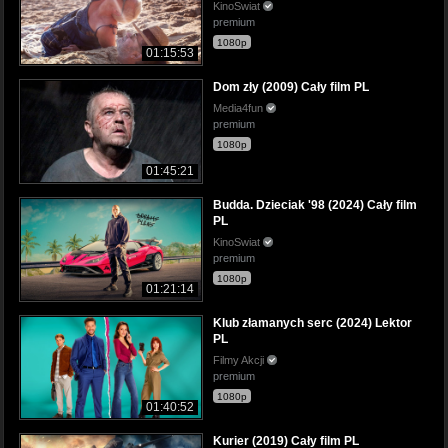
KinoSwiat
premium
1080p
01:15:53
Dom zły (2009) Cały film PL
Media4fun
premium
1080p
01:45:21
Budda. Dzieciak '98 (2024) Cały film
PL
KinoSwiat
premium
1080p
01:21:14
Klub złamanych serc (2024) Lektor
PL
Filmy Akcji
premium
1080p
01:40:52
Kurier (2019) Cały film PL