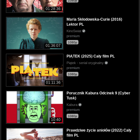
1080p
01:28:36
Maria Skłodowska-Curie (2016)
Lektor PL
KinoSwiat
premium
1080p
01:36:07
PIĄTEK (2025) Cały film PL
Piątek - serial oryginalny
premium
1080p
01:11:36
Porucznik Kabura Odcinek 9 (Cyber
Tusk)
Kabura
premium
1080p
10:40
Prawdziwe życie aniołów (2022) Cały
film PL