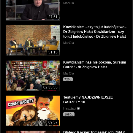
MarOla
27:51
Kowidianizm - czy to już ludobójstwo -
Dr Zbigniew Hałat Kowidianizm - czy
to już ludobójstwo - Dr Zbigniew Hałat
MarOla
51:15
Kowidianizm nas nie pokona, Sursum
Corda! - dr Zbigniew Hałat
MarOla
720p
02:35:55
Testujemy NAJDZIWNIEJSZE
GADŻETY 10
Hasztagi
1080p
09:57
Dlatego Kacper Tomasiak robi ZNAK