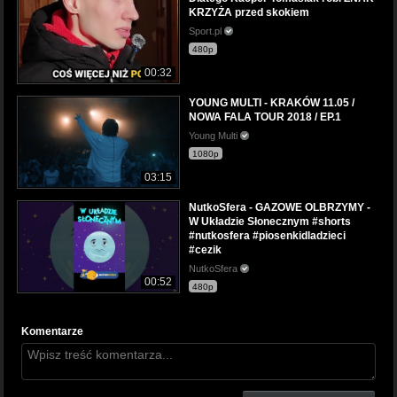
KRZYŻA przed skokiem
Sport.pl
480p
00:32
YOUNG MULTI - KRAKÓW 11.05 /
NOWA FALA TOUR 2018 / EP.1
Young Multi
1080p
03:15
NutkoSfera - GAZOWE OLBRZYMY -
W Układzie Słonecznym #shorts
#nutkosfera #piosenkidladzieci
#cezik
NutkoSfera
00:52
480p
Komentarze