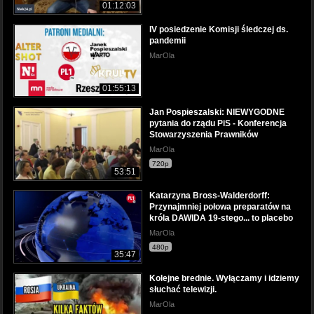
01:12:03
IV posiedzenie Komisji śledczej ds.
pandemii
MarOla
01:55:13
Jan Pospieszalski: NIEWYGODNE
pytania do rządu PiS - Konferencja
Stowarzyszenia Prawników
MarOla
720p
53:51
Katarzyna Bross-Walderdorff:
Przynajmniej połowa preparatów na
króla DAWIDA 19-stego... to placebo
MarOla
480p
35:47
Kolejne brednie. Wyłączamy i idziemy
słuchać telewizji.
MarOla