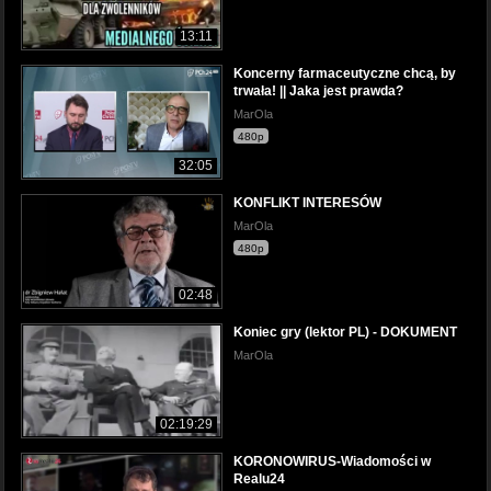
13:11
Koncerny farmaceutyczne chcą, by
trwała! || Jaka jest prawda?
MarOla
480p
32:05
KONFLIKT INTERESÓW
MarOla
480p
02:48
Koniec gry (lektor PL) - DOKUMENT
MarOla
02:19:29
KORONOWIRUS-Wiadomości w
Realu24