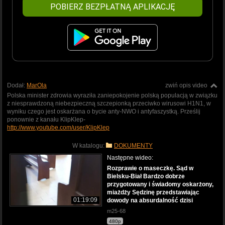
POBIERZ BEZPŁATNĄ APLIKACJĘ
Dodał:
MarOla
zwiń opis video
Polska minister zdrowia wyraziła zaniepokojenie polską populacją w związku
z niesprawdzoną niebezpieczną szczepionką przeciwko wirusowi H1N1, w
wyniku czego jest oskarżana o bycie anty-NWO i antyfaszystką. Prześlij
ponownie z kanału KlipKlep-
http://www.youtube.com/user/KlipKlep
W katalogu:
DOKUMENTY
Następne wideo:
Rozprawie o maseczkę. Sąd w
Bielsku-Biał Bardzo dobrze
przygotowany i świadomy oskarżony,
miażdży Sędzinę przedstawiając
01:19:09
dowody na absurdalność dzisi
m25-68
480p