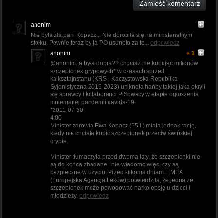
Zamieść komentarz
anonim
Nie była zła pani Kopacz... Nie dorobiła się na ministerialnym
stołku. Pewnie teraz by ją PO usunęło za to...
odpowiedz
anonim
+ 1
@anonim: a była dobra?? chociaż nie kupując milionów
szczepionek grypowych* w czasach sprzed
kalksztajnstanu (KRS - Kaczystowska Republika
Syjonistyczna 2015-2023) uniknęła hańby takiej jaką okryli
się sprawcy i kolaboranci PiSowscy w etapie ogłoszenia
mniemanej pandemii davida-19.
*2011-07-30
4:00
Minister zdrowia Ewa Kopacz (55 l.) miała jednak rację,
kiedy nie chciała kupić szczepionek przeciw świńskiej
grypie.
Minister tłumaczyła przed dwoma laty, że szczepionki nie
są do końca zbadane i nie wiadomo więc, czy są
bezpieczne w użyciu. Przed kilkoma dniami EMEA
(Europejska Agencja Leków) potwierdziła, że jedna ze
szczepionek może powodować narkolepsję u dzieci i
młodzieży.
odpowiedz