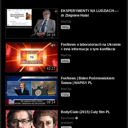
EKSPERYMENTY NA LUDZIACH----
dr Zbigniew Hałat
MarOla
480p
04:16
FoxNews o laboratoriach na Ukrainie
+ inne informacje o tym konflikcie
MarOla
480p
43:27
FoxNews | Biden Pośmiewiskiem
Świata | NAPISY PL
MarOla
720p
08:14
Body/Ciało (2015) Cały film PL
KinoSwiat
premium