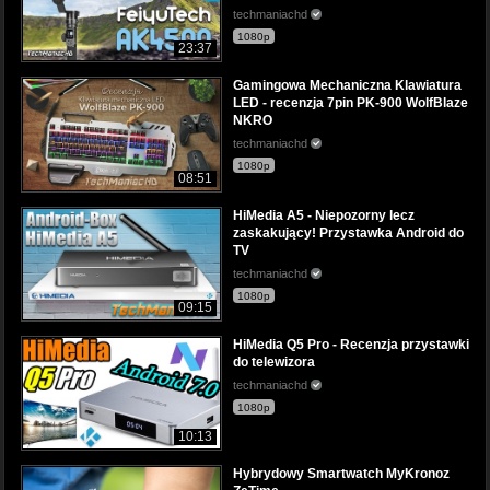
techmaniachd
1080p
23:37
Gamingowa Mechaniczna Klawiatura
LED - recenzja 7pin PK-900 WolfBlaze
NKRO
techmaniachd
1080p
08:51
HiMedia A5 - Niepozorny lecz
zaskakujący! Przystawka Android do
TV
techmaniachd
1080p
09:15
HiMedia Q5 Pro - Recenzja przystawki
do telewizora
techmaniachd
1080p
10:13
Hybrydowy Smartwatch MyKronoz