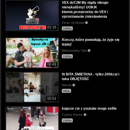
VEX doTJM My nigdy nikogo
nienękaliśmy! UOKiK
kłamie,przeprosiny do VEX i
sprostowanie zniesławienia
Teraz Ja Mowie
02:16
1080p
Rzeczy, które powodują, że żyje się
lepiej!
Maksymalny Tata
1080p
06:49
fit BITA ŚMIETANA - tylko 200kcal i
taka OBJĘTOŚĆ
Marsia
480p
00:52
kojarze cie z youtube moge selfie
Czarny Humor
1080p