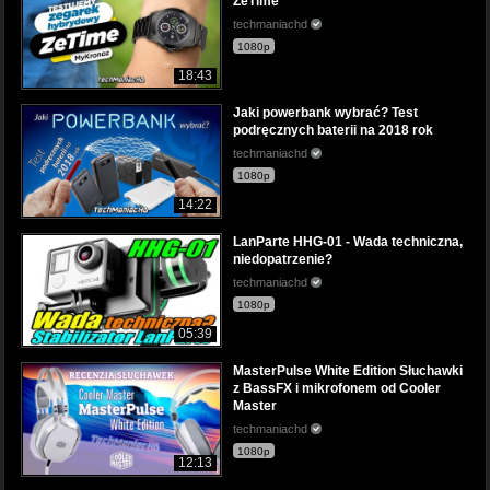
ZeTime
techmaniachd
1080p
18:43
Jaki powerbank wybrać? Test
podręcznych baterii na 2018 rok
techmaniachd
1080p
14:22
LanParte HHG-01 - Wada techniczna,
niedopatrzenie?
techmaniachd
1080p
05:39
MasterPulse White Edition Słuchawki
z BassFX i mikrofonem od Cooler
Master
techmaniachd
1080p
12:13