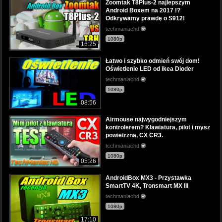
Zoomtak T8Plus-2 najlepszym
Android Boxem na 2017 !?
Odkrywamy prawdę o S912!
techmaniachd
1080p
16:25
Łatwo i szybko odmień swój dom!
Oświetlenie LED od ikea Dioder
techmaniachd
1080p
08:56
Airmouse najwygodniejszym
kontrolerem? Klawiatura, pilot i mysz
powietrzna, CX CR3.
techmaniachd
1080p
05:26
AndroidBox MX3 - Przystawka
SmartTV 4K, Tronsmart MX III
techmaniachd
1080p
17:10