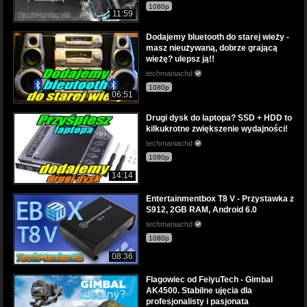
1080p
11:59
Dodajemy bluetooth do starej wieży -
masz nieużywaną, dobrze grającą
wieżę? ulepsz ją!!
techmaniachd
1080p
06:51
Drugi dysk do laptopa? SSD + HDD to
kilkukrotne zwiększenie wydajności!
techmaniachd
1080p
14:14
Entertainmentbox T8 V - Przystawka z
S912, 2GB RAM, Android 6.0
techmaniachd
1080p
08:36
Flagowiec od FeiyuTech - Gimbal
AK4500. Stabilne ujęcia dla
profesjonalisty i pasjonata