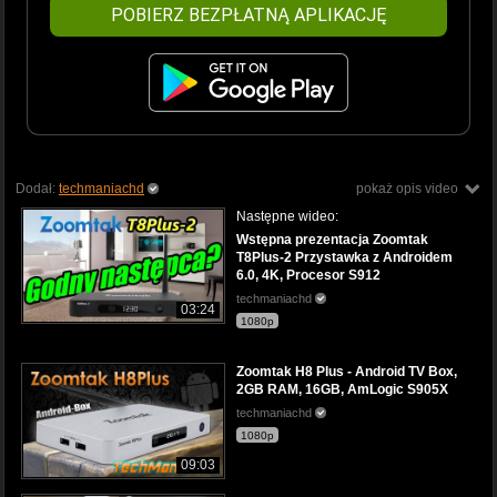
POBIERZ BEZPŁATNĄ APLIKACJĘ
Dodał:
techmaniachd
pokaż opis video
Następne wideo:
Wstępna prezentacja Zoomtak
T8Plus-2 Przystawka z Androidem
6.0, 4K, Procesor S912
techmaniachd
03:24
1080p
Zoomtak H8 Plus - Android TV Box,
2GB RAM, 16GB, AmLogic S905X
techmaniachd
1080p
09:03