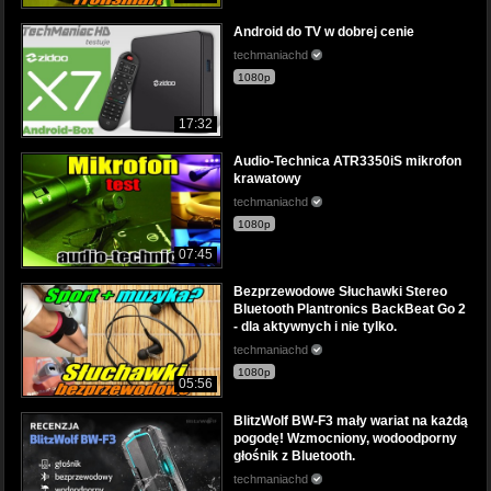
Android do TV w dobrej cenie
techmaniachd
1080p
17:32
Audio-Technica ATR3350iS mikrofon
krawatowy
techmaniachd
1080p
07:45
Bezprzewodowe Słuchawki Stereo
Bluetooth Plantronics BackBeat Go 2
- dla aktywnych i nie tylko.
techmaniachd
1080p
05:56
BlitzWolf BW-F3 mały wariat na każdą
pogodę! Wzmocniony, wodoodporny
głośnik z Bluetooth.
techmaniachd