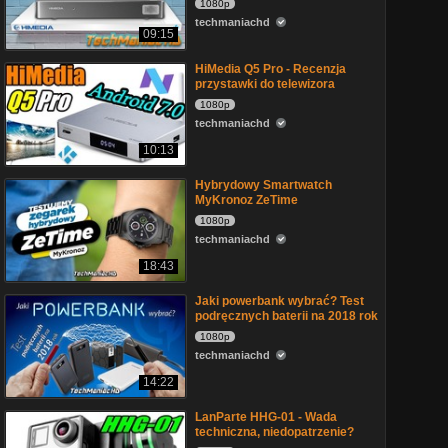
1080p
techmaniachd
09:15
HiMedia Q5 Pro - Recenzja
przystawki do telewizora
1080p
techmaniachd
10:13
Hybrydowy Smartwatch
MyKronoz ZeTime
1080p
techmaniachd
18:43
Jaki powerbank wybrać? Test
podręcznych baterii na 2018 rok
1080p
techmaniachd
14:22
LanParte HHG-01 - Wada
techniczna, niedopatrzenie?