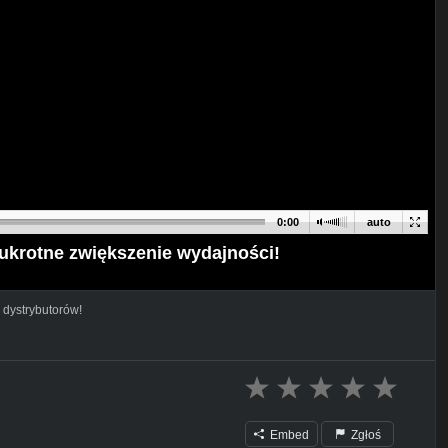
0:00
auto
kukrotne zwiększenie wydajności!
 dystrybutorów!
Embed
Zgłoś