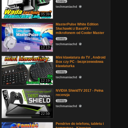
1080p
techmaniachd
05:39
MasterPulse White Edition
Słuchawki z BassFX i
mikrofonem od Cooler Master
1080p
techmaniachd
12:13
Mini klawiatura do TV , Android
Box czy PC - bezprzewodowa
klawiaturka
1080p
techmaniachd
12:19
NVIDIA ShieldTV 2017 - Pełna
recenzja
1080p
techmaniachd
22:59
Pendrive do telefonu, tabletu i