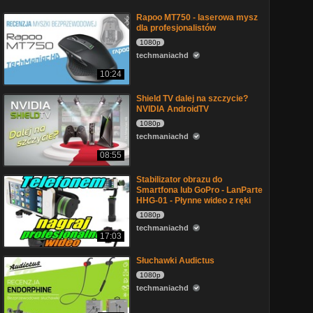
Rapoo MT750 - laserowa mysz
dla profesjonalistów
1080p
techmaniachd
10:24
Shield TV dalej na szczycie?
NVIDIA AndroidTV
1080p
techmaniachd
08:55
Stabilizator obrazu do
Smartfona lub GoPro - LanParte
HHG-01 - Płynne wideo z ręki
1080p
techmaniachd
17:03
Słuchawki Audictus
1080p
techmaniachd