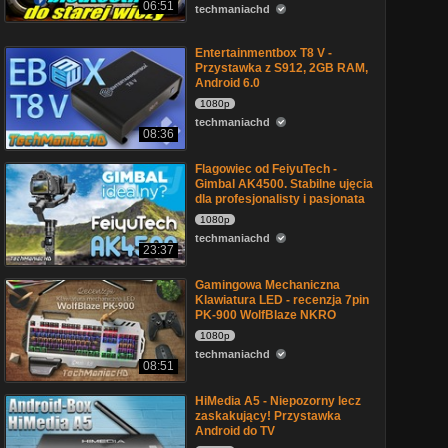
06:51
techmaniachd
Entertainmentbox T8 V -
Przystawka z S912, 2GB RAM,
Android 6.0
1080p
techmaniachd
08:36
Flagowiec od FeiyuTech -
Gimbal AK4500. Stabilne ujęcia
dla profesjonalisty i pasjonata
1080p
techmaniachd
23:37
Gamingowa Mechaniczna
Klawiatura LED - recenzja 7pin
PK-900 WolfBlaze NKRO
1080p
techmaniachd
08:51
HiMedia A5 - Niepozorny lecz
zaskakujący! Przystawka
Android do TV