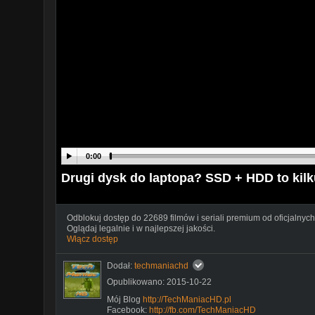
0:00
Drugi dysk do laptopa? SSD + HDD to kil
Odblokuj dostęp do 22689 filmów i seriali premium od oficjalnych
Oglądaj legalnie i w najlepszej jakości.
Włącz dostęp
Dodał:
techmaniachd
Opublikowano: 2015-10-22
Mój Blog
http://TechManiacHD.pl
Facebook:
http://fb.com/TechManiacHD