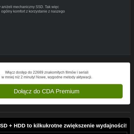
y aniżeli mechaniczny SSD. Tak więc
 ogólny komfort z korzystanie z naszego
 możecie dołożyć drugi dysk twardy do
awowy + HDD na pozostałe, duże pliki.
woli staje się czymś o wiele większym i
ię przyczynić i pomóc w jego rozwoju
ve Commons Attribution license
Włącz dostęp do 22689 znakomitych filmów i seriali
ndex.html?isrc=USUAN1200088
w mniej niż 2 minuty! Nowe, wygodne metody aktywacji.
Dołącz do CDA Premium
SD + HDD to kilkukrotne zwiększenie wydajności!