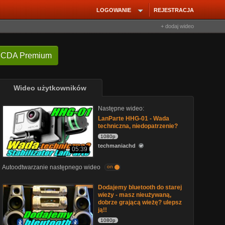
LOGOWANIE
REJESTRACJA
+ dodaj wideo
 CDA Premium
Wideo użytkowników
Następne wideo:
LanParte HHG-01 - Wada
techniczna, niedopatrzenie?
1080p
techmaniachd
05:39
Autoodtwarzanie następnego wideo
on
Dodajemy bluetooth do starej
wieży - masz nieużywaną,
dobrze grającą wieżę? ulepsz
ją!!
1080p