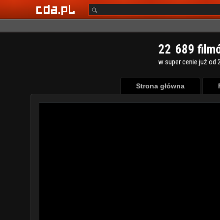
2
2
6
8
9
film
w super cenie już od 2
Strona główna