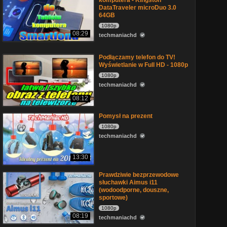
komputera - Kingston
DataTraveler microDuo 3.0
64GB
1080p
08:29
techmaniachd
Podłączamy telefon do TV!
Wyświetlanie w Full HD - 1080p
1080p
techmaniachd
08:12
Pomysł na prezent
1080p
techmaniachd
13:30
Prawdziwie bezprzewodowe
słuchawki Aimus i11
(wodoodporne, douszne,
sportowe)
1080p
08:19
techmaniachd