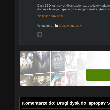
Dysk SSD jest nawet kilkanaście razy bardziej wydajn
dodanie takiego napędu gwarantuje wzrost szybkości i
przenośnego komputera.
pokaż cały opis
W tym nagraniu przedstawię Wam, jak w prosty sposób
laptopa, który tak owego miejsca nie posiada.
Da to Wam możliwość dołożenia dysku SSD jako podst
W katalogu:
Ciekawe gadżety
Mój kanał ze zwykłego, jesiennego hobby 2015 roku po
pracochłonnym. Jeżeli doceniasz moją pracę, chcesz s
wsparcie można przekazać na konto:
PayPal: techmaniachd@gmail.com
Ice Flow by Kevin MacLeod is licensed under a Creati
(
https://creativecommons.org/licenses/by/4.0/)
Source:
http://incompetech.com/music/royalty-free/i
Artist:
http://incompetech.com/
Komentarze do: Drugi dysk do laptopa? S