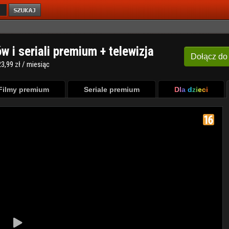
ów i seriali premium + telewizja
Dołącz
do
3,99 zł / miesiąc
Filmy premium
Seriale premium
Dla dzieci