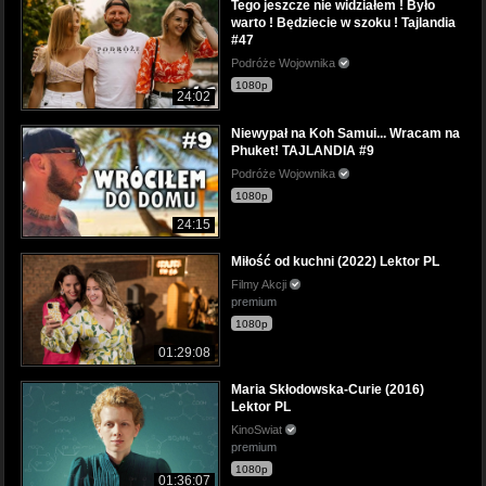
Tego jeszcze nie widziałem ! Było
warto ! Będziecie w szoku ! Tajlandia
#47
Podróże Wojownika
1080p
24:02
Niewypał na Koh Samui... Wracam na
Phuket! TAJLANDIA #9
Podróże Wojownika
1080p
24:15
Miłość od kuchni (2022) Lektor PL
Filmy Akcji
premium
1080p
01:29:08
Maria Skłodowska-Curie (2016)
Lektor PL
KinoSwiat
premium
1080p
01:36:07