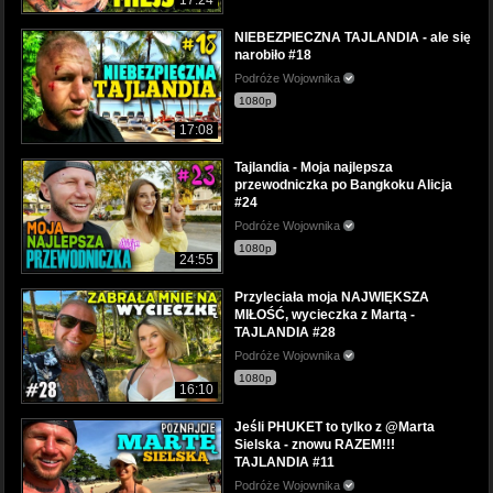
NIEBEZPIECZNA TAJLANDIA - ale się
narobiło #18
Podróże Wojownika
1080p
17:08
Tajlandia - Moja najlepsza
przewodniczka po Bangkoku Alicja
#24
Podróże Wojownika
1080p
24:55
Przyleciała moja NAJWIĘKSZA
MIŁOŚĆ, wycieczka z Martą -
TAJLANDIA #28
Podróże Wojownika
1080p
16:10
Jeśli PHUKET to tylko z @Marta
Sielska - znowu RAZEM!!!
TAJLANDIA #11
Podróże Wojownika