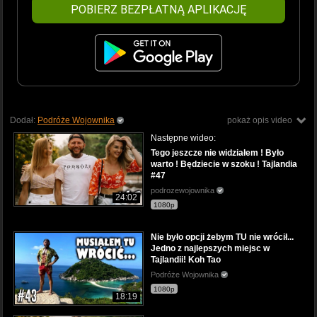
POBIERZ BEZPŁATNĄ APLIKACJĘ
Dodał:
Podróże Wojownika
pokaż opis video
Następne wideo:
Tego jeszcze nie widziałem ! Było
warto ! Będziecie w szoku ! Tajlandia
#47
podrozewojownika
24:02
1080p
Nie było opcji żebym TU nie wrócił...
Jedno z najlepszych miejsc w
Tajlandii! Koh Tao
Podróże Wojownika
1080p
18:19