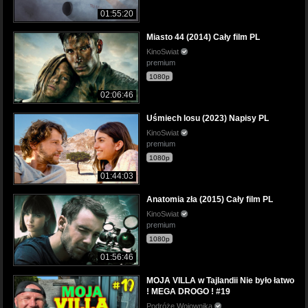
01:55:20
Miasto 44 (2014) Cały film PL
KinoSwiat
premium
1080p
02:06:46
Uśmiech losu (2023) Napisy PL
KinoSwiat
premium
1080p
01:44:03
Anatomia zła (2015) Cały film PL
KinoSwiat
premium
1080p
01:56:46
MOJA VILLA w Tajlandii Nie było łatwo
! MEGA DROGO ! #19
Podróże Wojownika