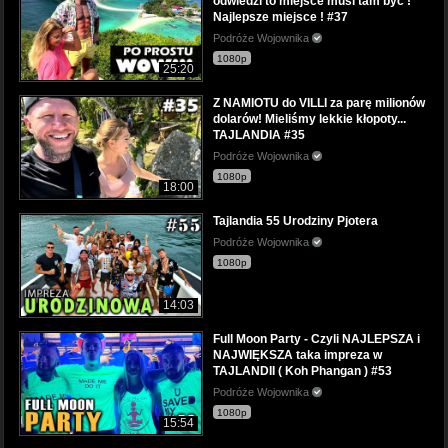
odwiedzi to miejsce musi tam być !
Najlepsze miejsce ! #37
Podróże Wojownika
1080p
25:20
Z NAMIOTU do VILLI za parę milionów
dolarów! Mieliśmy lekkie kłopoty...
TAJLANDIA #35
Podróże Wojownika
1080p
18:00
Tajlandia 55 Urodziny Pjotera
Podróże Wojownika
1080p
14:03
Full Moon Party - Czyli NAJLEPSZA i
NAJWIĘKSZA taka impreza w
TAJLANDII ( Koh Phangan ) #53
Podróże Wojownika
1080p
15:54