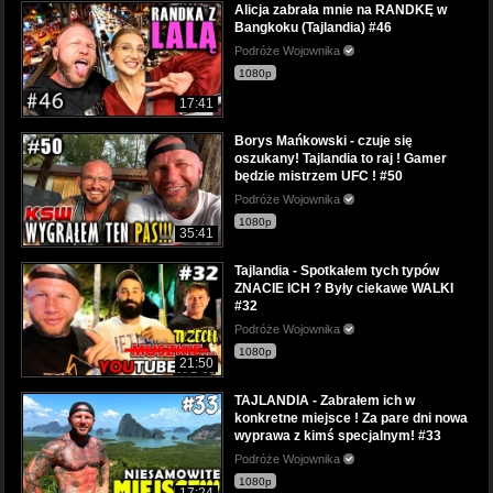
Alicja zabrała mnie na RANDKĘ w
Bangkoku (Tajlandia) #46
Podróże Wojownika
1080p
17:41
Borys Mańkowski - czuje się
oszukany! Tajlandia to raj ! Gamer
będzie mistrzem UFC ! #50
Podróże Wojownika
1080p
35:41
Tajlandia - Spotkałem tych typów
ZNACIE ICH ? Były ciekawe WALKI
#32
Podróże Wojownika
1080p
21:50
TAJLANDIA - Zabrałem ich w
konkretne miejsce ! Za pare dni nowa
wyprawa z kimś specjalnym! #33
Podróże Wojownika
1080p
17:24