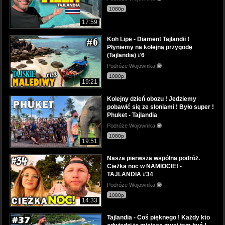
1080p
17:59
Koh Lipe - Diament Tajlandii !
Płyniemy na kolejną przygodę
(Tajlandia) #6
Podróże Wojownika
1080p
19:21
Kolejny dzień obozu ! Jedziemy
pobawić się ze słoniami ! Było super !
Phuket - Tajlandia
Podróże Wojownika
1080p
19:51
Nasza pierwsza wspólna podróż.
Cieżka noc w NAMIOCIE! -
TAJLANDIA #34
Podróże Wojownika
1080p
14:33
Tajlandia - Coś pięknego ! Każdy kto