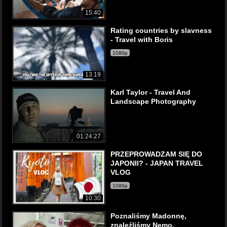
15:40
Rating countries by slavness
- Travel with Boris
1080p
13:19
Karl Taylor - Travel And
Landscape Photography
01:24:27
PRZEPROWADZAM SIĘ DO
JAPONII? - JAPAN TRAVEL
VLOG
1080p
10:30
Poznaliśmy Madonnę,
znaleźliśmy Nemo,