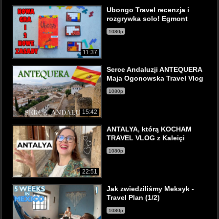
Ubongo Travel recenzja i
rozgrywka solo! Egmont
1080p
11:37
Serce Andaluzji ANTEQUERA
Maja Ogonowska Travel Vlog
1080p
15:42
ANTALYA, którą KOCHAM
TRAVEL VLOG z Kaleiçi
1080p
22:51
Jak zwiedziliśmy Meksyk -
Travel Plan (1/2)
1080p