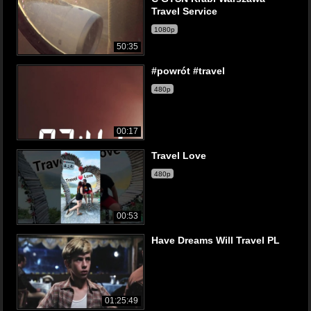
Travel Service
1080p
50:35
#powrót #travel
480p
00:17
Travel Love
480p
00:53
Have Dreams Will Travel PL
01:25:49