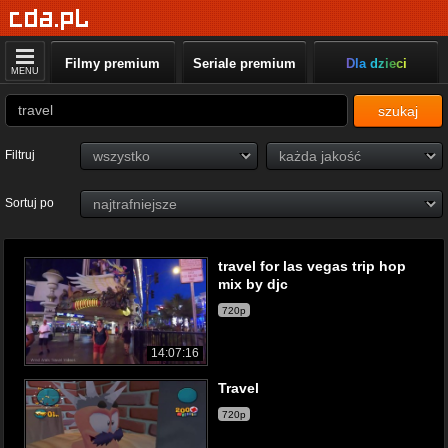
Filmy premium
Seriale premium
Dla dzieci
MENU
szukaj
Filtruj
Sortuj po
travel for las vegas trip hop
mix by djc
720p
14:07:16
Travel
720p