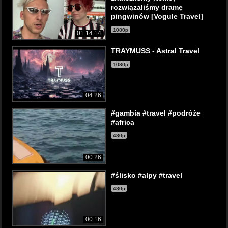
rozwiązaliśmy dramę
pingwinów [Vogule Travel]
1080p
01:14:14
TRAYMUSS - Astral Travel
1080p
04:26
#gambia #travel #podróże
#africa
480p
00:26
#ślisko #alpy #travel
480p
00:16