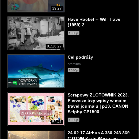
39:27
Have Rocket -- Will Travel
(1959) 2
1080p
01:16:27
Cel podróży
premium
1080p
POWTÓRKA
Z TELEWIZJI
Scrapowy ZLOTOWNIK 2023.
Pierwsze trzy wpisy w moim
travel journalu | p13, CANON
Selphy CP1500
1080p
52:41
24 02 17 Airbus A 330 243 369
C GTSN Krabi Warszawa