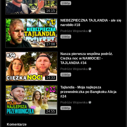
1080p
16:15
NIEBEZPIECZNA TAJLANDIA - ale się
narobiło #18
Podróże Wojownika
1080p
17:08
Nasza pierwsza wspólna podróż.
Cieżka noc w NAMIOCIE! -
TAJLANDIA #34
Podróże Wojownika
1080p
14:33
Tajlandia - Moja najlepsza
przewodniczka po Bangkoku Alicja
#24
Podróże Wojownika
1080p
24:55
Komentarze