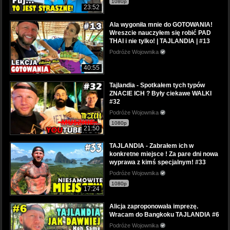
1080p
23:52
Ala wygoniła mnie do GOTOWANIA!
Wreszcie nauczyłem się robić PAD
THAI i nie tylko! | TAJLANDIA | #13
Podróże Wojownika
40:55
Tajlandia - Spotkałem tych typów
ZNACIE ICH ? Były ciekawe WALKI
#32
Podróże Wojownika
1080p
21:50
TAJLANDIA - Zabrałem ich w
konkretne miejsce ! Za pare dni nowa
wyprawa z kimś specjalnym! #33
Podróże Wojownika
1080p
17:24
Alicja zaproponowała imprezę.
Wracam do Bangkoku TAJLANDIA #6
Podróże Wojownika