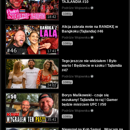
TAJLANDIA #10
Podróże Wojownika
1080p
18:42
Alicja zabrała mnie na RANDKĘ w
Bangkoku (Tajlandia) #46
Podróże Wojownika
1080p
17:41
Tego jeszcze nie widziałem ! Było
warto ! Będziecie w szoku ! Tajlandia
#47
Podróże Wojownika
1080p
24:02
Borys Mańkowski - czuje się
oszukany! Tajlandia to raj ! Gamer
będzie mistrzem UFC ! #50
Podróże Wojownika
1080p
35:41
Niewypał na Koh Samui... Wracam na