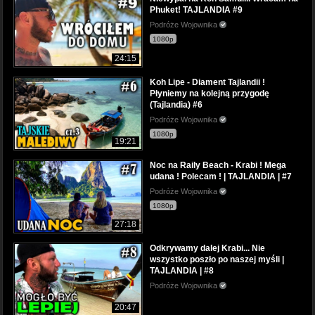
Phuket! TAJLANDIA #9
Podróże Wojownika
1080p
24:15
Koh Lipe - Diament Tajlandii !
Płyniemy na kolejną przygodę
(Tajlandia) #6
Podróże Wojownika
1080p
19:21
Noc na Raily Beach - Krabi ! Mega
udana ! Polecam ! | TAJLANDIA | #7
Podróże Wojownika
1080p
27:18
Odkrywamy dalej Krabi... Nie
wszystko poszło po naszej myśli |
TAJLANDIA | #8
Podróże Wojownika
20:47