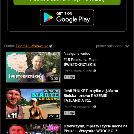
Dodał:
Podróże Wojownika
pokaż opis video
Następne wideo:
#15 Polska na Fazie -
ŚWIĘTOKRZYSKIE
PrzezSwiatNaFazie
1080p
45:00
Jeśli PHUKET to tylko z @Marta
Sielska - znowu RAZEM!!!
TAJLANDIA #11
Podróże Wojownika
1080p
25:10
Dziewczyny, imprezy i życie nocne na
Phuket - Wszystko WRÓCIŁO!!!