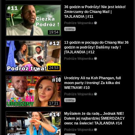
36 godzin w Podróży! Nie jest lekko!
Zmierzamy do Chiang Mai! |
TAJLANDIA | #11
Podróże Wojownika
1080p
19:54
13 godzin w pociągu do Chiang Mai 36
godzin w podróży! Daliśmy rady !
|TAJLANDIA | #12
Podróże Wojownika
24:53
Urodziny Ali na Koh Phangan, full
moon party i trening! Za kilka dni
WIETNAM! #10
Podróże Wojownika
1080p
17:21
Myślałem że da radę... Jednak NIE!
Dałem jej najbardziej ŚMIERDZĄCY
owoc na świecie! TAJLANDIA #14
Podróże Wojownika