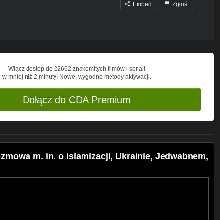
Embed
Zgłoś
Włącz dostęp do 22662 znakomitych filmów i seriali
w mniej niż 2 minuty! Nowe, wygodne metody aktywacji.
Dołącz do CDA Premium
zmowa m. in. o islamizacji, Ukrainie, Jedwabnem,