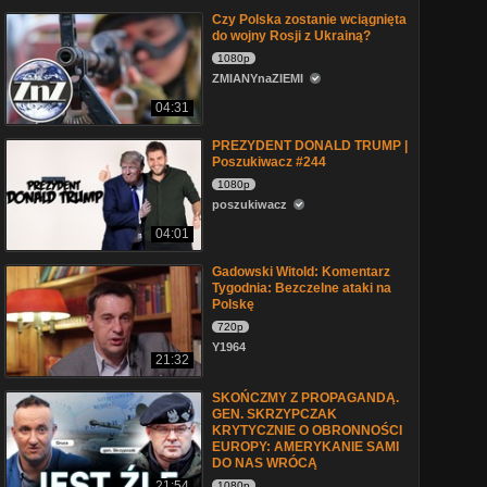
Czy Polska zostanie wciągnięta
do wojny Rosji z Ukrainą?
1080p
ZMIANYnaZIEMI
04:31
PREZYDENT DONALD TRUMP |
Poszukiwacz #244
1080p
poszukiwacz
04:01
Gadowski Witold: Komentarz
Tygodnia: Bezczelne ataki na
Polskę
720p
Y1964
21:32
SKOŃCZMY Z PROPAGANDĄ.
GEN. SKRZYPCZAK
KRYTYCZNIE O OBRONNOŚCI
EUROPY: AMERYKANIE SAMI
DO NAS WRÓCĄ
21:54
1080p