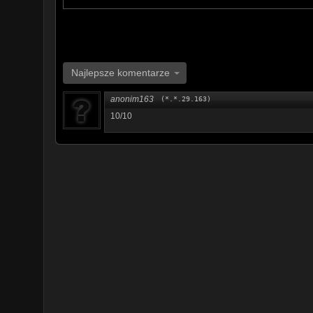
Najlepsze komentarze
anonim163
(*.*.29.163)
10/10