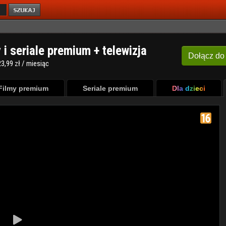
y i seriale premium + telewizja
Dołącz
do
3,99 zł / miesiąc
Filmy premium
Seriale premium
Dla dzieci