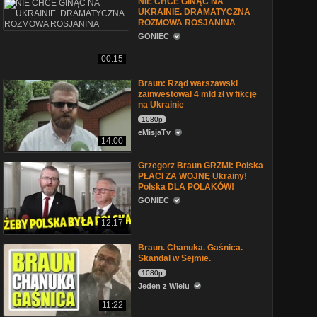
NIE CHCE GINĄĆ NA
UKRAINIE. DRAMATYCZNA
ROZMOWA ROSJANINA
GONIEC
00:15
Braun: Rząd warszawski
zainwestował 4 mld zł w fikcję
na Ukrainie
1080p
eMisjaTv
14:00
Grzegorz Braun GRZMI: Polska
PŁACI ZA WOJNĘ Ukrainy!
Polska DLA POLAKÓW!
GONIEC
12:17
Braun. Chanuka. Gaśnica.
Skandal w Sejmie.
1080p
Jeden z Wielu
11:22