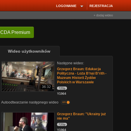
LOGOWANIE
REJESTRACJA
+ dodaj wideo
 CDA Premium
Wideo użytkowników
Następne wideo:
Grzegorz Braun: Edukacja
Polityczna - Loża B’nai B’rith -
Muzeum Historii Żydów
Polskich w Warszawie
36:32
720p
Y1964
Autoodtwarzanie następnego wideo
on
Grzegorz Braun: "Ukrainy już
nie ma"
720p
Y1964