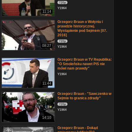
720p
Y1964
11:14
Grzegorz Braun o Wołyniu i
prawdzie historycznej.
Wystąpienie pod Sejmem [07.
2016]
720p
08:27
Y1964
Grzegorz Braun w TV Republika:
"O Smoleńsku nawet PiS nie
mówi nam prawdy"
Y1964
11:44
Grzegorz Braun - "Sawczenko w
Sejmie to granica zdrady"
720p
Y1964
14:10
Grzegorz Braun - Dokąd