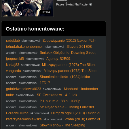
Przez Świat Na Fazie
18:04
Ostatnio komentowane:
radeklub
Zobowiązanie (2012) [Lektor PL] -
skomentował
The Liability
jehudahakohenbenmeir
Slayers S01E08
skomentował
Lektor PL
Śmiałek Oblężenie; Downing Street;
anonim
skomentował
(He Who Dares; Downing Street Siege, 2014)
jpopowski5
Agency. S2E09.
skomentował
kasiaj83
Milczący partner (1978) The Silent
skomentował
Partner [720p]
vangarda
Milczący partner (1978) The Silent
skomentował
Partner [720p]
Strumienie miłości. (1984) lektor
anonim
skomentował
1TD. 7
anonim
skomentował
gabrielwesolowski023
Manhunt: Unabomber
skomentował
Odcinek 1
bube
SF. Gwiezdna w... 4. 1. lek.
skomentował
P-l. a-z. m-a--88.pl. 1080p
anonim
skomentował
Szukając siebie - Finding Forrester
anonim
skomentował
(Dramat obyczajowy, 2000) lektor
GrzechuTurbo
Olimp w ogniu (2013) Lektor PL
skomentował
katarzyna-wasniewska
Próba (2018) Lektor PL
skomentował
Słownik snów - The Sleeping
anonim
skomentował