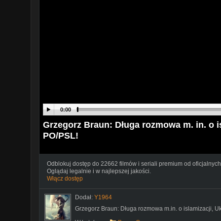
0:00
Grzegorz Braun: Długa rozmowa m. in. o is
PO/PSL!
Odblokuj dostęp do 22662 filmów i seriali premium od oficjalnych
Oglądaj legalnie i w najlepszej jakości.
Włącz dostęp
Dodał:
Y1964
Grzegorz Braun: Długa rozmowa m.in. o islamizacji, U