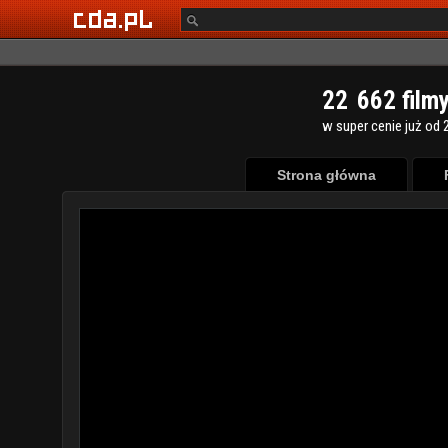
2
2
6
6
2
film
w super cenie już od 2
Strona główna