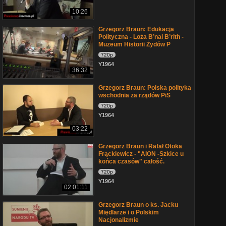
10:26
Grzegorz Braun: Edukacja
Polityczna - Loża B’nai B’rith -
Muzeum Historii Żydów P
720p
Y1964
36:32
Grzegorz Braun: Polska polityka
wschodnia za rządów PiS
720p
Y1964
03:22
Grzegorz Braun i Rafał Otoka
Frąckiewicz - "AION -Szkice u
końca czasów" całość.
720p
Y1964
02:01:11
Grzegorz Braun o ks. Jacku
Międlarze i o Polskim
Nacjonalizmie