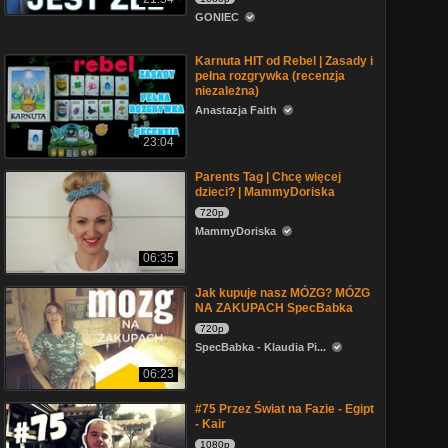
GONIEC
Karnuta HIT od Rebel | Zasady i
pełna rozgrywka (recenzja
niezależna)
Anastazja Faith
23:04
Parents Tag | Chcę więcej
dzieci? | MammyDoriska
720p
MammyDoriska
06:35
Jak kupuje nasz MÓZG? MÓZG
NA ZAKUPACH SpecBabka
720p
SpecBabka - Klaudia Pi...
06:23
#75 Przez Świat na Fazie - Egipt
- Kair
1080p