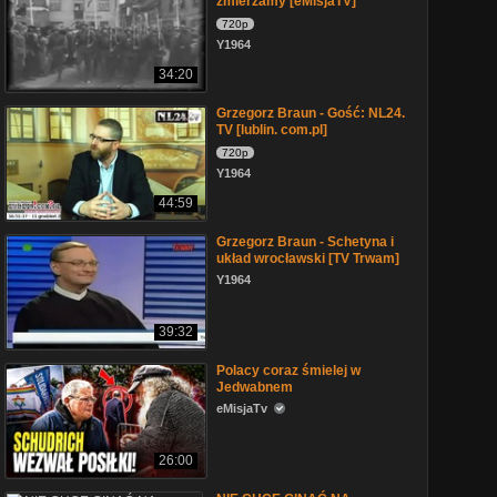
zmierzamy [eMisjaTV]
720p
Y1964
34:20
Grzegorz Braun - Gość: NL24.
TV [lublin. com.pl]
720p
Y1964
44:59
Grzegorz Braun - Schetyna i
układ wrocławski [TV Trwam]
Y1964
39:32
Polacy coraz śmielej w
Jedwabnem
eMisjaTv
26:00