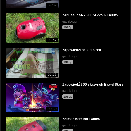
08:02
Zanussi ZAN2301 SL225A 1400W
gacek-igor
1080p
01:52
Zapowiedzi na 2018 rok
gacek-igor
1080p
02:26
Zapowiedź 300 skrzynek Brawl Stars
gacek-igor
1080p
00:30
Zelmer Admiral 1400W
gacek-igor