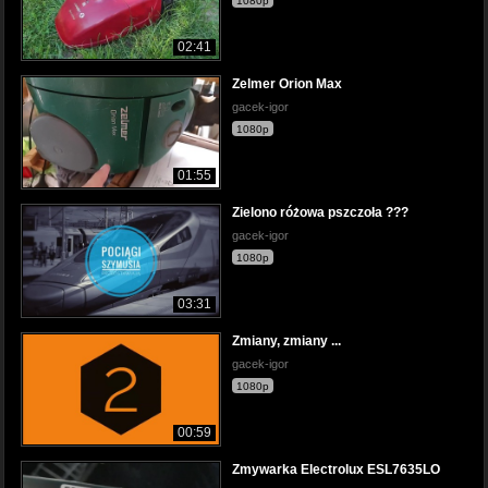
1080p
02:41
Zelmer Orion Max
gacek-igor
1080p
01:55
Zielono różowa pszczoła ???
gacek-igor
1080p
03:31
Zmiany, zmiany ...
gacek-igor
1080p
00:59
Zmywarka Electrolux ESL7635LO