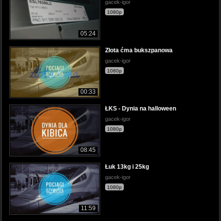
gacek-igor
1080p
05:24
Złota ćma bukszpanowa
gacek-igor
1080p
00:33
ŁKS - Dynia na halloween
gacek-igor
1080p
08:45
Łuk 13kg i 25kg
gacek-igor
1080p
11:59