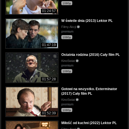
1080p
01:24:57
W świetle dnia (2013) Lektor PL
Filmy Akcji
premium
1080p
01:47:19
Ostatnia rodzina (2016) Cały film PL
KinoSwiat
premium
1080p
01:57:28
Gotowi na wszystko. Exterminator
(2017) Cały film PL
KinoSwiat
premium
1080p
01:52:39
Miłość od kuchni (2022) Lektor PL
Filmy Akcji