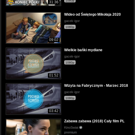
1080p
31:36
Wideo od Świętego Mikołaja 2020
gacek-igor
1080p
09:02
Wielkie bańki mydlane
gacek-igor
1080p
01:52
Wizyta na Fabrycznym - Marzec 2018
gacek-igor
1080p
03:42
Zabawa zabawa (2018) Cały film PL
KinoSwiat
premium