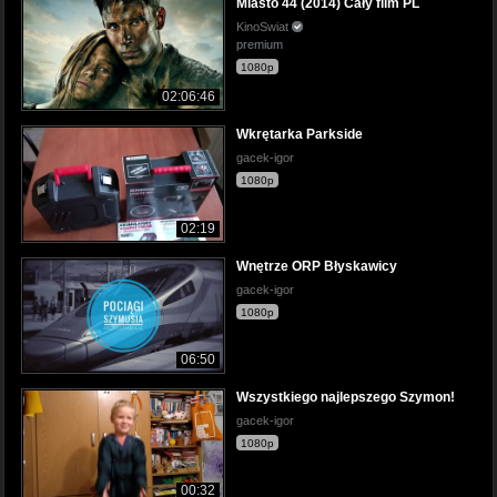
Miasto 44 (2014) Cały film PL
KinoSwiat
premium
1080p
02:06:46
Wkrętarka Parkside
gacek-igor
1080p
02:19
Wnętrze ORP Błyskawicy
gacek-igor
1080p
06:50
Wszystkiego najlepszego Szymon!
gacek-igor
1080p
00:32