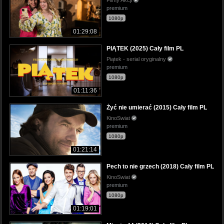
premium
1080p
01:29:08
PIĄTEK (2025) Cały film PL
Piątek - serial oryginalny
premium
1080p
01:11:36
Żyć nie umierać (2015) Cały film PL
KinoSwiat
premium
1080p
01:21:14
Pech to nie grzech (2018) Cały film PL
KinoSwiat
premium
1080p
01:19:01