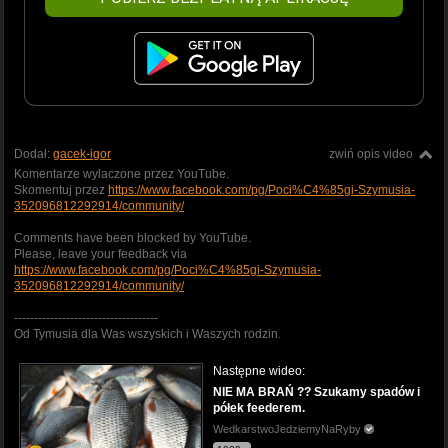
Dodał:
gacek-igor
zwiń opis video
Komentarze wylaczone przez YouTube.
Skomentuj przez
https://www.facebook.com/pg/Poci%C4%85gi-Szymusia-
352096812292914/community/
Comments have been blocked by YouTube.
Please, leave your feedback via
https://www.facebook.com/pg/Poci%C4%85gi-Szymusia-
352096812292914/community/
------------------------------------
Od Tymusia dla Was wszyskich i Waszych rodzin.
Następne wideo:
NIE MA BRAŃ ?? Szukamy spadów i
półek feederem.
WedkarstwoJedziemyNaRyby