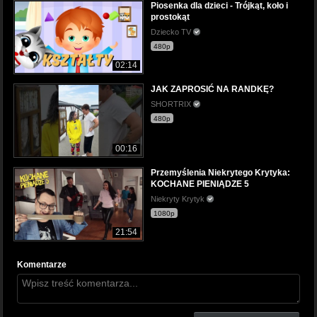
Piosenka dla dzieci - Trójkąt, koło i
prostokąt
Dziecko TV
480p
02:14
JAK ZAPROSIĆ NA RANDKĘ?
SHORTRIX
480p
00:16
Przemyślenia Niekrytego Krytyka:
KOCHANE PIENIĄDZE 5
Niekryty Krytyk
1080p
21:54
Komentarze