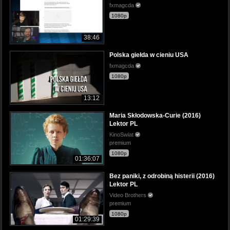
fxmagcda
1080p
38:46
Polska giełda w cieniu USA
fxmagcda
1080p
13:12
Maria Skłodowska-Curie (2016)
Lektor PL
KinoSwiat
premium
1080p
01:36:07
Bez paniki, z odrobiną histerii (2016)
Lektor PL
Video Brothers
premium
1080p
01:29:39