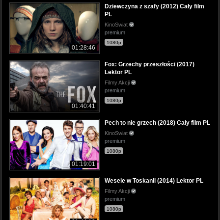
Dziewczyna z szafy (2012) Cały film
PL
KinoSwiat
premium
1080p
01:28:46
Fox: Grzechy przeszłości (2017)
Lektor PL
Filmy Akcji
premium
1080p
01:40:41
Pech to nie grzech (2018) Cały film PL
KinoSwiat
premium
1080p
01:19:01
Wesele w Toskanii (2014) Lektor PL
Filmy Akcji
premium
1080p