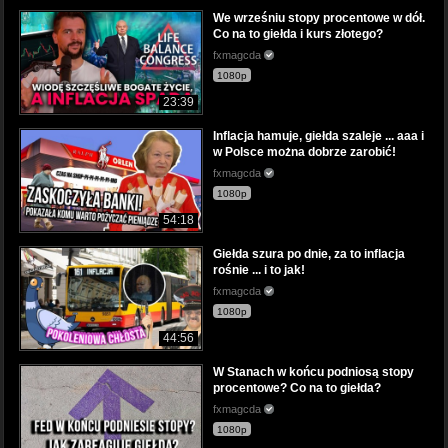
We wrześniu stopy procentowe w dół.
Co na to giełda i kurs złotego?
fxmagcda
1080p
23:39
Inflacja hamuje, giełda szaleje ... aaa i
w Polsce można dobrze zarobić!
fxmagcda
1080p
54:18
Giełda szura po dnie, za to inflacja
rośnie ... i to jak!
fxmagcda
1080p
44:56
W Stanach w końcu podniosą stopy
procentowe? Co na to giełda?
fxmagcda
1080p