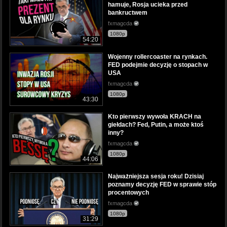
hamuje, Rosja ucieka przed
bankructwem
fxmagcda
1080p
54:20
Wojenny rollercoaster na rynkach.
FED podejmie decyzję o stopach w
USA
fxmagcda
1080p
43:30
Kto pierwszy wywoła KRACH na
giełdach? Fed, Putin, a może ktoś
inny?
fxmagcda
1080p
44:06
Najważniejsza sesja roku! Dzisiaj
poznamy decyzję FED w sprawie stóp
procentowych
fxmagcda
1080p
31:29