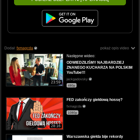
Dodał:
fxmagcda
pokaż opis video
Następne wideo:
ODWIEDZILIŚMY NAJBARDZIEJ
ZNANEGO KUCHARZA NA POLSKIM
YouTube!!!
jackgadovsky
23:59
480p
FED zakończy giełdową hossę?
fxmagcda
1080p
28:16
Warszawska giełda bije rekordy