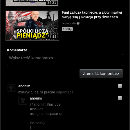
34:21
Funt zalicza tąpnięcie, a złoty martwi
swoją siłą | Kolacja przy świecach
fxmagcda
1080p
21:44
Komentarze
Zamieść komentarz
anonim
mauryc tu daj ta pracde
odpowiedz
anonim
@anonim: #include
#include
using namespace std;
int main()
{