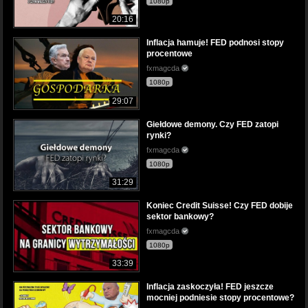
1080p
20:16
Inflacja hamuje! FED podnosi stopy
procentowe
fxmagcda
1080p
29:07
Giełdowe demony. Czy FED zatopi
rynki?
fxmagcda
1080p
31:29
Koniec Credit Suisse! Czy FED dobije
sektor bankowy?
fxmagcda
1080p
33:39
Inflacja zaskoczyła! FED jeszcze
mocniej podniesie stopy procentowe?