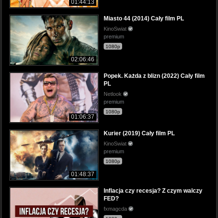
01:44:13
Miasto 44 (2014) Cały film PL
KinoSwiat
premium
1080p
02:06:46
Popek. Każda z blizn (2022) Cały film
PL
Netlook
premium
1080p
01:06:37
Kurier (2019) Cały film PL
KinoSwiat
premium
1080p
01:48:37
Inflacja czy recesja? Z czym walczy
FED?
fxmagcda