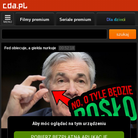
Filmy premium
Seriale premium
Dla dzieci
MENU
szukaj
Fed obiecuje, a giełda nurkuje
00:52:18
Aby móc oglądać na tym urządzeniu
POBIERZ BEZPŁATNĄ APLIKACJĘ