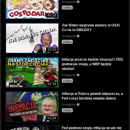
fxmagcda
1080p
46:08
Joe Biden wygrywa wybory w USA!
Co na to GIEŁDA?
fxmagcda
1080p
33:50
Inflacja jeszcze będzie straszyć! FED
podniesie stopy, a NBP będzie
obniżać
fxmagcda
1080p
43:34
Inflacja w Polsce powoli odpuszcza, a
Fed coraz bardziej osłabia dolara
fxmagcda
1080p
53:04
Fed podnosi stopy, inflacja wcale nie