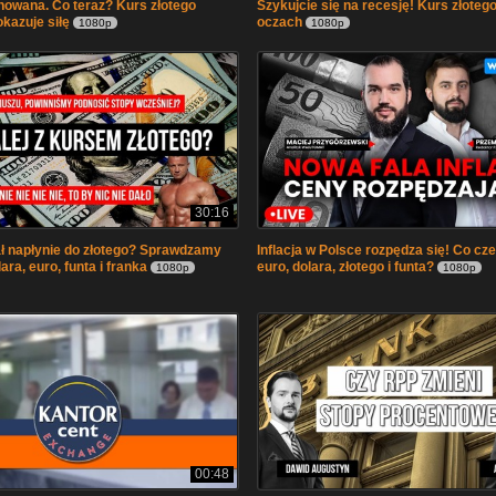
anowana. Co teraz? Kurs złotego
Szykujcie się na recesję! Kurs złotego
kazuje siłę
oczach
1080p
1080p
30:16
ał napłynie do złotego? Sprawdzamy
Inflacja w Polsce rozpędza się! Co cz
ara, euro, funta i franka
euro, dolara, złotego i funta?
1080p
1080p
00:48