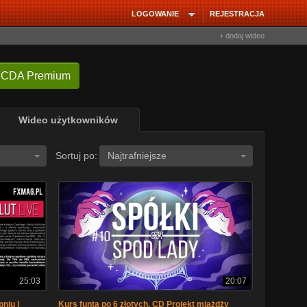
LOGOWANIE
REJESTRACJA
+ dodaj wideo
 CDA Premium
Wideo użytkowników
Sortuj po:
Najtrafniejsze
25:03
20:07
pniu |
Kurs funta po 6 złotych, CD Projekt miażdży