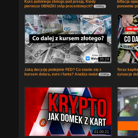
Kurs polskiego złotego pod presją. Kiedy
Inflacja op
pierwsze OBNIŻKI stóp procentowych?
ponownie po
1080p
35:24
Jaką decyzję podejmie FED? Co stanie się z
Teraz kapit
kursem dolara, euro i funta? Analiza walut
sytuacje dol
1080p
01:00:21