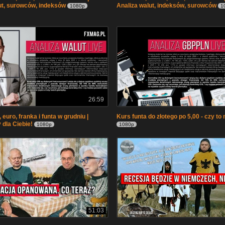
ut, surowców, indeksów
Analiza walut, indeksów, surowców
1080p
1
26:59
 euro, franka i funta w grudniu |
Kurs funta do złotego po 5,00 - czy to
 dla Ciebie!
1080p
1080p
51:03