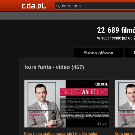
2
2
6
8
9
film
w super cenie już od 2
Strona główna
kurs funta
- video (467)
29:50
Kurs funta atakuje wsparcie | Analiza walut,
Kurs euro, d