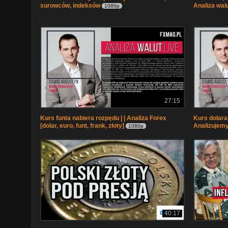
surowców, indeksów
Analiza wal
1080p
27:15
Kurs funta nabiera rozpędu | | Analiza Forex
Kurs dolara,
[dolar, euro, funt, frank, złoty]
Analizujemy
1080p
40:17