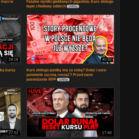
 traci w
Fatalne wyniki giełdowych gigantów. Kurs złotego
łapie chwilowy oddech
1080p
29:18
40:36
eka kursy
Kurs złotego panikę ma za sobą? Dolar i euro
ponownie zaczną rosnąć? Przed nami
posiedzenie RPP
1080p
27:52
17:40