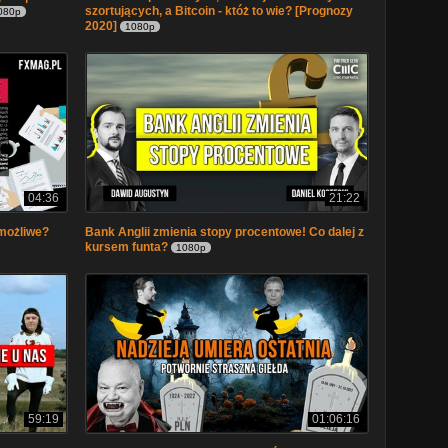
szortujących, a Bitcoin - któż to wie? [Prognozy
080p
2020]
1080p
04:36
21:22
 możliwe?
Bank Anglii zmienia stopy procentowe! Co dalej z
kursem funta?
1080p
59:19
01:06:16