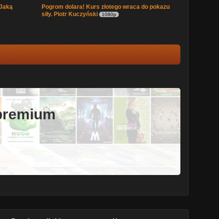
 Jaką
Pogrom dolara! Kurs złotego wraca do pokazu
siły. Piotr Kuczyński
1080p
 premium