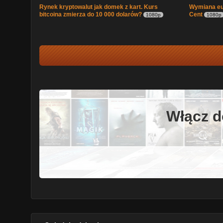
Rynek kryptowalut jak domek z kart. Kurs
Wymiana eu
bitcoina zmierza do 10 000 dolarów?
Cent
1080p
1080p
Włącz d