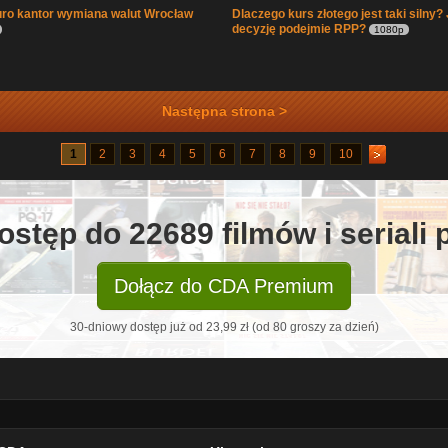
ro kantor wymiana walut Wrocław
Dlaczego kurs złotego jest taki silny?
decyzję podejmie RPP?
1080p
Następna strona >
1
2
3
4
5
6
7
8
9
10
ostęp do 22689 filmów i seriali
Dołącz do CDA Premium
30-dniowy dostęp już od 23,99 zł (od 80 groszy za dzień)