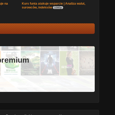
uje na
Kurs funta atakuje wsparcie | Analiza walut,
surowców, indeksów
1080p
 premium