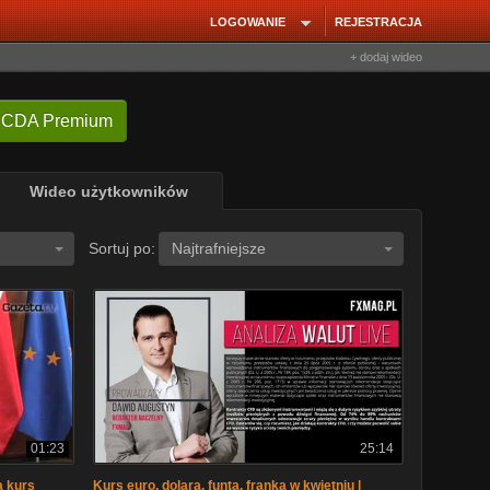
LOGOWANIE
REJESTRACJA
+ dodaj wideo
 CDA Premium
Wideo użytkowników
Sortuj po:
Najtrafniejsze
01:23
25:14
a kurs
Kurs euro, dolara, funta, franka w kwietniu |