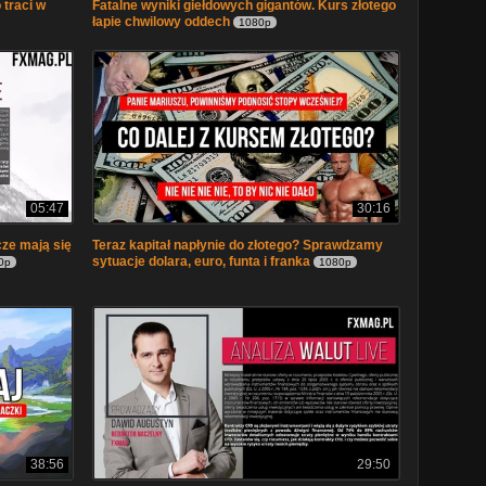
 traci w
Fatalne wyniki giełdowych gigantów. Kurs złotego
łapie chwilowy oddech
1080p
05:47
30:16
cze mają się
Teraz kapitał napłynie do złotego? Sprawdzamy
sytuacje dolara, euro, funta i franka
0p
1080p
38:56
29:50