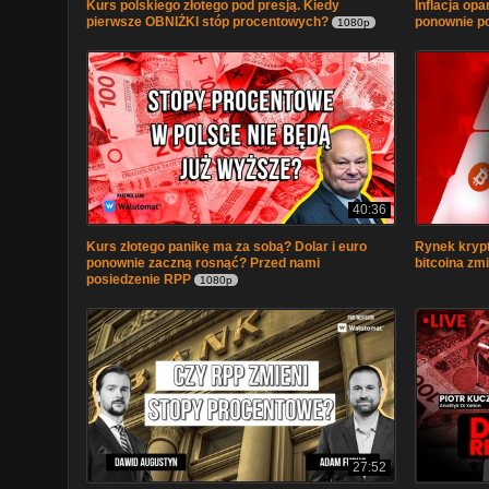
Kurs polskiego złotego pod presją. Kiedy
Inflacja op
pierwsze OBNIŻKI stóp procentowych?
ponownie po
1080p
40:36
Kurs złotego panikę ma za sobą? Dolar i euro
Rynek krypt
ponownie zaczną rosnąć? Przed nami
bitcoina zm
posiedzenie RPP
1080p
27:52