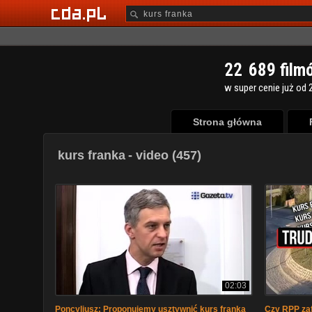
2
2
6
8
9
film
w super cenie już od 2
Strona główna
kurs franka
- video (457)
02:03
Poncyliusz: Proponujemy usztywnić kurs franka
Czy RPP zaf