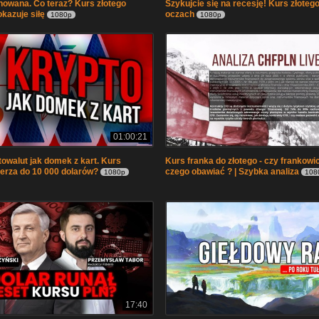
anowana. Co teraz? Kurs złotego
Szykujcie się na recesję! Kurs złotego
kazuje siłę
oczach
1080p
1080p
01:00:21
owalut jak domek z kart. Kurs
Kurs franka do złotego - czy frankowi
ierza do 10 000 dolarów?
czego obawiać ? | Szybka analiza
1080p
108
17:40