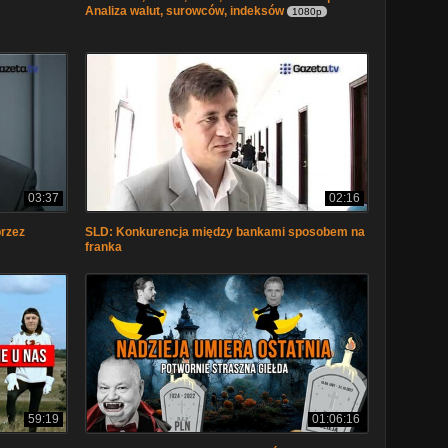
Analiza walut, surowców, indeksów
1080p
03:37
02:16
przez
SLD: Konkurencja między bankami sposobem na
franka
59:19
01:06:16