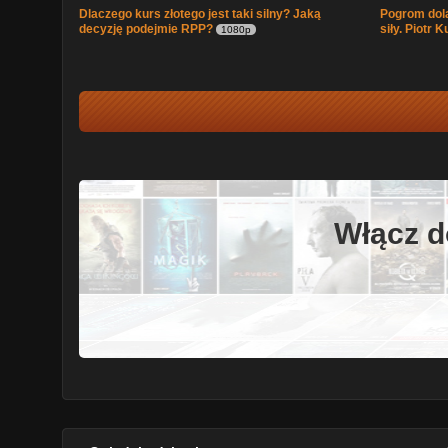
Dlaczego kurs złotego jest taki silny? Jaką
Pogrom dola
decyzję podejmie RPP?
siły. Piotr 
1080p
Włącz d