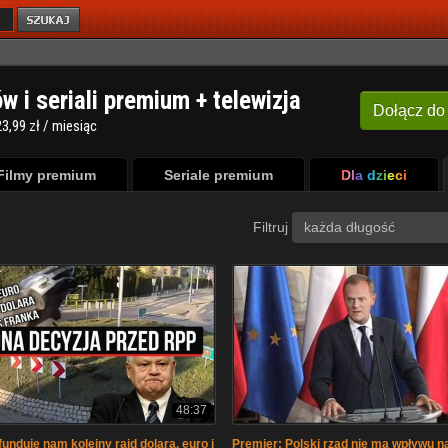
ów i seriali premium + telewizja
Dołącz
do
3,99 zł / miesiąc
Filmy premium
Seriale premium
Dla dzieci
Filtruj
każda długość
48:37
unduje nam kolejny rajd dolara, euro i
Premier: Polski rząd nie ma wpływu n