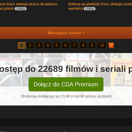
ra! Kurs złotego wraca do pokazu
Euforia na giełdzie! Kurs złotego zysk
Kuczyński
wartości
1080p
1080p
Następna strona >
1
2
3
4
5
6
7
8
9
10
ostęp do 22689 filmów i seriali
Dołącz do CDA Premium
30-dniowy dostęp już od 23,99 zł (od 80 groszy za dzień)