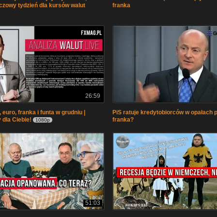
czowy tydzień dla kursów walut
franka
26:59
 euro, franka i funta w grudniu |
PiS ratuje kredytobiorców w opałach 
 dla Ciebie!
franka?
1080p
51:03