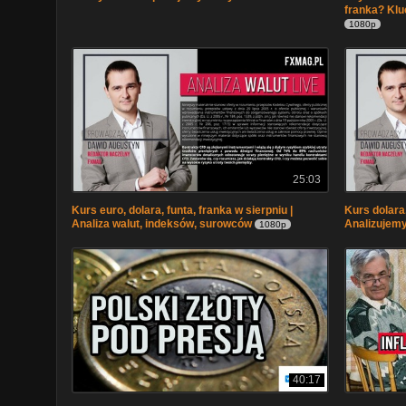
franka? Klu
1080p
25:03
Kurs euro, dolara, funta, franka w sierpniu |
Kurs dolara,
Analiza walut, indeksów, surowców
Analizujemy
1080p
40:17