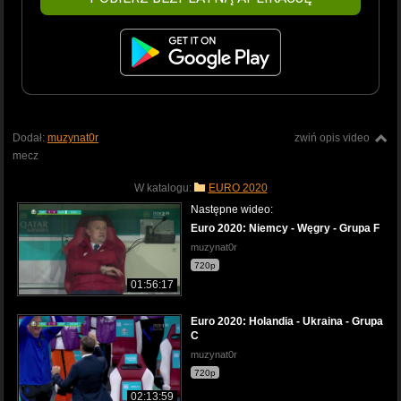
Dodał:
muzynat0r
zwiń opis video
mecz
W katalogu:
EURO 2020
Następne wideo:
Euro 2020: Niemcy - Węgry - Grupa F
muzynat0r
720p
01:56:17
Euro 2020: Holandia - Ukraina - Grupa
C
muzynat0r
720p
02:13:59