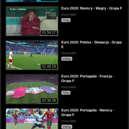
Euro 2020: Niemcy - Węgry - Grupa F
muzynat0r
720p
01:56:17
Euro 2020: Polska - Słowacja - Grupa
E
muzynat0r
1080p
01:48:29
Euro 2020: Portugalia - Francja -
Grupa F
muzynat0r
720p
02:30:38
Euro 2020: Portugalia - Niemcy -
Grupa F
muzynat0r
1080p