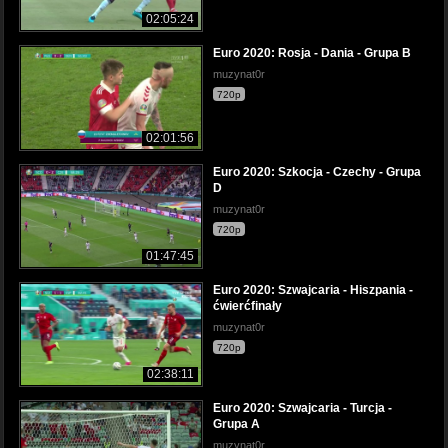
02:05:24
Euro 2020: Rosja - Dania - Grupa B
muzynat0r
720p
02:01:56
Euro 2020: Szkocja - Czechy - Grupa
D
muzynat0r
720p
01:47:45
Euro 2020: Szwajcaria - Hiszpania -
ćwierćfinały
muzynat0r
720p
02:38:11
Euro 2020: Szwajcaria - Turcja -
Grupa A
muzynat0r