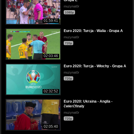
Grupa E
muzynat0r
1080p
01:59:41
Euro 2020: Turcja - Walia - Grupa A
muzynat0r
720p
02:03:46
Euro 2020: Turcja - Włochy - Grupa A
muzynat0r
720p
02:32:52
Euro 2020: Ukraina - Anglia -
ćwierćfinały
muzynat0r
720p
02:05:40