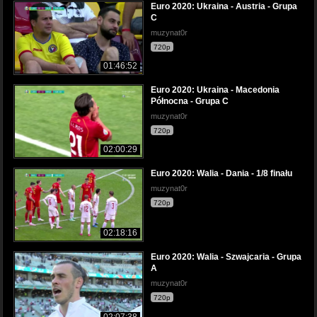
Euro 2020: Ukraina - Austria - Grupa
C
muzynat0r
720p
01:46:52
Euro 2020: Ukraina - Macedonia
Północna - Grupa C
muzynat0r
720p
02:00:29
Euro 2020: Walia - Dania - 1/8 finału
muzynat0r
720p
02:18:16
Euro 2020: Walia - Szwajcaria - Grupa
A
muzynat0r
720p
02:07:38