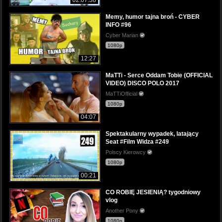
Memy, humor tajna broń - CYBER
INFO #96
Cyber Marian
1080p
12:27
MaTTi - Serce Oddam Tobie (OFFICIAL
VIDEO) DISCO POLO 2017
MaTTiOfficial
1080p
04:07
Spektakularny wypadek, latający
Seat #Film Widza #249
Polscy Kierowcy
1080p
00:21
CO ROBIĘ JESIENIĄ? tygodniowy
vlog
Another Pony
1080p