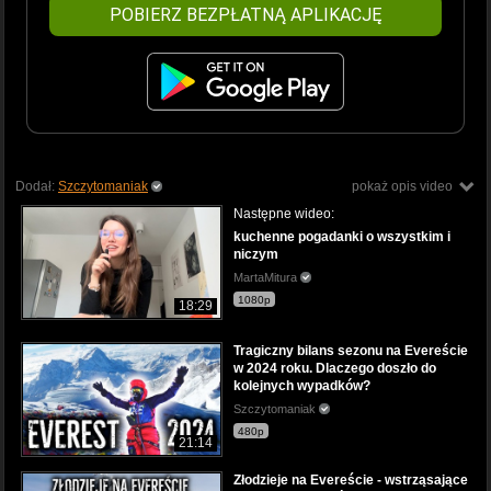
POBIERZ BEZPŁATNĄ APLIKACJĘ
Dodał:
Szczytomaniak
pokaż opis video
Następne wideo:
kuchenne pogadanki o wszystkim i
niczym
MartaMitura
1080p
18:29
Tragiczny bilans sezonu na Evereście
w 2024 roku. Dlaczego doszło do
kolejnych wypadków?
Szczytomaniak
480p
21:14
Złodzieje na Evereście - wstrząsające