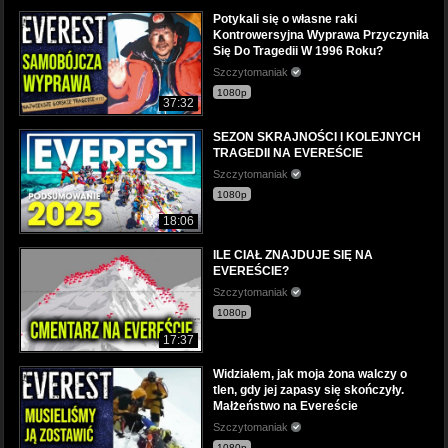
Potykali się o własne raki
Kontrowersyjna Wyprawa Przyczyniła
Się Do Tragedii W 1996 Roku?
Szczytomaniak
1080p
37:32
SEZON SKRAJNOŚCI I KOLEJNYCH
TRAGEDII NA EVEREŚCIE
Szczytomaniak
1080p
18:06
ILE CIAŁ ZNAJDUJE SIĘ NA
EVEREŚCIE?
Szczytomaniak
1080p
17:37
Widziałem, jak moja żona walczy o
tlen, gdy jej zapasy się skończyły.
Małżeństwo na Evereście
Szczytomaniak
1080p