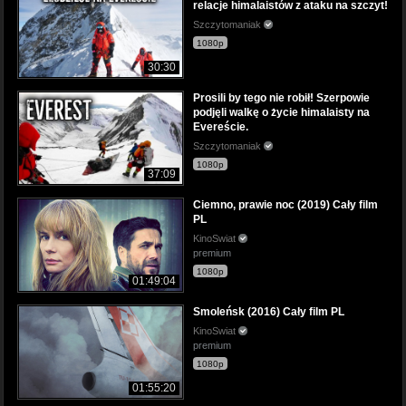
relacje himalaistów z ataku na szczyt!
Szczytomaniak
1080p
30:30
Prosili by tego nie robił! Szerpowie
podjęli walkę o życie himalaisty na
Evereście.
Szczytomaniak
1080p
37:09
Ciemno, prawie noc (2019) Cały film
PL
KinoSwiat
premium
1080p
01:49:04
Smoleńsk (2016) Cały film PL
KinoSwiat
premium
1080p
01:55:20