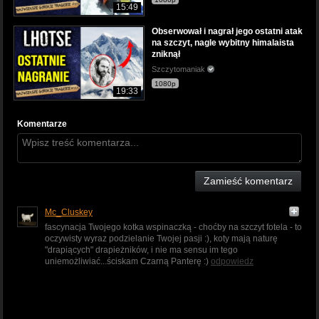
15:49
Obserwował i nagrał jego ostatni atak
na szczyt, nagle wybitny himalaista
zniknął
Szczytomaniak
1080p
19:33
Komentarze
Zamieść komentarz
Mc_Cluskey
fascynacja Twojego kotka wspinaczką - choćby na szczyt fotela - to
oczywisty wyraz podzielanie Twojej pasji :), koty mają naturę
"drapiących" drapieżników, i nie ma sensu im tego
uniemożliwiać...ściskam Czarną Panterę :)
odpowiedz