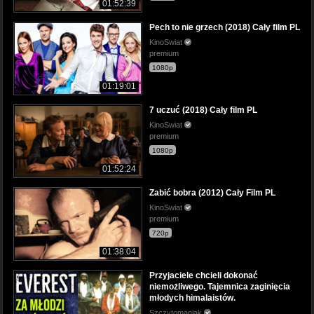
01:52:39
Pech to nie grzech (2018) Cały film PL
KinoSwiat
premium
1080p
01:19:01
7 uczuć (2018) Cały film PL
KinoSwiat
premium
1080p
01:52:24
Zabić bobra (2012) Cały Film PL
KinoSwiat
premium
720p
01:38:04
Przyjaciele chcieli dokonać
niemożliwego. Tajemnica zaginięcia
młodych himalaistów.
Szczytomaniak