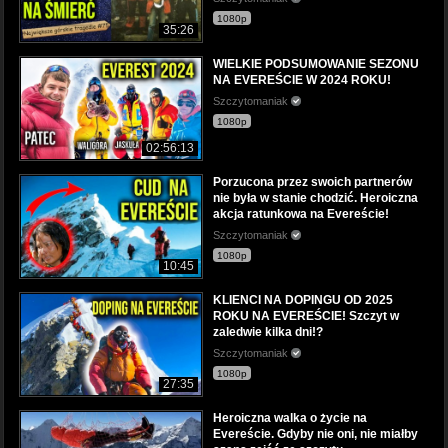
1080p
35:26
WIELKIE PODSUMOWANIE SEZONU
NA EVEREŚCIE W 2024 ROKU!
Szczytomaniak
1080p
02:56:13
Porzucona przez swoich partnerów
nie była w stanie chodzić. Heroiczna
akcja ratunkowa na Evereście!
Szczytomaniak
1080p
10:45
KLIENCI NA DOPINGU OD 2025
ROKU NA EVEREŚCIE! Szczyt w
zaledwie kilka dni!?
Szczytomaniak
1080p
27:35
Heroiczna walka o życie na
Evereście. Gdyby nie oni, nie miałby