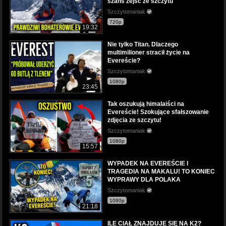
szans zejść ze szczytu
Szczytomaniak
720p
19:32
Nie tylko Titan. Dlaczego
multimilioner stracił życie na
Evereście?
Szczytomaniak
1080p
23:45
Tak oszukują himalaiści na
Evereście! Szokujące sfałszowanie
zdjęcia ze szczytu!
Szczytomaniak
1080p
15:57
WYPADEK NA EVEREŚCIE I
TRAGEDIA NA MAKALU! TO KONIEC
WYPRAWY DLA POLAKA
Szczytomaniak
1080p
21:18
ILE CIAŁ ZNAJDUJE SIĘ NA K2?