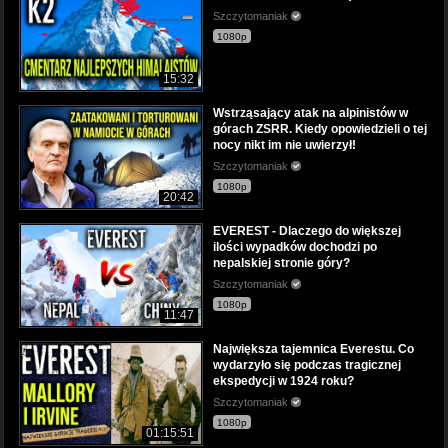
Szczytomaniak
1080p
15:32
Wstrząsający atak na alpinistów w
górach ZSRR. Kiedy opowiedzieli o tej
nocy nikt im nie uwierzył!
Szczytomaniak
1080p
20:42
EVEREST - Dlaczego do większej
ilości wypadków dochodzi po
nepalskiej stronie góry?
Szczytomaniak
1080p
11:47
Największa tajemnica Everestu. Co
wydarzyło się podczas tragicznej
ekspedycji w 1924 roku?
Szczytomaniak
1080p
01:15:51