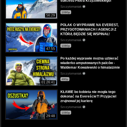
sukcesu Piotra Krzyżowskiego!
Szczytomaniak
1080p
56:29
POLAK O WYPRAWIE NA EVEREST,
PRZYGOTOWANIACH I AGENCJI Z
KTÓRĄ BĘDZIE SIĘ WSPINAŁ!
Szczytomaniak
1080p
47:55
Po każdej wyprawie można uzbierać
wiaderko amputowanych palców -
Waldemar Kowalewski o himalaizmie
Szczytomaniak
480p
01:26:41
KŁAMIE bo kobieta nie mogła tego
dokonać na Evereście?! Przyjaciel
zrujnował jej karierę
Szczytomaniak
1080p
29:48