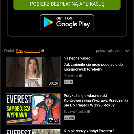
POBIERZ BEZPŁATNĄ APLIKACJĘ
Dodał:
Szczytomaniak
pokaż opis video
Następne wideo:
Jak zmieniło sie moje podejscie do
luksusowych torebek?
PinkVixen
480p
00:26
Potykali się o własne raki
Kontrowersyjna Wyprawa Przyczyniła
Się Do Tragedii W 1996 Roku?
Szczytomaniak
1080p
37:32
Kto pierwszy zdobył Everest?