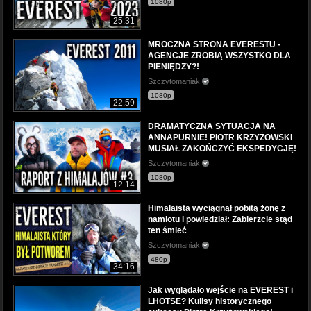
1080p
25:31
MROCZNA STRONA EVERESTU -
AGENCJE ZROBIĄ WSZYSTKO DLA
PIENIĘDZY?!
Szczytomaniak
1080p
22:59
DRAMATYCZNA SYTUACJA NA
ANNAPURNIE! PIOTR KRZYŻOWSKI
MUSIAŁ ZAKOŃCZYĆ EKSPEDYCJĘ!
Szczytomaniak
1080p
12:14
Himalaista wyciągnął pobitą żonę z
namiotu i powiedział: Zabierzcie stąd
ten śmieć
Szczytomaniak
480p
34:16
Jak wyglądało wejście na EVEREST i
LHOTSE? Kulisy historycznego