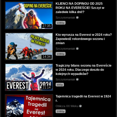
KLIENCI NA DOPINGU OD 2025
ROKU NA EVEREŚCIE! Szczyt w
zaledwie kilka dni!?
Szczytomaniak
1080p
27:35
Kto wyrusza na Everest w 2024 roku?
Zapowiedź rekordowego sezonu i
zmian
Szczytomaniak
1080p
14:34
Tragiczny bilans sezonu na Evereście
w 2024 roku. Dlaczego doszło do
kolejnych wypadków?
Szczytomaniak
480p
21:14
Tajemnica tragedii na Everest w 1924
r.
Oblicza XX Wieku
1080p