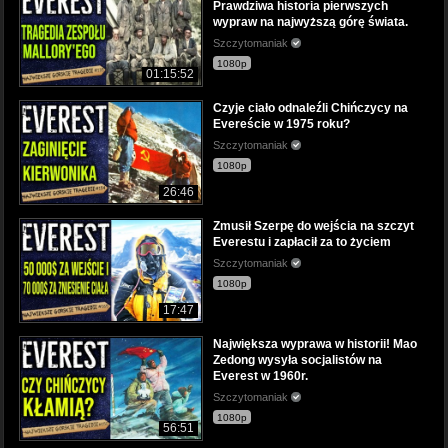
Prawdziwa historia pierwszych
wypraw na najwyższą górę świata.
Szczytomaniak
1080p
01:15:52
Czyje ciało odnaleźli Chińczycy na
Evereście w 1975 roku?
Szczytomaniak
1080p
26:46
Zmusił Szerpę do wejścia na szczyt
Everestu i zapłacił za to życiem
Szczytomaniak
1080p
17:47
Największa wyprawa w historii! Mao
Zedong wysyła socjalistów na
Everest w 1960r.
Szczytomaniak
1080p
56:51