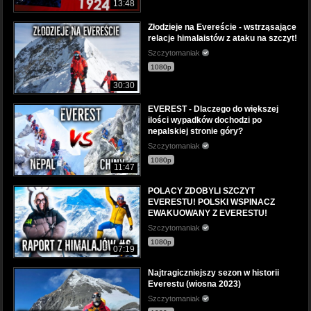
13:48
Złodzieje na Evereście - wstrząsające
relacje himalaistów z ataku na szczyt!
Szczytomaniak
1080p
30:30
EVEREST - Dlaczego do większej
ilości wypadków dochodzi po
nepalskiej stronie góry?
Szczytomaniak
1080p
11:47
POLACY ZDOBYLI SZCZYT
EVERESTU! POLSKI WSPINACZ
EWAKUOWANY Z EVERESTU!
Szczytomaniak
1080p
07:19
Najtragiczniejszy sezon w historii
Everestu (wiosna 2023)
Szczytomaniak