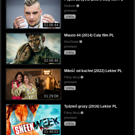
Netlook
premium
1080p
01:06:44
Miasto 44 (2014) Cały film PL
KinoSwiat
premium
1080p
02:06:46
Miłość od kuchni (2022) Lektor PL
Filmy Akcji
premium
1080p
01:29:08
Tydzień grozy (2016) Lektor PL
Filmy Akcji
premium
1080p
01:48:03