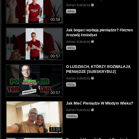
Adrian Kołodziej
480p
00:58
Jak bogaci wydają pieniądze? #biznes
#rozwój #mindset
Adrian Kołodziej
480p
00:57
O LUDZIACH, KTÓRZY ROZWALAJĄ
PIENIĄDZE [SUBSKRYBUJ]
Adrian Kołodziej
480p
00:57
Jak Mieć Pieniądze W Młodym Wieku?
Adrian Kołodziej
1080p
13:10