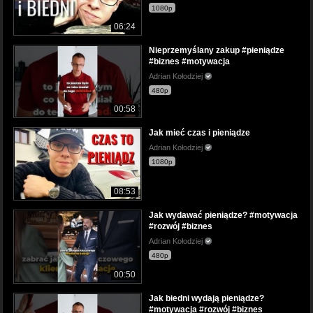
1080p
06:24
Nieprzemyślany zakup #pieniądze
#biznes #motywacja
Adrian Kołodziej
480p
00:58
Jak mieć czas i pieniądze
Adrian Kołodziej
1080p
08:53
Jak wydawać pieniądze? #motywacja
#rozwój #biznes
Adrian Kołodziej
480p
00:50
Jak biedni wydają pieniądze?
#motywacja #rozwój #biznes