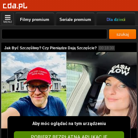
Filmy premium
Seriale premium
Dla dzieci
MENU
szukaj
Jak Być Szczęśliwy? Czy Pieniądze Dają Szczęście?
00:18:30
Aby móc oglądać na tym urządzeniu
POBIERZ BEZPŁATNĄ APLIKACJĘ