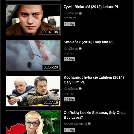
Żywie Biełaruś! (2012) Lektor PL
KinoSwiat
premium
1080p
01:41:08
Smoleńsk (2016) Cały film PL
KinoSwiat
premium
1080p
01:55:20
Kochanie, chyba cię zabiłem (2014)
Cały Film PL
KinoSwiat
premium
1080p
01:27:19
Co Robią Ludzie Sukcesu, Gdy Chcą
Być Lepsi?
Adrian Kołodziej
1080p