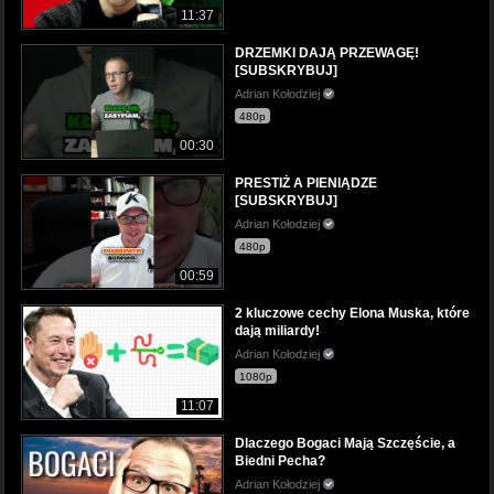
11:37
DRZEMKI DAJĄ PRZEWAGĘ!
[SUBSKRYBUJ]
Adrian Kołodziej
480p
00:30
PRESTIŻ A PIENIĄDZE
[SUBSKRYBUJ]
Adrian Kołodziej
480p
00:59
2 kluczowe cechy Elona Muska, które
dają miliardy!
Adrian Kołodziej
1080p
11:07
Dlaczego Bogaci Mają Szczęście, a
Biedni Pecha?
Adrian Kołodziej