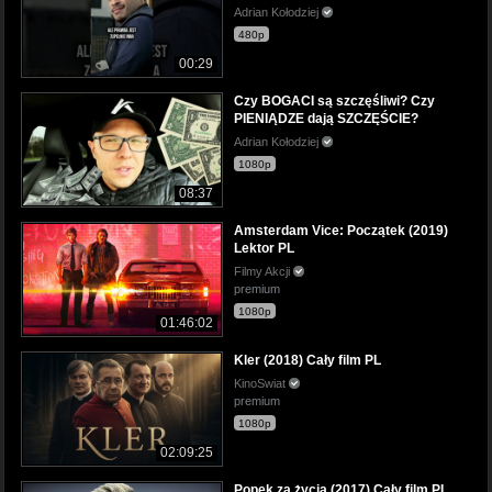
Adrian Kołodziej
480p
00:29
Czy BOGACI są szczęśliwi? Czy
PIENIĄDZE dają SZCZĘŚCIE?
Adrian Kołodziej
1080p
08:37
Amsterdam Vice: Początek (2019)
Lektor PL
Filmy Akcji
premium
1080p
01:46:02
Kler (2018) Cały film PL
KinoSwiat
premium
1080p
02:09:25
Popek za życia (2017) Cały film PL