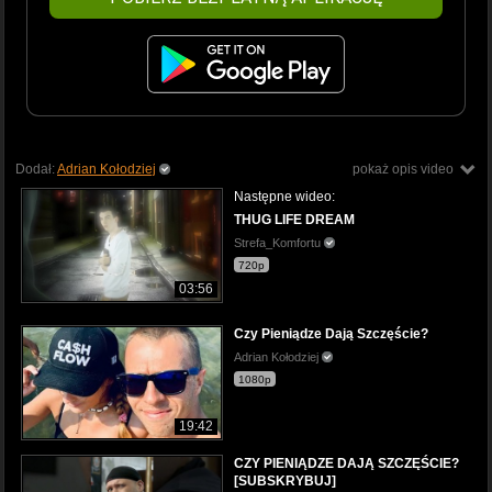
Dodał:
Adrian Kołodziej
pokaż opis video
Następne wideo:
THUG LIFE DREAM
Strefa_Komfortu
720p
03:56
Czy Pieniądze Dają Szczęście?
Adrian Kołodziej
1080p
19:42
CZY PIENIĄDZE DAJĄ SZCZĘŚCIE?
[SUBSKRYBUJ]