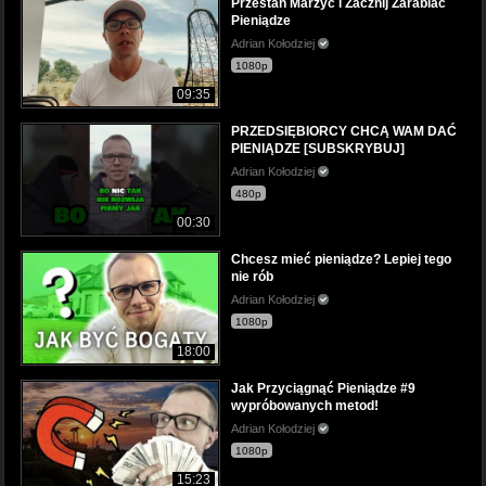
Przestań Marzyć i Zacznij Zarabiać
Pieniądze
Adrian Kołodziej
1080p
09:35
PRZEDSIĘBIORCY CHCĄ WAM DAĆ
PIENIĄDZE [SUBSKRYBUJ]
Adrian Kołodziej
480p
00:30
Chcesz mieć pieniądze? Lepiej tego
nie rób
Adrian Kołodziej
1080p
18:00
Jak Przyciągnąć Pieniądze #9
wypróbowanych metod!
Adrian Kołodziej
1080p
15:23