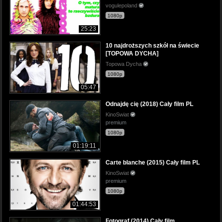
vogulepoland
1080p
25:23
10 najdroższych szkół na świecie
[TOPOWA DYCHA]
Topowa Dycha
1080p
05:47
Odnajdę cię (2018) Cały film PL
KinoSwiat
premium
1080p
01:19:11
Carte blanche (2015) Cały film PL
KinoSwiat
premium
1080p
01:44:53
Fotograf (2014) Cały film