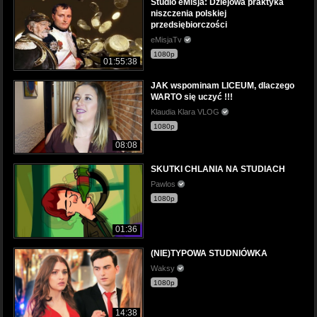
Studio eMisja: Dziejowa praktyka
niszczenia polskiej
przedsiębiorczości
eMisjaTv
1080p
01:55:38
JAK wspominam LICEUM, dlaczego
WARTO się uczyć !!!
Klaudia Klara VLOG
1080p
08:08
SKUTKI CHLANIA NA STUDIACH
Pawlos
1080p
01:36
(NIE)TYPOWA STUDNIÓWKA
Waksy
1080p
14:38