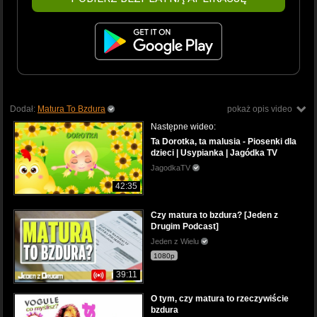
Dodał:
Matura To Bzdura
pokaż opis video
Następne wideo:
Ta Dorotka, ta malusia - Piosenki dla
dzieci | Usypianka | Jagódka TV
JagodkaTV
42:35
Czy matura to bzdura? [Jeden z
Drugim Podcast]
Jeden z Wielu
1080p
39:11
O tym, czy matura to rzeczywiście
bzdura