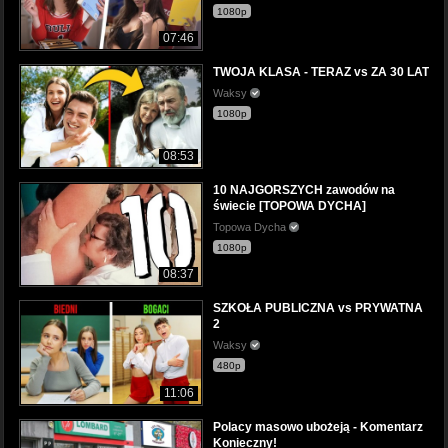
1080p
07:46
TWOJA KLASA - TERAZ vs ZA 30 LAT
Waksy
1080p
08:53
10 NAJGORSZYCH zawodów na
świecie [TOPOWA DYCHA]
Topowa Dycha
1080p
08:37
SZKOŁA PUBLICZNA vs PRYWATNA
2
Waksy
480p
11:06
Polacy masowo ubożeją - Komentarz
Konieczny!