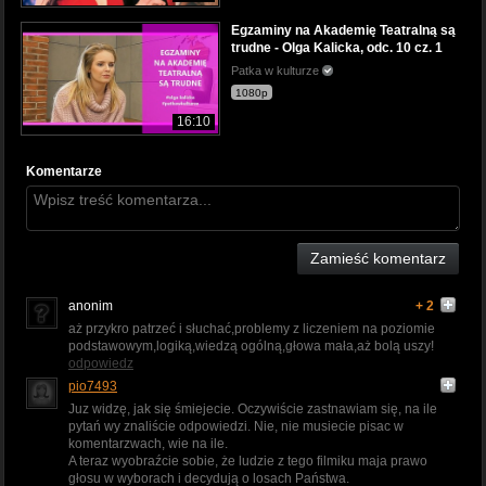
Egzaminy na Akademię Teatralną są
trudne - Olga Kalicka, odc. 10 cz. 1
Patka w kulturze
1080p
16:10
Komentarze
Zamieść komentarz
anonim
+ 2
aż przykro patrzeć i słuchać,problemy z liczeniem na poziomie
podstawowym,logiką,wiedzą ogólną,głowa mała,aż bolą uszy!
odpowiedz
pio7493
Juz widzę, jak się śmiejecie. Oczywiście zastnawiam się, na ile
pytań wy znaliście odpowiedzi. Nie, nie musiecie pisac w
komentarzwach, wie na ile.
A teraz wyobraźcie sobie, że ludzie z tego filmiku maja prawo
głosu w wyborach i decydują o losach Państwa.