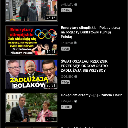
eMisjaTv
1080p
45:15
Emerytury olimpijskie - Polacy płacą
na bogaczy Budżetówki rujnują
Polskę
ToTemat
480p
19:41
ŚWIAT OSZALAŁ! RZECZNIK
PRZEDSIĘBIORCÓW OSTRO
ZADŁUŻAJĄ SIĘ WSZYSCY
GONIEC
720p
26:31
Dokąd Zmierzamy - [6] - Izabela Litwin
eMisjaTv
1080p
25:50