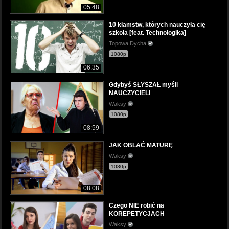
05:48
10 kłamstw, których nauczyła cię
szkoła [feat. Technologika]
Topowa Dycha
1080p
06:35
Gdybyś SŁYSZAŁ myśli
NAUCZYCIELI
Waksy
1080p
08:59
JAK OBLAĆ MATURĘ
Waksy
1080p
08:08
Czego NIE robić na
KOREPETYCJACH
Waksy