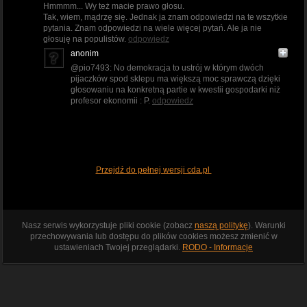
Hmmmm... Wy też macie prawo głosu.
Tak, wiem, mądrzę się. Jednak ja znam odpowiedzi na te wszytkie
pytania. Znam odpowiedzi na wiele więcej pytań. Ale ja nie
głosuję na populistów.
odpowiedz
anonim
@pio7493: No demokracja to ustrój w którym dwóch
pijaczków spod sklepu ma większą moc sprawczą dzięki
głosowaniu na konkretną partie w kwestii gospodarki niż
profesor ekonomii : P.
odpowiedz
Przejdź do pełnej wersji cda.pl
Nasz serwis wykorzystuje pliki cookie (zobacz
naszą politykę
). Warunki
przechowywania lub dostępu do plików cookies możesz zmienić w
ustawieniach Twojej przeglądarki.
RODO - Informacje