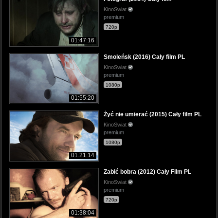
KinoSwiat
premium
720p
01:47:16
Smoleńsk (2016) Cały film PL
KinoSwiat
premium
1080p
01:55:20
Żyć nie umierać (2015) Cały film PL
KinoSwiat
premium
1080p
01:21:14
Zabić bobra (2012) Cały Film PL
KinoSwiat
premium
720p
01:38:04