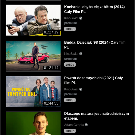
Kochanie, chyba cię zabiłem (2014)
Cały Film PL
KinoSwiat
premium
1080p
01:27:19
Budda. Dzieciak '98 (2024) Cały film
PL
KinoSwiat
premium
1080p
01:21:14
Powrót do tamtych dni (2021) Cały
film PL
KinoSwiat
premium
1080p
01:44:55
Dlaczego matura jest najtrudniejszym
etapem.
Adam Czapla
1080p