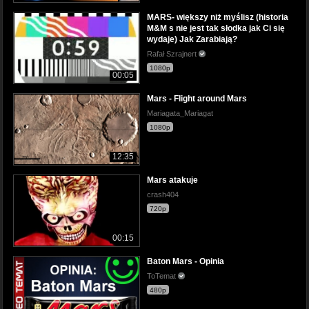
MARS- większy niż myślisz (historia
M&M s nie jest tak słodka jak Ci się
wydaje) Jak Zarabiają?
Rafał Szrajnert
1080p
00:05
Mars - Flight around Mars
Mariagata_Mariagat
1080p
12:35
Mars atakuje
crash404
720p
00:15
Baton Mars - Opinia
ToTemat
480p