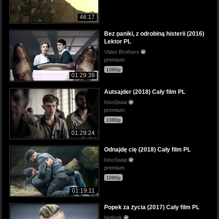
46:17
Bez paniki, z odrobiną histerii (2016)
Lektor PL
Video Brothers
premium
1080p
01:29:39
Autsajder (2018) Cały film PL
KinoSwiat
premium
1080p
01:29:24
Odnajdę cię (2018) Cały film PL
KinoSwiat
premium
1080p
01:19:11
Popek za życia (2017) Cały film PL
Netlook