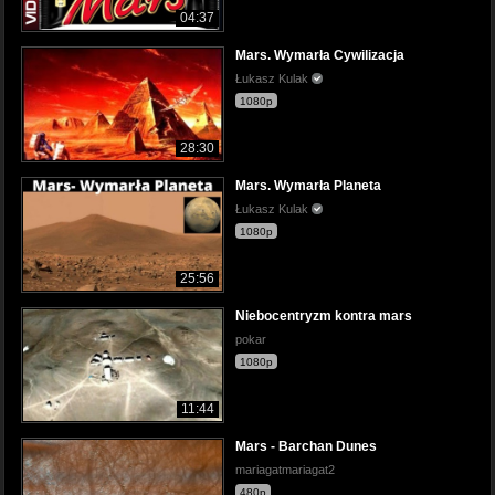
04:37
Mars. Wymarła Cywilizacja
Łukasz Kulak
1080p
28:30
Mars. Wymarła Planeta
Łukasz Kulak
1080p
25:56
Niebocentryzm kontra mars
pokar
1080p
11:44
Mars - Barchan Dunes
mariagatmariagat2
480p