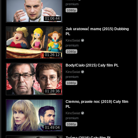
premium
1080p
01:06:44
Jak uratować mamę (2015) Dubbing
PL
KinoSwiat
premium
1080p
01:26:12
Body/Ciało (2015) Cały film PL
KinoSwiat
premium
1080p
01:28:36
Ciemno, prawie noc (2019) Cały film
PL
KinoSwiat
premium
1080p
01:49:04