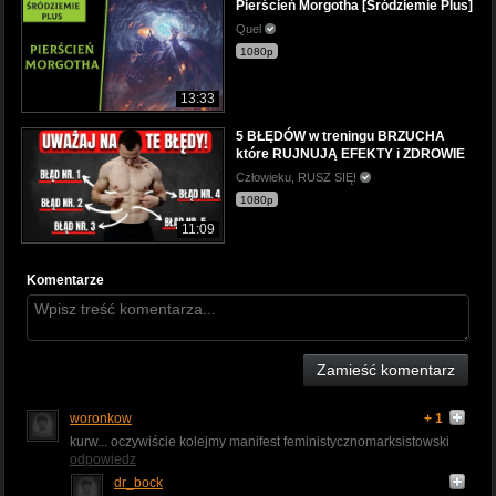
Pierścień Morgotha [Śródziemie Plus]
Quel
1080p
13:33
5 BŁĘDÓW w treningu BRZUCHA
które RUJNUJĄ EFEKTY i ZDROWIE
Człowieku, RUSZ SIĘ!
1080p
11:09
Komentarze
Zamieść komentarz
woronkow
+ 1
kurw... oczywiście kolejmy manifest feministycznomarksistowski
odpowiedz
dr_bock