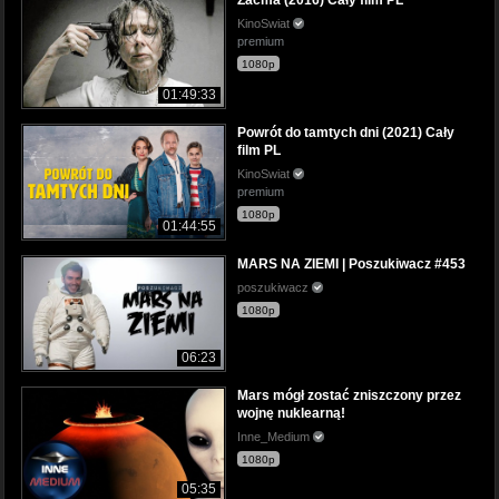
Zaćma (2016) Cały film PL
KinoSwiat
premium
1080p
01:49:33
Powrót do tamtych dni (2021) Cały
film PL
KinoSwiat
premium
1080p
01:44:55
MARS NA ZIEMI | Poszukiwacz #453
poszukiwacz
1080p
06:23
Mars mógł zostać zniszczony przez
wojnę nuklearną!
Inne_Medium
1080p
05:35