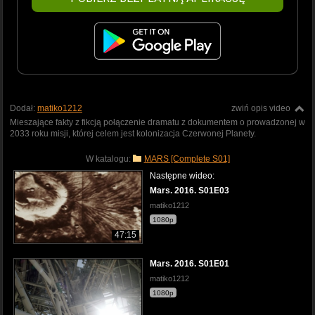
Dodał:
matiko1212
zwiń opis video
Mieszające fakty z fikcją połączenie dramatu z dokumentem o prowadzonej w
2033 roku misji, której celem jest kolonizacja Czerwonej Planety.
W katalogu:
MARS [Complete S01]
Następne wideo:
Mars. 2016. S01E03
matiko1212
1080p
47:15
Mars. 2016. S01E01
matiko1212
1080p