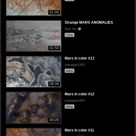
01:00
Strange MARS ANOMALIES
Rad Yes
720p
01:50
Mars in color #13
mariagat1959
480p
09:34
Mars in color #12
mariagat1959
480p
09:28
Mars in color #11