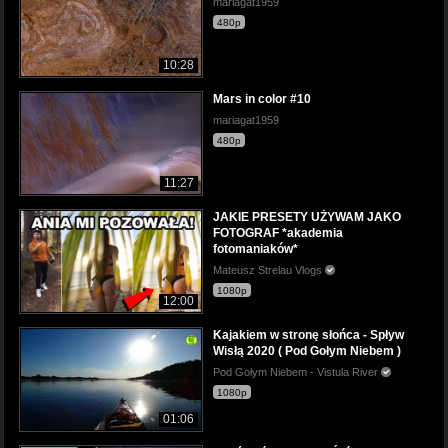
mariagat1959
480p
10:28
Mars in color #10
mariagat1959
480p
11:27
JAKIE PRESETY UŻYWAM JAKO
FOTOGRAF *akademia
fotomaniaków*
Mateusz Strelau Vlogs
1080p
12:00
Kajakiem w stronę słońca - Spływ
Wisłą 2020 ( Pod Gołym Niebem )
Pod Gołym Niebem - Vistula River
1080p
01:06