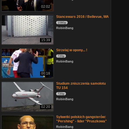
02:02
Stancewars 2016 / Bellevue, WA
1080p
RobinBang
15:39
Strzelaj w opony... !
720p
RobinBang
00:18
Studium zniszczenia samolotu
TU 154
720p
RobinBang
02:20
Sylwetki polskich gangsterów:
"Pershing" - lider "Pruszkowa"
RobinBang