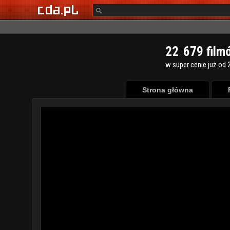
2
2
6
7
9
film
w super cenie już od 2
Strona główna