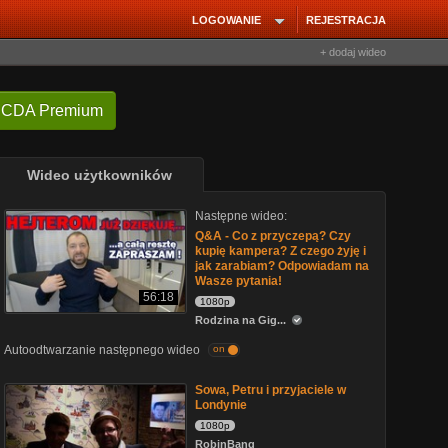
LOGOWANIE
REJESTRACJA
+ dodaj wideo
 CDA Premium
Wideo użytkowników
Następne wideo:
Q&A - Co z przyczepą? Czy
kupię kampera? Z czego żyję i
jak zarabiam? Odpowiadam na
Wasze pytania!
56:18
1080p
Rodzina na Gig...
Autoodtwarzanie następnego wideo
on
Sowa, Petru i przyjaciele w
Londynie
1080p
RobinBang