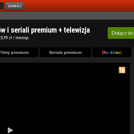
ów i seriali premium + telewizja
Dołącz
do
3,99 zł / miesiąc
Filmy premium
Seriale premium
Dla dzieci