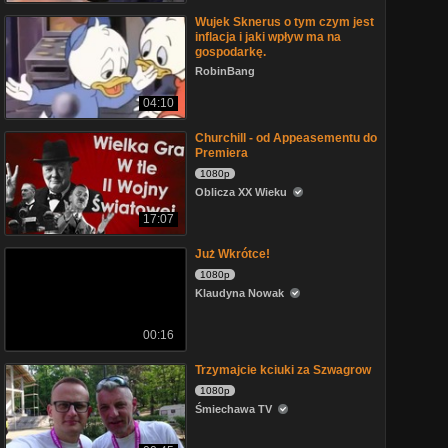
Wujek Sknerus o tym czym jest
inflacja i jaki wpływ ma na
gospodarkę.
RobinBang
04:10
Churchill - od Appeasementu do
Premiera
1080p
Oblicza XX Wieku
17:07
Już Wkrótce!
1080p
Klaudyna Nowak
00:16
Trzymajcie kciuki za Szwagrow
1080p
Śmiechawa TV