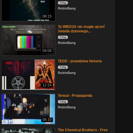
720p
RobinBang
08:15
Ta WIEDZA nie mogła ujrzeć
światła dziennego...
720p
RobinBang
09:09
TEDE : prawdziwa historia
720p
RobinBang
12:24
Tensal - Propaganda
720p
RobinBang
06:10
The Chemical Brothers - Free