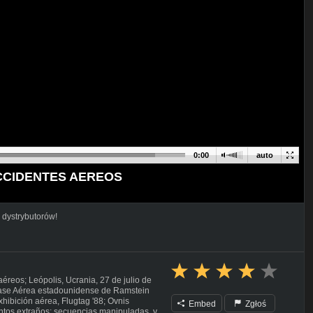
0:00
auto
ACCIDENTES AEREOS
 dystrybutorów!
éreos; Leópolis, Ucrania, 27 de julio de
Base Aérea estadounidense de Ramstein
hibición aérea, Flugtag '88; Ovnis
Embed
Zgłoś
ntos extraños; secuencias manipuladas, y