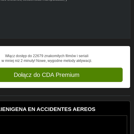
 aéreas:
ntes aéreos de la historia ocurridos en
co de 300.000 personas el 28 de agosto de
ada en la Base Aérea estadounidense de
mania). 67 espectadores y 3 pilotos
eridas de diversa consideración por el
o de 2002 cuando un avión caza Sukhoi
Włącz dostęp do 22679 znakomitych filmów i seriali
 en Leópolis, Ucrania, se fue a tierra en
w mniej niż 2 minuty! Nowe, wygodne metody aktywacji.
 personas y más de 110 quedaron
ión acrobática en la historia.
Dołącz do CDA Premium
 ALIENIGENA EN ACCIDENTES AEREOS