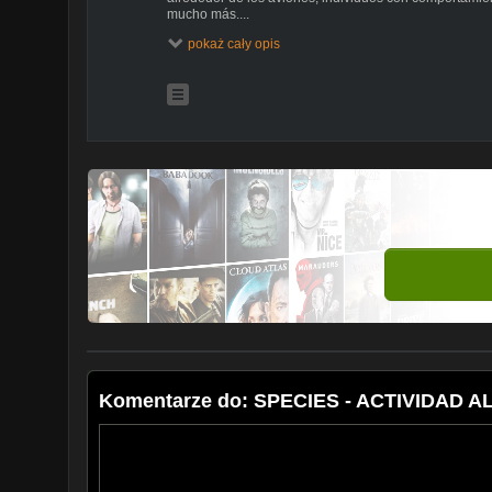
mucho más....
pokaż cały opis
Las imágenes mostradas pertenecen a las catástrofes
El Desastre de Ramstein; fue uno de los peores accide
una exhibición de vuelo. Tuvo lugar frente a un públi
1988, durante la exhibición aérea Flugtag '88, realiz
Ramstein en Ramstein (condado de Kaiserslautern, Ale
murieron, mientras que casi 500 personas resultaron h
fuego y la explosión resultantes.
El Desastre de Leópolis ocurrió el sábado 27 de juli
Su-27 que realizaba maniobras en una exhibición aérea
donde se encontraban los espectadores. Murieron 77
heridas. Es el peor accidente aéreo durante una exhibic
Komentarze do: SPECIES - ACTIVIDAD