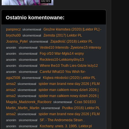
00:45
Ostatnio komentowane:
panprecz
Groźne kłamstwa (2020) [Lektor PL] -
skomentował
Dangerous Lies
brychu00
Zemsta (2017) Lektor PL
skomentował
Joanna_Pytel
Zajadłość (2018) Lektor PL
skomentował
Vested10 Interests- Żywione15 interesy
anonim
skomentował
Fog of10 War-Mgła14 wojny
anonim
skomentował
Reckless10-Lekkomyślny13
anonim
skomentował
Where the10 Truth Lies-Gdzie leży12
anonim
skomentował
prawda
Careful What10 You Wish for-
anonim
skomentował
Ostrożnie, czego11 sobie życzysz.
aga2508
Klątwa młodości (2020) Lektor PL
skomentował
ansa2
spider man brand new day 2026 | FỉLM
skomentował
W OPỉSỉE
ansa2
spider man całkiem nowy dzień 2026 |
skomentował
FỉLM W OPỉSỉE
ansa2
spider man całkiem nowy dzień 2026 |
skomentował
FỉLM W OPỉSỉE
Magda_Madziorek_Raciborz
Czas S01E03
skomentował
Lektor PL
Martin_Martin_Martin
Pustka (2016) Lektor PL
skomentował
ansa2
spider man brand new day 2026 | FỉLM
skomentował
W OPỉSỉE
SF. - The Andromeda Strain .
anonim
skomentował
Tajemnica. Andromedy. (1971) lektor
Kochany. urwis. 3. 1995. Lektor.pl
anonim
skomentował