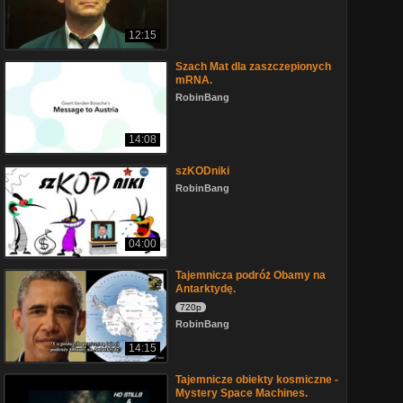
12:15
Szach Mat dla zaszczepionych
mRNA.
RobinBang
14:08
szKODniki
RobinBang
04:00
Tajemnicza podróż Obamy na
Antarktydę.
720p
RobinBang
14:15
Tajemnicze obiekty kosmiczne -
Mystery Space Machines.