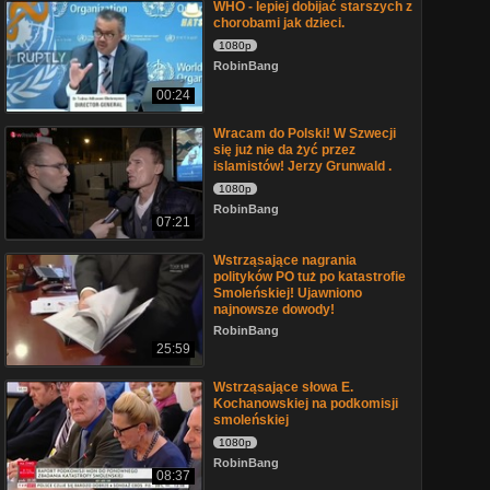
WHO - lepiej dobijać starszych z
chorobami jak dzieci.
1080p
RobinBang
00:24
Wracam do Polski! W Szwecji
się już nie da żyć przez
islamistów! Jerzy Grunwald .
1080p
RobinBang
07:21
Wstrząsające nagrania
polityków PO tuż po katastrofie
Smoleńskiej! Ujawniono
najnowsze dowody!
RobinBang
25:59
Wstrząsające słowa E.
Kochanowskiej na podkomisji
smoleńskiej
1080p
RobinBang
08:37