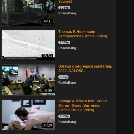
Yourself
1080p
RobinBang
06:31
Thomas P. Heckmann -
Zeitmaschine (Official Video)
1080p
RobinBang
05:53
Ustawa o segregacji sanitarnej.
2022. CAŁOŚĆ.
720p
RobinBang
03:40:09
Vintage & Morelli feat. Arielle
Maren - Sweet Surrender
(Official Music Video)
1080p
RobinBang
04:29