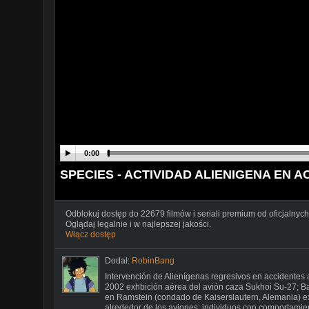
0:00
SPECIES - ACTIVIDAD ALIENIGENA EN 
Odblokuj dostęp do 22679 filmów i seriali premium od oficjalnych
Oglądaj legalnie i w najlepszej jakości.
Włącz dostęp
Dodał:
RobinBang
Intervención de Alienígenas regresivos en accidentes a
2002 exhbición aérea del avión caza Sukhoi Su-27; 
en Ramstein (condado de Kaiserslautern, Alemania) ex
alrededor de los aviones; individuos con comportamie