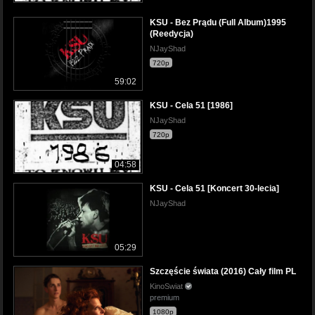
KSU - Bez Prądu (Full Album)1995
(Reedycja)
NJayShad
720p
59:02
KSU - Cela 51 [1986]
NJayShad
720p
04:58
KSU - Cela 51 [Koncert 30-lecia]
NJayShad
05:29
Szczęście świata (2016) Cały film PL
KinoSwiat
premium
1080p