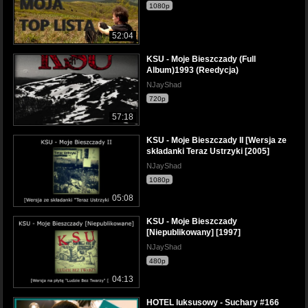
1080p
52:04
KSU - Moje Bieszczady (Full
Album)1993 (Reedycja)
NJayShad
720p
57:18
KSU - Moje Bieszczady II [Wersja ze
składanki Teraz Ustrzyki [2005]
NJayShad
1080p
05:08
KSU - Moje Bieszczady
[Niepublikowany] [1997]
NJayShad
480p
04:13
HOTEL luksusowy - Suchary #166