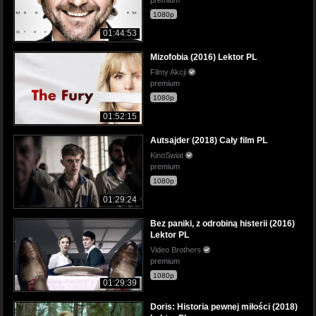
1080p
01:44:53
Mizofobia (2016) Lektor PL
Filmy Akcji
premium
1080p
01:52:15
Autsajder (2018) Cały film PL
KinoSwiat
premium
1080p
01:29:24
Bez paniki, z odrobiną histerii (2016)
Lektor PL
Video Brothers
premium
1080p
01:29:39
Doris: Historia pewnej miłości (2018)