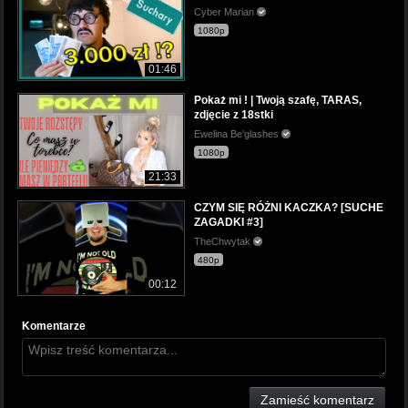
Cyber Marian
1080p
01:46
Pokaż mi ! | Twoją szafę, TARAS,
zdjęcie z 18stki
Ewelina Be'glashes
1080p
21:33
CZYM SIĘ RÓŻNI KACZKA? [SUCHE
ZAGADKI #3]
TheChwytak
480p
00:12
Komentarze
Zamieść komentarz