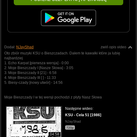
Dodał:
NJayShad
zwiń opis video
Oto zbiór muzyki KSU o Bieszczadach. Dałem te kawałki które ja lubię
najbardziej
1. Echo Karpat [pierwsza wersja] - 0:00
2. Moje Bieszczady I [Nasze Słowa] - 3:05
3. Moje Bieszczady II [21] - 6:58
4. Moje Bieszczady III [ ] - 11:33
5. Biesy-czady [nowy utwór] - 14:56
Moje Bieszczady I w tej wersji pochodzi z płyty Nasz Słowa
Następne wideo:
KSU - Cela 51 [1986]
NJayShad
720p
04:58