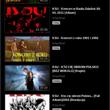
45:20
KSU - Koncert w Radiu Gdańsk 09.
04. 2011 [Album]
NJayShad
720p
01:25:36
KSU - Koncert z roku 1991 i 1992
NJayShad
720p
59:25
KSU - KTO CIĘ OBRONI POLSKO
[BEZ WOKALU] (fragm)
NJayShad
1080p
00:16
KSU - Kto cię obroni Polsko... [Full
Album]2004 (Reedycja)
NJayShad