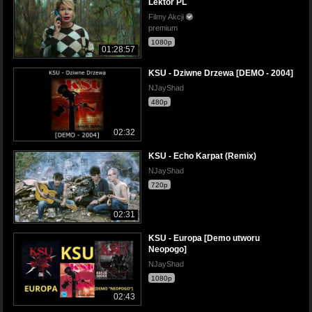
Lektor PL
Filmy Akcji
premium
1080p
01:28:57
KSU - Dziwne Drzewa [DEMO - 2004]
NJayShad
480p
02:32
KSU - Echo Karpat (Remix)
NJayShad
720p
02:31
KSU - Europa [Demo utworu
Neopogo]
NJayShad
1080p
02:43