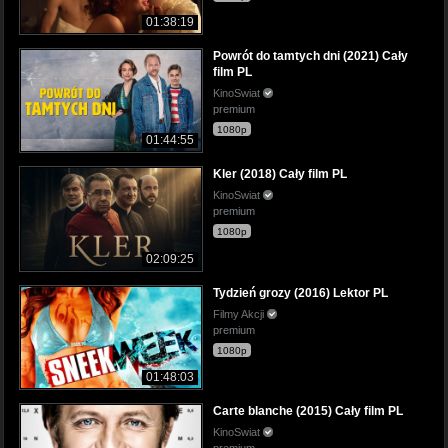
01:38:19
Powrót do tamtych dni (2021) Cały
film PL
KinoSwiat
premium
1080p
01:44:55
Kler (2018) Cały film PL
KinoSwiat
premium
1080p
02:09:25
Tydzień grozy (2016) Lektor PL
Filmy Akcji
premium
1080p
01:48:03
Carte blanche (2015) Cały film PL
KinoSwiat
premium