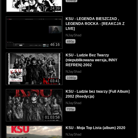
1080p
24:39
KSU - LEGENDA BIESZCZAD ,
LEGENDA ROCKA - [REAKCJA Z
LIVE]
NJayShad
480p
46:16
KSU - Ludzie Bez Twarzy
(niepublikowana wersja, INNY
REFREN) 2002
NJayShad
1080p
03:41
KSU - Ludzie bez twarzy [Full Album]
2002 (Reedycja)
NJayShad
720p
01:03:58
KSU - Moja Top Lista (album) 2020
NJayShad