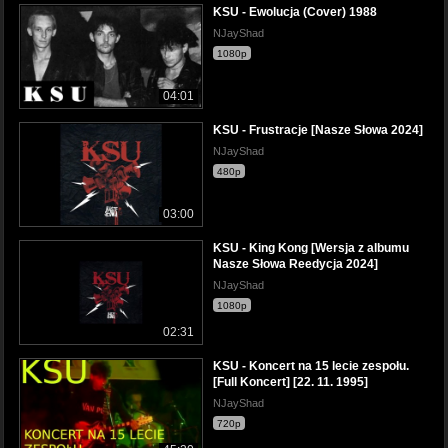
KSU - Ewolucja (Cover) 1988
NJayShad
1080p
04:01
KSU - Frustracje [Nasze Słowa 2024]
NJayShad
480p
03:00
KSU - King Kong [Wersja z albumu
Nasze Słowa Reedycja 2024]
NJayShad
1080p
02:31
KSU - Koncert na 15 lecie zespołu.
[Full Koncert] [22. 11. 1995]
NJayShad
720p