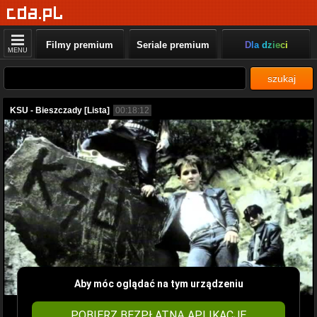
Filmy premium
Seriale premium
Dla dzieci
MENU
szukaj
KSU - Bieszczady [Lista]
00:18:12
Aby móc oglądać na tym urządzeniu
POBIERZ BEZPŁATNĄ APLIKACJĘ