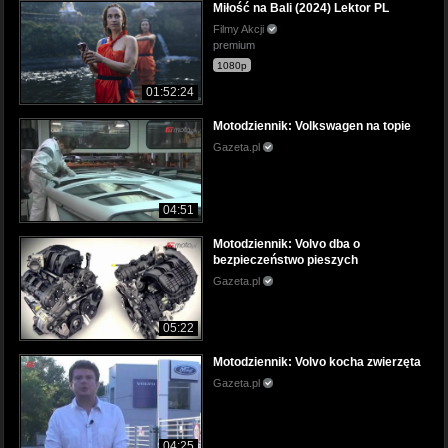
Miłość na Bali (2024) Lektor PL
Filmy Akcji
premium
1080p
01:52:24
Motodziennik: Volkswagen na topie
Gazeta.pl
04:51
Motodziennik: Volvo dba o
bezpieczeństwo pieszych
Gazeta.pl
05:22
Motodziennik: Volvo kocha zwierzęta
Gazeta.pl
04:25