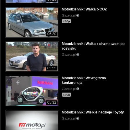
Motodziennik: Walka o CO2
Gazeta.pl
480p
06:20
Motodziennik: Walka z chamstwem po
rosyjsku
Gazeta.pl
05:55
Motodziennik: Wewnętrzna
konkurencja
Gazeta.pl
480p
05:32
Motodziennik: Wielkie nadzieje Toyoty
Gazeta.pl