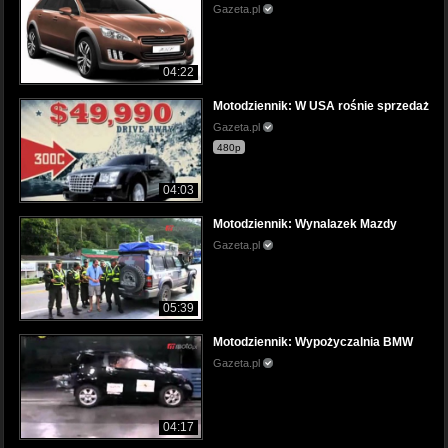
Gazeta.pl
04:22
Motodziennik: W USA rośnie sprzedaż
Gazeta.pl
480p
04:03
Motodziennik: Wynalazek Mazdy
Gazeta.pl
05:39
Motodziennik: Wypożyczalnia BMW
Gazeta.pl
04:17