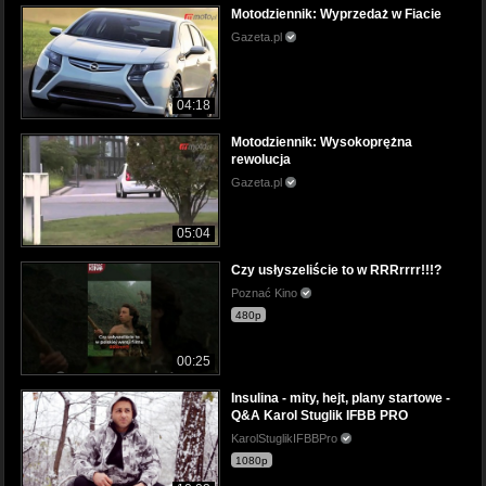
Motodziennik: Wyprzedaż w Fiacie
Gazeta.pl
04:18
Motodziennik: Wysokoprężna
rewolucja
Gazeta.pl
05:04
Czy usłyszeliście to w RRRrrrr!!!?
Poznać Kino
480p
00:25
Insulina - mity, hejt, plany startowe -
Q&A Karol Stuglik IFBB PRO
KarolStuglikIFBBPro
1080p