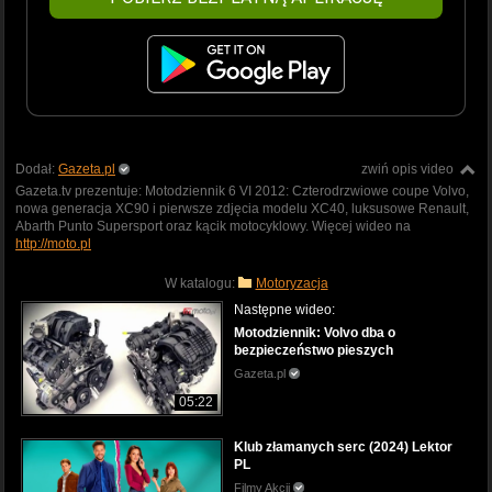
Dodał:
Gazeta.pl
zwiń opis video
Gazeta.tv prezentuje: Motodziennik 6 VI 2012: Czterodrzwiowe coupe Volvo,
nowa generacja XC90 i pierwsze zdjęcia modelu XC40, luksusowe Renault,
Abarth Punto Supersport oraz kącik motocyklowy. Więcej wideo na
http://moto.pl
W katalogu:
Motoryzacja
Następne wideo:
Motodziennik: Volvo dba o
bezpieczeństwo pieszych
Gazeta.pl
05:22
Klub złamanych serc (2024) Lektor
PL
Filmy Akcji