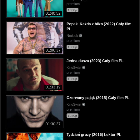
premium
1080p
01:40:52
Popek. Każda z blizn (2022) Cały film
PL
Netlook
premium
1080p
01:06:37
Jedna dusza (2023) Cały film PL
KinoSwiat
premium
1080p
01:33:19
Czerwony pająk (2015) Cały film PL
KinoSwiat
premium
1080p
01:30:37
Tydzień grozy (2016) Lektor PL