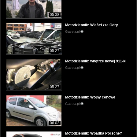
05:38
Motodziennik: Wieści zza Odry
Gazeta.pl
05:27
Motodziennik: wnętrze nowej 911-ki
Gazeta.pl
05:27
Motodziennik: Wojny cenowe
Gazeta.pl
06:02
Motodziennik: Wpadka Porsche?