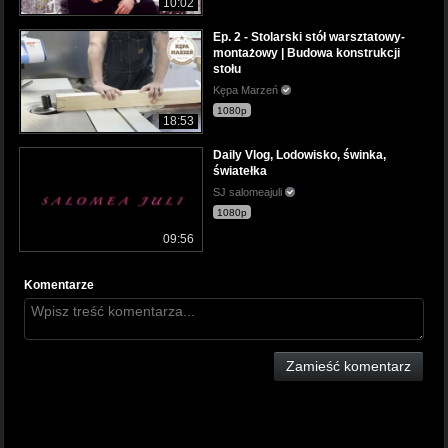
10:02
Ep. 2 - Stolarski stół warsztatowy-
montażowy | Budowa konstrukcji
stołu
Kępa Marzeń
1080p
18:53
Daily Vlog, Lodowisko, świnka,
światełka
SJ salomeajuli
1080p
09:56
Komentarze
Zamieść komentarz