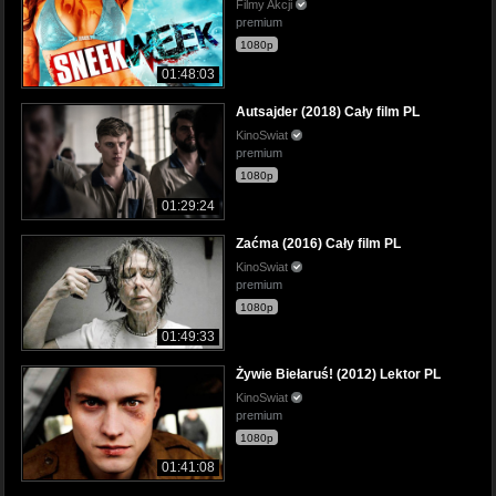
Filmy Akcji
premium
1080p
01:48:03
Autsajder (2018) Cały film PL
KinoSwiat
premium
1080p
01:29:24
Zaćma (2016) Cały film PL
KinoSwiat
premium
1080p
01:49:33
Żywie Biełaruś! (2012) Lektor PL
KinoSwiat
premium
1080p
01:41:08