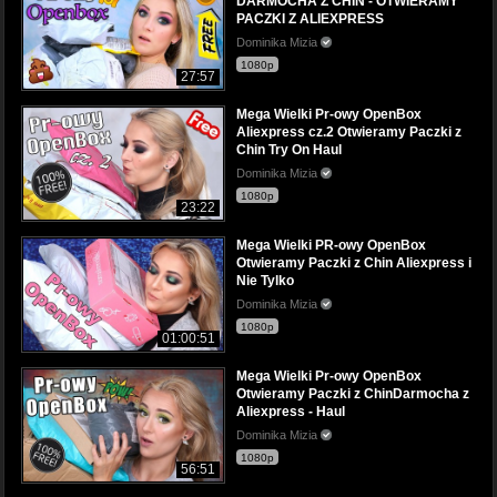
DARMOCHA Z CHIN - OTWIERAMY
PACZKI Z ALIEXPRESS
Dominika Mizia
1080p
27:57
Mega Wielki Pr-owy OpenBox
Aliexpress cz.2 Otwieramy Paczki z
Chin Try On Haul
Dominika Mizia
1080p
23:22
Mega Wielki PR-owy OpenBox
Otwieramy Paczki z Chin Aliexpress i
Nie Tylko
Dominika Mizia
1080p
01:00:51
Mega Wielki Pr-owy OpenBox
Otwieramy Paczki z ChinDarmocha z
Aliexpress - Haul
Dominika Mizia
1080p
56:51