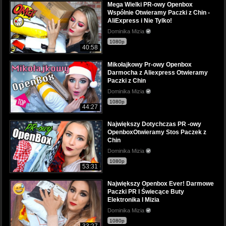
Mega Wielki PR-owy Openbox
Wspólnie Otwieramy Paczki z Chin -
AliExpress i Nie Tylko!
Dominika Mizia
1080p
40:58
Mikołajkowy Pr-owy Openbox
Darmocha z Aliexpress Otwieramy
Paczki z Chin
Dominika Mizia
1080p
44:27
Największy Dotychczas PR -owy
OpenboxOtwieramy Stos Paczek z
Chin
Dominika Mizia
1080p
53:31
Największy Openbox Ever! Darmowe
Paczki PR I Świecące Buty
Elektronika I Mizia
Dominika Mizia
1080p
33:27