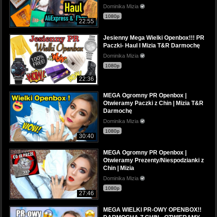
Dominika Mizia
1080p
22:55
Jesienny Mega Wielki Openbox!!! PR
Paczki- Haul I Mizia T&R Darmochę
Dominika Mizia
1080p
22:36
MEGA Ogromny PR Openbox |
Otwieramy Paczki z Chin | Mizia T&R
Darmochę
Dominika Mizia
1080p
30:40
MEGA Ogromny PR Openbox |
Otwieramy Prezenty/Niespodzianki z
Chin | Mizia
Dominika Mizia
1080p
27:46
MEGA WIELKI PR-OWY OPENBOX!!