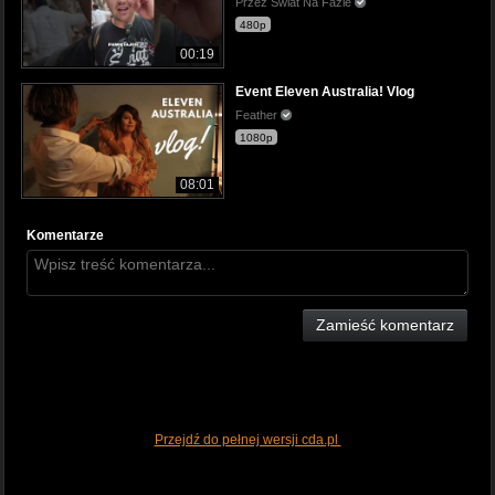
Przez Świat Na Fazie
480p
00:19
Event Eleven Australia! Vlog
Feather
1080p
08:01
Komentarze
Zamieść komentarz
Przejdź do pełnej wersji cda.pl