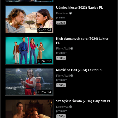
Uśmiech losu (2023) Napisy PL
KinoSwiat
premium
1080p
01:44:03
Klub złamanych serc (2024) Lektor
PL
Filmy Akcji
premium
1080p
01:40:52
Miłość na Bali (2024) Lektor PL
Filmy Akcji
premium
1080p
01:52:24
Szczęście świata (2016) Cały film PL
KinoSwiat
premium
1080p