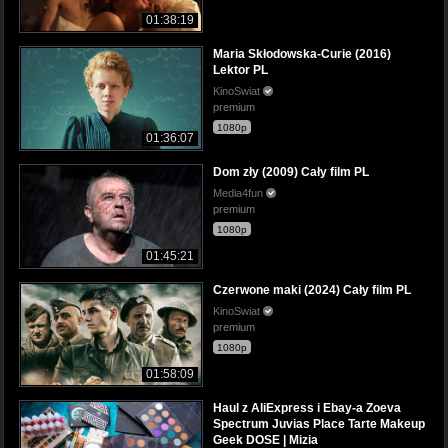
01:38:19
Maria Skłodowska-Curie (2016)
Lektor PL
KinoSwiat
premium
1080p
01:36:07
Dom zły (2009) Cały film PL
Media4fun
premium
1080p
01:45:21
Czerwone maki (2024) Cały film PL
KinoSwiat
premium
1080p
01:58:09
Haul z AliExpress i Ebay-a Zoeva
Spectrum Juvias Place Tarte Makeup
Geek DOSE | Mizia