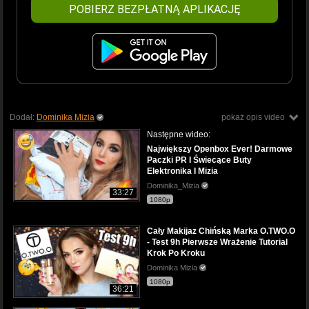
POBIERZ BEZPŁATNĄ APLIKACJĘ
Dodał:
Dominika Mizia
pokaż opis video
Następne wideo:
Największy Openbox Ever! Darmowe
Paczki PR I Świecące Buty
Elektronika I Mizia
Dominika_Mizia
33:27
1080p
Cały Makijaz Chińską Marka O.TWO.O
- Test 9h Pierwsze Wrażenie Tutorial
Krok Po Kroku
Dominika Mizia
1080p
36:21