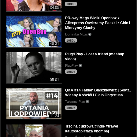
1080p
34:05
PR-owy Mega Wielki Openbox z
Aliexpress Otwieramy Paczki z Chin i
Mierzymy Ciuchy
Dominika Mizia
1080p
48:31
Plug&Play - Lost a friend (mashup
video)
PlugPlay
1080p
05:01
Q&A #14 Fabian Błaszkiewicz | Sekta,
Własny Kościół i Ciało Chrystusa
Tajemny Plan
1080p
11:24
Trzcina cukrowa #indie #travel
#autostop #faza #bombaj