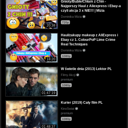
Gnioty/Buble/Chłam z Chin -
Najgorszy Haul z Aliexpress i Ebay-a
czyli akcja 3 x NIE!!! | Mizia
Dominika Mizia
720p
20:38
Haul/zakupy makeup z AliExpress i
Ebay cz 1. ColourPoP Lime Crime
Real Techniques
Dominika Mizia
1080p
18:20
W świetle dnia (2013) Lektor PL
Filmy Akcji
premium
1080p
01:47:19
Kurier (2019) Cały film PL
KinoSwiat
premium
1080p
01:48:37