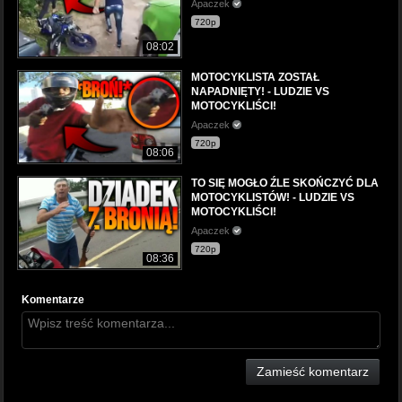
Apaczek
720p
08:02
MOTOCYKLISTA ZOSTAŁ
NAPADNIĘTY! - LUDZIE VS
MOTOCYKLIŚCI!
Apaczek
720p
08:06
TO SIĘ MOGŁO ŹLE SKOŃCZYĆ DLA
MOTOCYKLISTÓW! - LUDZIE VS
MOTOCYKLIŚCI!
Apaczek
720p
08:36
Komentarze
Zamieść komentarz