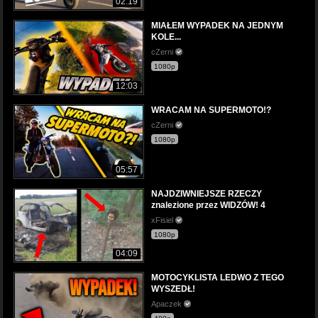
02:19
MIAŁEM WYPADEK NA JEDNYM
KOLE...
cZerni
1080p
12:03
WRACAM NA SUPERMOTO!?
cZerni
1080p
05:57
NAJDZIWNIEJSZE RZECZY
znalezione przez WIDZÓW! 4
xFisiel
1080p
04:09
MOTOCYKLISTA LEDWO Z TEGO
WYSZEDŁ!
Apaczek