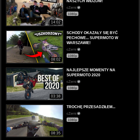
NASZYCH WIDZÓW!
cZerni
1080p
14:02
SCHODY OKAZAŁY SIĘ BYĆ
PECHOWE... SUPERMOTO W
WARSZAWIE!
cZerni
1080p
08:02
NAJLEPSZE MOMENTY NA
SUPERMOTO 2020
cZerni
1080p
03:38
TROCHĘ PRZESADZIŁEM...
cZerni
1080p
08:35