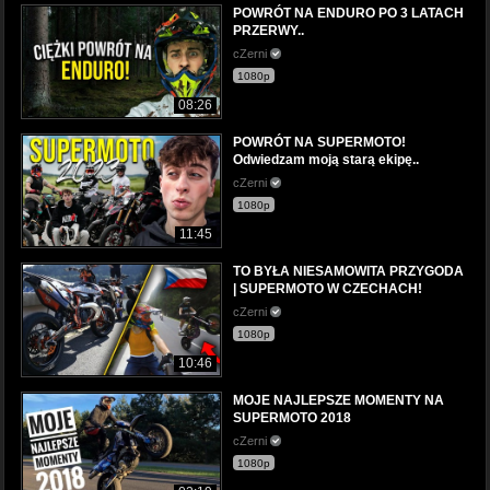
POWRÓT NA ENDURO PO 3 LATACH
PRZERWY..
cZerni
1080p
08:26
POWRÓT NA SUPERMOTO!
Odwiedzam moją starą ekipę..
cZerni
1080p
11:45
TO BYŁA NIESAMOWITA PRZYGODA
| SUPERMOTO W CZECHACH!
cZerni
1080p
10:46
MOJE NAJLEPSZE MOMENTY NA
SUPERMOTO 2018
cZerni
1080p