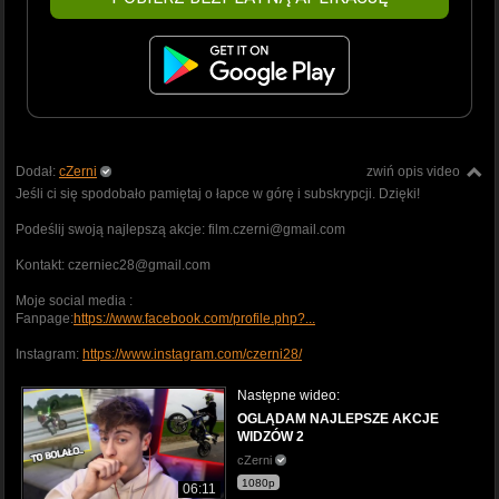
Dodał:
cZerni
zwiń opis video
Jeśli ci się spodobało pamiętaj o łapce w górę i subskrypcji. Dzięki!
Podeślij swoją najlepszą akcje: film.czerni@gmail.com
Kontakt: czerniec28@gmail.com
Moje social media :
Fanpage:
https://www.facebook.com/profile.php?...
Instagram:
https://www.instagram.com/czerni28/
Następne wideo:
OGLĄDAM NAJLEPSZE AKCJE
WIDZÓW 2
cZerni
1080p
06:11