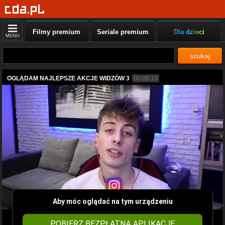
Filmy premium
Seriale premium
Dla dzieci
MENU
szukaj
OGLĄDAM NAJLEPSZE AKCJE WIDZÓW 3
00:06:15
Aby móc oglądać na tym urządzeniu
POBIERZ BEZPŁATNĄ APLIKACJĘ