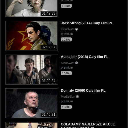
1080p
01:49:33
Jack Strong (2014) Cały Film PL
KinoSwiat
premium
1080p
02:02:37
Autsajder (2018) Cały film PL
KinoSwiat
premium
1080p
01:29:24
Dom zły (2009) Cały film PL
Media4fun
premium
1080p
01:45:21
OGLĄDAMY NAJLEPSZE AKCJE