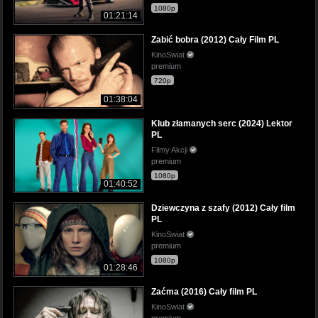
1080p
01:21:14
Zabić bobra (2012) Cały Film PL
KinoSwiat
premium
720p
01:38:04
Klub złamanych serc (2024) Lektor
PL
Filmy Akcji
premium
1080p
01:40:52
Dziewczyna z szafy (2012) Cały film
PL
KinoSwiat
premium
1080p
01:28:46
Zaćma (2016) Cały film PL
KinoSwiat
premium