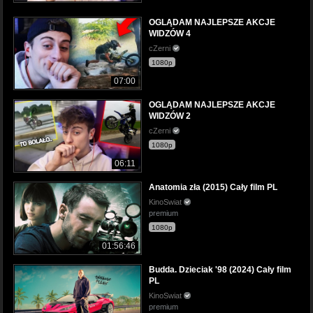
OGLĄDAM NAJLEPSZE AKCJE
WIDZÓW 4
cZerni
1080p
07:00
OGLĄDAM NAJLEPSZE AKCJE
WIDZÓW 2
cZerni
1080p
06:11
Anatomia zła (2015) Cały film PL
KinoSwiat
premium
1080p
01:56:46
Budda. Dzieciak '98 (2024) Cały film
PL
KinoSwiat
premium