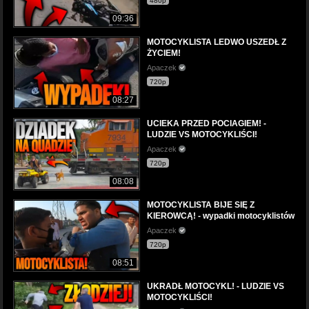
480p
09:36
MOTOCYKLISTA LEDWO USZEDŁ Z
ŻYCIEM!
Apaczek
720p
08:27
UCIEKA PRZED POCIAGIEM! -
LUDZIE VS MOTOCYKLIŚCI!
Apaczek
720p
08:08
MOTOCYKLISTA BIJE SIĘ Z
KIEROWCĄ! - wypadki motocyklistów
Apaczek
720p
08:51
UKRADŁ MOTOCYKL! - LUDZIE VS
MOTOCYKLIŚCI!