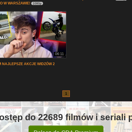
O W WARSZAWIE!
1080p
06:11
 NAJLEPSZE AKCJE WIDZÓW 2
1
ostęp do 22689 filmów i seriali