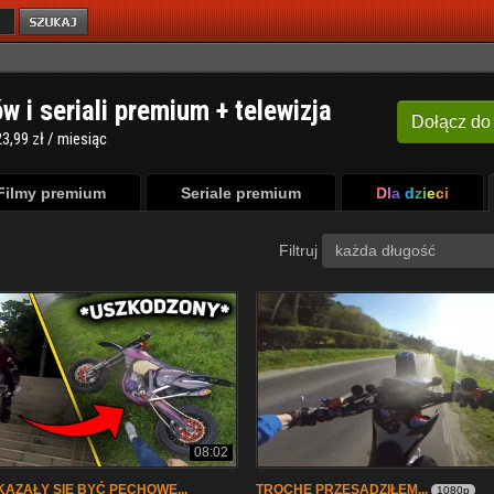
ów i seriali premium + telewizja
Dołącz
do
3,99 zł / miesiąc
Filmy premium
Seriale premium
Dla dzieci
Filtruj
każda długość
08:02
AZAŁY SIĘ BYĆ PECHOWE...
TROCHĘ PRZESADZIŁEM...
1080p