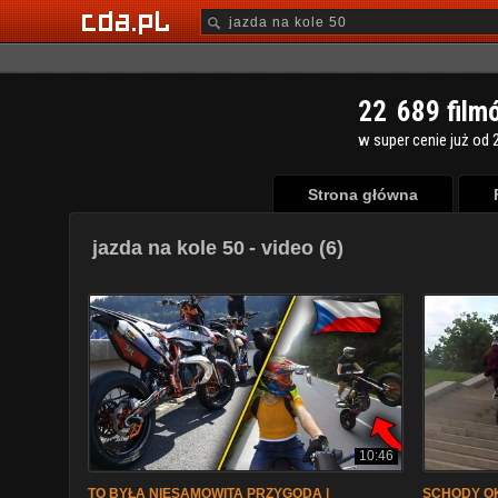
2
2
6
8
9
film
w super cenie już od 2
Strona główna
jazda na kole 50
- video (6)
10:46
TO BYŁA NIESAMOWITA PRZYGODA |
SCHODY OK