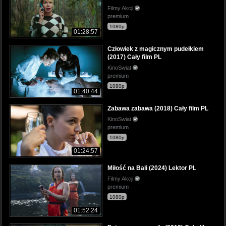
Filmy Akcji
premium
1080p
01:28:57
Człowiek z magicznym pudełkiem
(2017) Cały film PL
KinoSwiat
premium
1080p
01:40:44
Zabawa zabawa (2018) Cały film PL
KinoSwiat
premium
1080p
01:24:57
Miłość na Bali (2024) Lektor PL
Filmy Akcji
premium
1080p
01:52:24