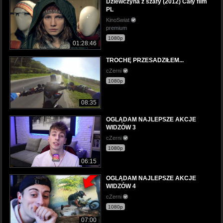
Dziewczyna z szafy (2012) Cały film
PL
KinoSwiat
premium
1080p
01:28:46
TROCHĘ PRZESADZIŁEM...
cZerni
1080p
08:35
OGLĄDAM NAJLEPSZE AKCJE
WIDZÓW 3
cZerni
1080p
06:15
OGLĄDAM NAJLEPSZE AKCJE
WIDZÓW 4
cZerni
1080p
07:00