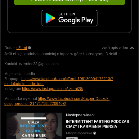
Dodał:
cZerni
zwiń opis video
Jeśli ci się spodobało pamiętaj o łapce w górę i subskrypcji. Dzięki!
Kontakt: czerniec28@gmail.com
Moje social media :
Fanpage:
https://www.facebook.com/cZerni-198130004175213/?
modaladmin_todo_tour
Instagram:
https://www.instagram.com/czerni28/
Miniaturkę wykonał:
https://www.facebook.com/Kacper-Duczek-
designereditor-2147171952209408/
Następne wideo:
INTERMITTENT FASTING PODCZAS
CIAZY I KARMIENIA PIERSIA
MagdaPegowska