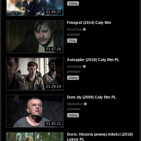
1080p
01:48:37
Fotograf (2014) Cały film
KinoSwiat
premium
720p
01:47:16
Autsajder (2018) Cały film PL
KinoSwiat
premium
1080p
01:29:24
Dom zły (2009) Cały film PL
Media4fun
premium
1080p
01:45:21
Doris: Historia pewnej miłości (2018)
Lektor PL