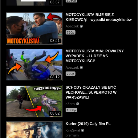
1080p
03:37
MOTOCYKLISTA BIJE SIĘ Z
KIEROWCĄ! - wypadki motocyklistów
Apaczek
720p
08:51
MOTOCYKLISTA MIAŁ POWAŻNY
WYPADEK! - LUDZIE VS
MOTOCYKLIŚCI!
Apaczek
720p
08:12
SCHODY OKAZAŁY SIĘ BYĆ
PECHOWE... SUPERMOTO W
WARSZAWIE!
cZerni
1080p
08:02
Kurier (2019) Cały film PL
KinoSwiat
premium