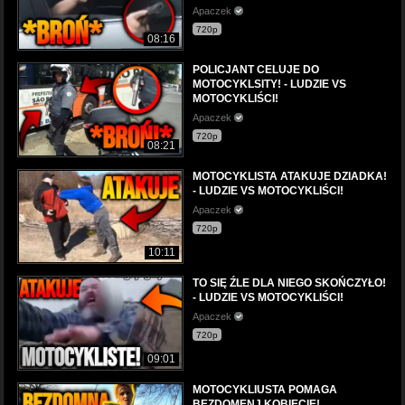
Apaczek
720p
08:16
POLICJANT CELUJE DO
MOTOCYKLSITY! - LUDZIE VS
MOTOCYKLIŚCI!
Apaczek
720p
08:21
MOTOCYKLISTA ATAKUJE DZIADKA!
- LUDZIE VS MOTOCYKLIŚCI!
Apaczek
720p
10:11
TO SIĘ ŹLE DLA NIEGO SKOŃCZYŁO!
- LUDZIE VS MOTOCYKLIŚCI!
Apaczek
720p
09:01
MOTOCYKLIUSTA POMAGA
BEZDOMENJ KOBIECIE!