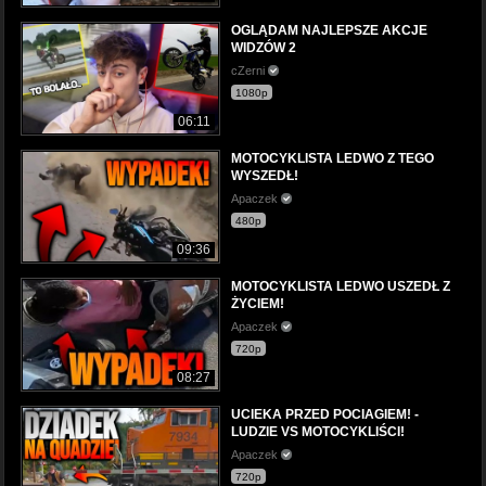
OGLĄDAM NAJLEPSZE AKCJE
WIDZÓW 2
cZerni
1080p
06:11
MOTOCYKLISTA LEDWO Z TEGO
WYSZEDŁ!
Apaczek
480p
09:36
MOTOCYKLISTA LEDWO USZEDŁ Z
ŻYCIEM!
Apaczek
720p
08:27
UCIEKA PRZED POCIAGIEM! -
LUDZIE VS MOTOCYKLIŚCI!
Apaczek
720p