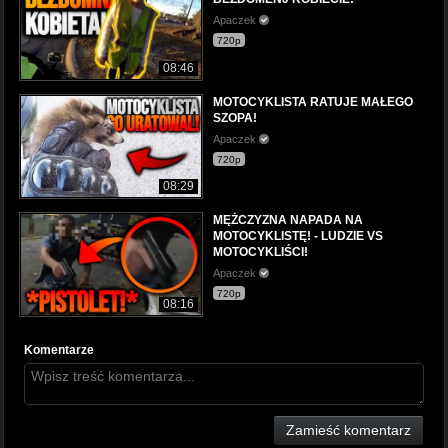
Apaczek
720p
08:46
MOTOCYKLISTA RATUJE MAŁEGO
SZOPA!
Apaczek
720p
08:29
MĘŻCZYZNA NAPADA NA
MOTOCYKLISTĘ! - LUDZIE VS
MOTOCYKLIŚCI!
Apaczek
720p
08:16
Komentarze
Zamieść komentarz