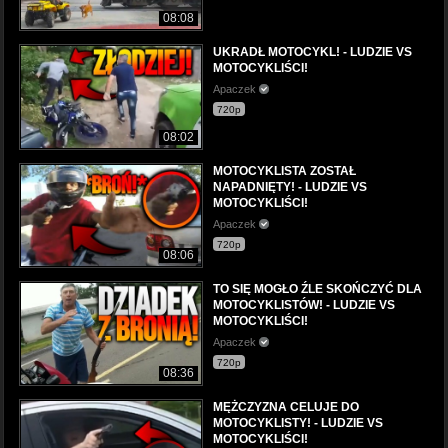
08:08
UKRADŁ MOTOCYKL! - LUDZIE VS
MOTOCYKLIŚCI!
Apaczek
720p
08:02
MOTOCYKLISTA ZOSTAŁ
NAPADNIĘTY! - LUDZIE VS
MOTOCYKLIŚCI!
Apaczek
720p
08:06
TO SIĘ MOGŁO ŹLE SKOŃCZYĆ DLA
MOTOCYKLISTÓW! - LUDZIE VS
MOTOCYKLIŚCI!
Apaczek
720p
08:36
MĘŻCZYZNA CELUJE DO
MOTOCYKLISTY! - LUDZIE VS
MOTOCYKLIŚCI!