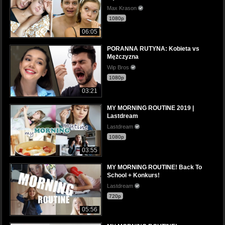
Max Krason
1080p
06:05
PORANNA RUTYNA: Kobieta vs
Mężczyzna
Wip Bros
1080p
03:21
MY MORNING ROUTINE 2019 |
Lastdream
Lastdream
1080p
03:55
MY MORNING ROUTINE! Back To
School + Konkurs!
Lastdream
720p
05:56