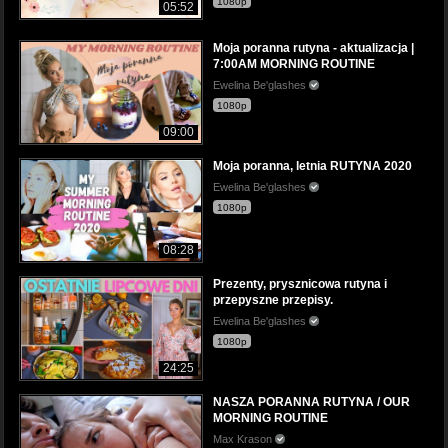
1080p
05:52
Moja poranna rutyna - aktualizacja |
7:00AM MORNING ROUTINE
Ewelina Be'glashes
1080p
09:00
Moja poranna, letnia RUTYNA 2020
Ewelina Be'glashes
1080p
08:28
Prezenty, prysznicowa rutyna i
przepyszne przepisy.
Ewelina Be'glashes
1080p
24:25
NASZA PORANNA RUTYNA / OUR
MORNING ROUTINE
Max Krason