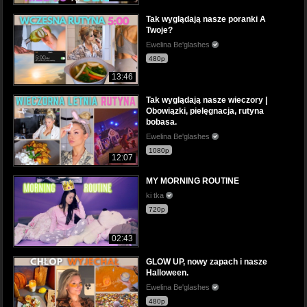
Tak wyglądają nasze poranki A
Twoje?
Ewelina Be'glashes
480p
13:46
Tak wyglądają nasze wieczory |
Obowiązki, pielęgnacja, rutyna
bobasa.
Ewelina Be'glashes
1080p
12:07
MY MORNING ROUTINE
ki tka
720p
02:43
GLOW UP, nowy zapach i nasze
Halloween.
Ewelina Be'glashes
480p