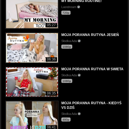
MY MORNING ROUTINE!
Lastdream
720p
05:27
MOJA PORANNA RUTYNA JESIEŃ
Słodka Ada
1080p
06:36
MOJA PORANNA RUTYNA W SWIETA
Słodka Ada
1080p
06:35
MOJA PORANNA RUTYNA - KIEDYŚ
VS DZIŚ
Słodka Ada
480p
06:41