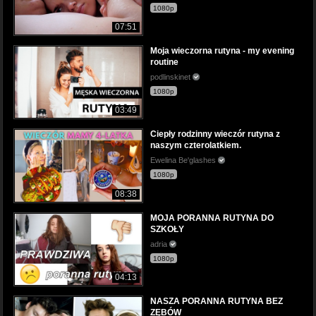
1080p
07:51
Moja wieczorna rutyna - my evening
routine
podlinskinet
1080p
03:49
Ciepły rodzinny wieczór rutyna z
naszym czterolatkiem.
Ewelina Be'glashes
1080p
08:38
MOJA PORANNA RUTYNA DO
SZKOŁY
adria
1080p
04:13
NASZA PORANNA RUTYNA BEZ
ZĘBÓW