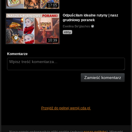
17:05
Odpuściłam idealne rutyny | nasz
grudniowy poranek
Ewelina Be'glashes
480p
10:39
Komentarze
Zamieść komentarz
Przejdź do pełnej wersji cda.pl