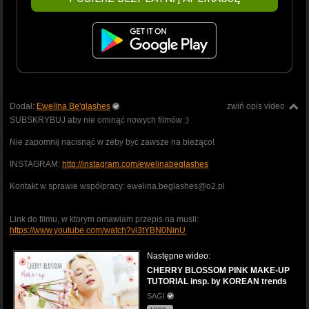
Dodał:
Ewelina Be'glashes
zwiń opis video
SUBSKRYBUJ aby nie ominąć nowych filmów :)
Nie zapomnij nacisnąć w żeby być zawsze na bieżąco!
INSTAGRAM:
http://instagram.com/ewelinabeglashes
Kontakt w sprawie współpracy: ewelina.beglashes@o2.pl
Link do filmu, w ktorym omawiam przepis na musli:
https://www.youtube.com/watch?vi3tYBN0NinU
Następne wideo:
CHERRY BLOSSOM PINK MAKE-UP
TUTORIAL insp. by KOREAN trends
SAGI