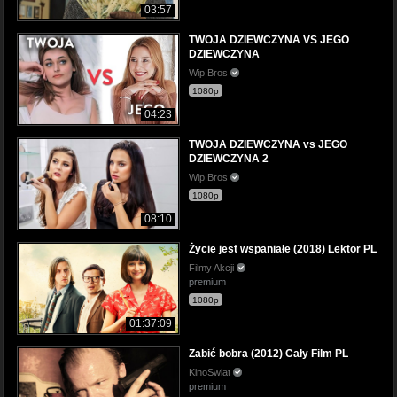
03:57
TWOJA DZIEWCZYNA VS JEGO
DZIEWCZYNA
Wip Bros
1080p
04:23
TWOJA DZIEWCZYNA vs JEGO
DZIEWCZYNA 2
Wip Bros
1080p
08:10
Życie jest wspaniałe (2018) Lektor PL
Filmy Akcji
premium
1080p
01:37:09
Zabić bobra (2012) Cały Film PL
KinoSwiat
premium