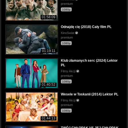
premium
1080p
01:58:09
Odnajdę cię (2018) Cały film PL
KinoSwiat
premium
1080p
01:19:11
Klub złamanych serc (2024) Lektor
PL
Filmy Akcji
premium
1080p
01:40:52
Wesele w Toskanii (2014) Lektor PL
Filmy Akcji
premium
1080p
01:44:13