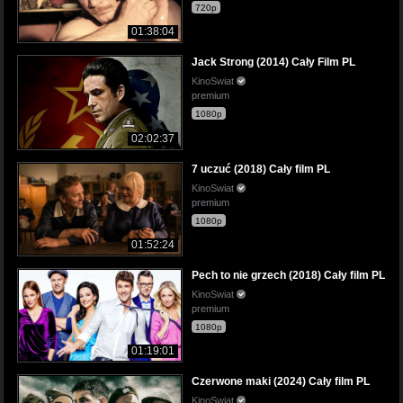
720p
01:38:04
Jack Strong (2014) Cały Film PL
KinoSwiat
premium
1080p
02:02:37
7 uczuć (2018) Cały film PL
KinoSwiat
premium
1080p
01:52:24
Pech to nie grzech (2018) Cały film PL
KinoSwiat
premium
1080p
01:19:01
Czerwone maki (2024) Cały film PL
KinoSwiat