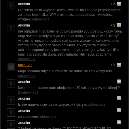
anonim
+ 2
Nie wiem kto to wyprodukowal i wrzucil na cda, ale przypuszczam
ze jakas feministka, WIP bros tracisz ogladalnosc i zyskujesz
wrogow.
odpowiedz
anonim
+ 1
nie oglądałem, bo kolejne gówno pseudo youtuberów, którzy robią
odgrzewane kotlety w stylu chłop vs baba, miasto vs wieś, kiedyś
vs dziś itd. może pomyślicie nad czymś własnym i świeżym, a nie
wtórne pomysły na to samo od wielu lat? czy to za trudne?
ach i nie zapominajmy jeszcze o jednym zabiegu- w każdym filmie
musi być zajebista dupa, żeby nałapać kliknięcia. zgadłem?
odpowiedz
lolxd973
+ 1
Moja poranna rutyna to obudzić się odlać się i do komputera
odpowiedz
anonim
kolejne dno, dałem rade obejrzeć do 30 sekundy a wy do której ?
:)
odpowiedz
anonim
Ej nie nagrywajcie już nic więcej ok? Dzięki.
odpowiedz
anonim
co za gowno
odpowiedz
anonim
Z jednej skrajności w drugą, QUO VADIS HOMO SAPIENS?