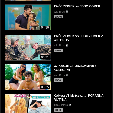
TWÓJ ZIOMEK vs JEGO ZIOMEK
Wip Bros
1080p
04:36
TWÓJ ZIOMEK vs JEGO ZIOMEK 2 |
WIP BROS.
Wip Bros
1080p
06:21
WAKACJE Z RODZICAMI vs Z
KOLEGAMI
Wip Bros
1080p
05:25
Kobieta VS Mężczyzna: PORANNA
RUTYNA
The Sisters
1080p