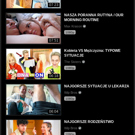
07:23
NASZA PORANNA RUTYNA / OUR
MORNING ROUTINE
Max Krason
1080p
07:51
Kobieta VS Mężczyzna: TYPOWE
SYTUACJE
The Sisters
1080p
06:18
NAJGORSZE SYTUACJE U LEKARZA
Wip Bros
1080p
06:04
NAJGORSZE RODZEŃSTWO
Wip Bros
1080p