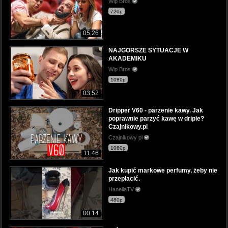
Wip Bros
720p
05:26
NAJGORSZE SYTUACJE W
AKADEMIKU
Wip Bros
1080p
03:52
Dripper V60 - parzenie kawy. Jak
poprawnie parzyć kawę w dripie?
Czajnikowy.pl
Czajnikowy pl
1080p
11:46
Jak kupić markowe perfumy, żeby nie
przepłacić.
HanellaTV
480p
00:14