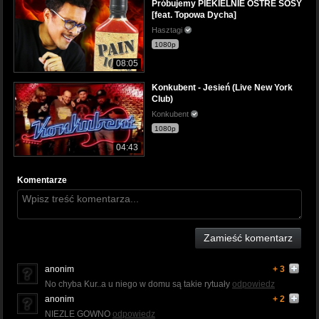
Próbujemy PIEKIELNIE OSTRE SOSY
[feat. Topowa Dycha]
Hasztagi
1080p
08:05
Konkubent - Jesień (Live New York
Club)
Konkubent
1080p
04:43
Komentarze
Zamieść komentarz
anonim
+ 3
No chyba Kur..a u niego w domu są takie rytuały
odpowiedz
anonim
+ 2
NIEZLE GOWNO
odpowiedz