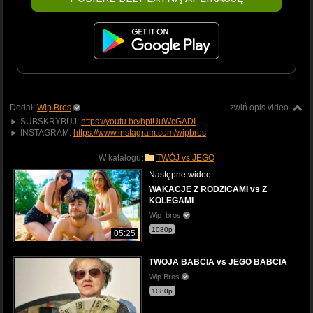
Dodał:
Wip Bros
zwiń opis video
► SUBSKRYBUJ:
https://youtu.be/hptUuWcGADI
► INSTAGRAM:
https://www.instagram.com/wipbros
W katalogu:
TWÓJ vs JEGO
Następne wideo:
WAKACJE Z RODZICAMI vs Z
KOLEGAMI
Wip_bros
1080p
05:25
TWOJA BABCIA vs JEGO BABCIA
Wip Bros
1080p