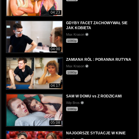
04:23
GDYBY FACET ZACHOWYWAŁ SIE
JAK KOBIETA
Max Krason
1080p
04:00
ZAMIANA RÓL : PORANNA RUTYNA
Max Krason
1080p
04:17
SAM W DOMU vs Z RODZICAMI
Wip Bros
1080p
05:08
NAJGORSZE SYTUACJE W KINIE