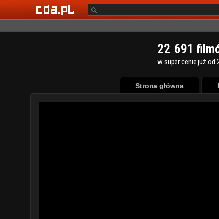
2
2
6
9
1
film
w super cenie już od 2
Strona główna