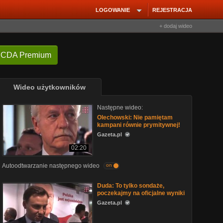
LOGOWANIE
REJESTRACJA
+ dodaj wideo
 CDA Premium
Wideo użytkowników
Następne wideo:
Olechowski: Nie pamiętam
kampani równie prymitywnej!
Gazeta.pl
02:20
Autoodtwarzanie następnego wideo
on
Duda: To tylko sondaże,
poczekajmy na oficjalne wyniki
Gazeta.pl