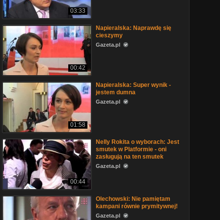
03:33
Napieralska: Naprawdę się
cieszymy
Gazeta.pl
00:42
Napieralska: Super wynik -
jestem dumna
Gazeta.pl
01:58
Nelly Rokita o wyborach: Jest
smutek w Platformie - oni
zasługują na ten smutek
Gazeta.pl
00:44
Olechowski: Nie pamiętam
kampani równie prymitywnej!
Gazeta.pl