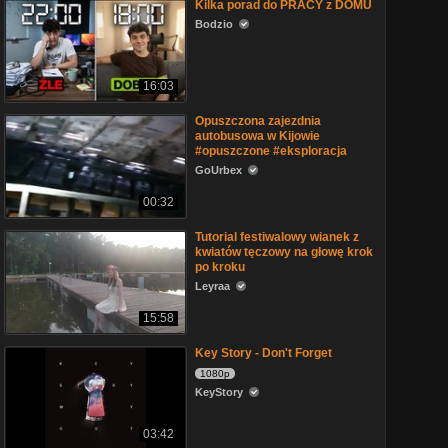
Kilka porad do PRACY z DOMU
Bodzio
16:03
Opuszczona zajezdnia
autobusowa w Kijowie
#opuszczone #eksploracja
GoUrbex
00:32
Tutorial festiwalowy wianek z
kwiatów tęczowy na głowę krok
po kroku
Leyraa
15:58
Key Story - Don't Forget
1080p
KeyStory
03:42