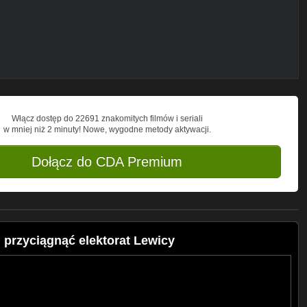
Włącz dostęp do 22691 znakomitych filmów i seriali
w mniej niż 2 minuty! Nowe, wygodne metody aktywacji.
Dołącz do CDA Premium
przyciągnąć elektorat Lewicy