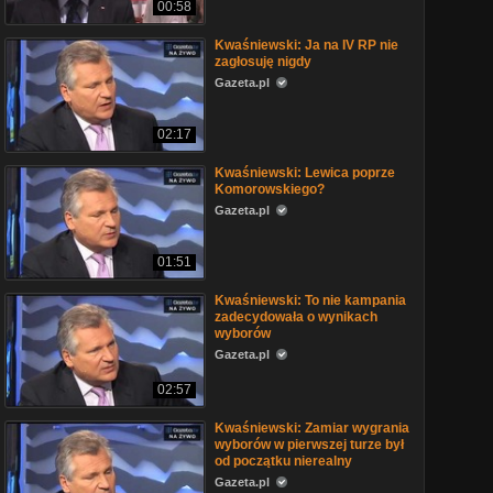
00:58
Kwaśniewski: Ja na IV RP nie
zagłosuję nigdy
Gazeta.pl
02:17
Kwaśniewski: Lewica poprze
Komorowskiego?
Gazeta.pl
01:51
Kwaśniewski: To nie kampania
zadecydowała o wynikach
wyborów
Gazeta.pl
02:57
Kwaśniewski: Zamiar wygrania
wyborów w pierwszej turze był
od początku nierealny
Gazeta.pl