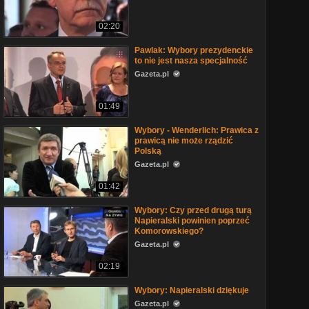
02:20
Pawlak: Wybory prezydenckie
to nie jest nasza specjalność
Gazeta.pl
01:49
Wybory - Wenderlich: Prawica z
prawicą nie może rządzić
Polską
Gazeta.pl
01:42
Wybory: Czy przed drugą turą
Napieralski powinien poprzeć
Komorowskiego?
Gazeta.pl
02:19
Wybory: Napieralski dziękuje
Gazeta.pl