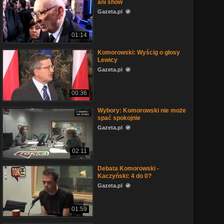
ani show
Gazeta.pl
01:14
Komorowski: Wyścig o głosy
Lewicy
Gazeta.pl
00:36
Wybory: Komorowski nie może
spać spokojnie
Gazeta.pl
02:11
Debata Komorowski -
Kaczyński: 4 do 0?
Gazeta.pl
01:59