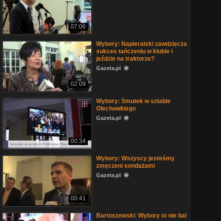
07:06
Wybory: Napieralski zawdzięcza
sukces tańczeniu w klubie i
jeździe na traktorze?
Gazeta.pl
02:09
Wybory: Smutek w sztabie
Olechowkiego
Gazeta.pl
00:34
Wybory: Wszyscy jesteśmy
zmęczeni sondażami
Gazeta.pl
00:41
Bartoszewski: Wybory to nie bal