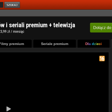
ów i seriali premium + telewizja
Dołącz
do
3,99 zł / miesiąc
Filmy premium
Seriale premium
Dla dzieci