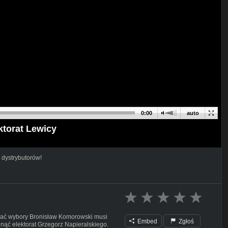
0:00
auto
ktorat Lewicy
 dystrybutorów!
ygrać wybory Bronisław Komorowski musi
Embed
Zgłoś
ąć elektorat Grzegorz Napieralskiego.